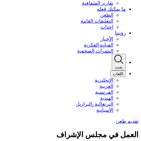
تقارير الشفافية
ما يمكنك فعله
الطعن
التعليقات العامة
احداث
رؤيتنا
الأخبار
القيادة الفكرية
النشرات الصحفية
بحث
اللغات
الإنجليزية
العربية
الفرنسية
الهندية
البرتغالية ،البرازيل
الأسبانية
العمل في مجلس الإشراف