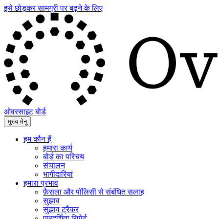
इसे छोड़कर सामग्री पर बढ़ने के लिए
ओवरसाइट बोर्ड
मुख्य मेनू
हम कौन हैं
हमारा कार्य
बोर्ड का परिचय
संचालन
भागीदारियां
हमारा प्रभाव
फ़ैसला और पॉलिसी से संबंधित सलाह
सुझाव
सुझाव ट्रैकर
पारदर्शिता रिपोर्ट