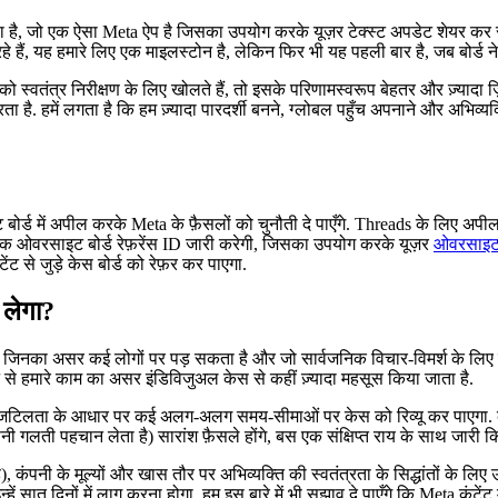
, जो एक ऐसा Meta ऐप है जिसका उपयोग करके यूज़र टेक्स्ट अपडेट शेयर कर सकते
हैं, यह हमारे लिए एक माइलस्टोन है, लेकिन फिर भी यह पहली बार है, जब बोर्ड ने 
 को स्वतंत्र निरीक्षण के लिए खोलते हैं, तो इसके परिणामस्वरूप बेहतर और ज़्यादा ज
रता है. हमें लगता है कि हम ज़्यादा पारदर्शी बनने, ग्लोबल पहुँच अपनाने और अभिव
ोर्ड में अपील करके Meta के फ़ैसलों को चुनौती दे पाएँगे. Threads के लिए अपी
 एक ओवरसाइट बोर्ड रेफ़रेंस ID जारी करेगी, जिसका उपयोग करके यूज़र
ओवरसाइट 
 से जुड़े केस बोर्ड को रेफ़र कर पाएगा.
े लेगा?
जिनका असर कई लोगों पर पड़ सकता है और जो सार्वजनिक विचार-विमर्श के लिए बेह
 से हमारे काम का असर इंडिविजुअल केस से कहीं ज़्यादा महसूस किया जाता है.
िलता के आधार पर कई अलग-अलग समय-सीमाओं पर केस को रिव्यू कर पाएगा. कुछ के
अपनी गलती पहचान लेता है) सारांश फ़ैसले होंगे, बस एक संक्षिप्त राय के साथ जारी
, कंपनी के मूल्यों और खास तौर पर अभिव्यक्ति की स्वतंत्रता के सिद्धांतों के लि
ो उन्हें सात दिनों में लागू करना होगा. हम इस बारे में भी सुझाव दे पाएँगे कि Meta