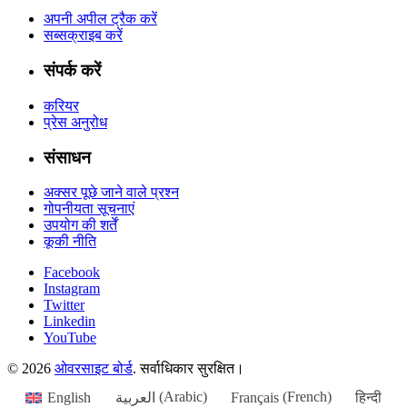
अपनी अपील ट्रैक करें
सब्सक्राइब करें
संपर्क करें
करियर
प्रेस अनुरोध
संसाधन
अक्सर पूछे जाने वाले प्रश्न
गोपनीयता सूचनाएं
उपयोग की शर्तें
कूकी नीति
Facebook
Instagram
Twitter
Linkedin
YouTube
© 2026
ओवरसाइट बोर्ड
. सर्वाधिकार सुरक्षित।
English
العربية
(
Arabic
)
Français
(
French
)
हिन्दी