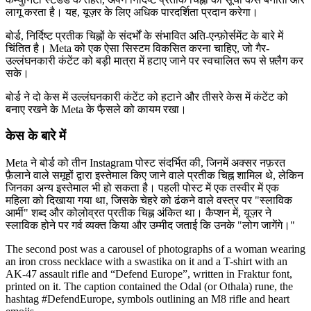
लागू करता है। यह, यूज़र के लिए अधिक पारदर्शिता प्रदान करेगा।
बोर्ड, निर्दिष्ट प्रतीक चिह्नों के संदर्भों के संभावित अति-एन्फ़ोर्समेंट के बारे में
चिंतित है। Meta को एक ऐसा सिस्टम विकसित करना चाहिए, जो गैर-
उल्लंघनकारी कंटेंट को बड़ी मात्रा में हटाए जाने पर स्वचालित रूप से फ़्लैग कर
सके।
बोर्ड ने दो केस में उल्लंघनकारी कंटेंट को हटाने और तीसरे केस में कंटेंट को
बनाए रखने के Meta के फै़सले को कायम रखा।
केस के बारे में
Meta ने बोर्ड को तीन Instagram पोस्ट संदर्भित की, जिनमें अक्सर नफ़रत
फ़ैलाने वाले समूहों द्वारा इस्तेमाल किए जाने वाले प्रतीक चिह्न शामिल थे, लेकिन
जिनका अन्य इस्तेमाल भी हो सकता है। पहली पोस्ट में एक तस्वीर में एक
महिला को दिखाया गया था, जिसके चेहरे को ढंकने वाले वस्त्र पर "स्लाविक
आर्मी" शब्द और कोलोव्रत प्रतीक चिह्न अंकित था। कैप्शन में, यूज़र ने
स्लाविक होने पर गर्व व्यक्त किया और उम्मीद जताई कि उनके "लोग जागेंगे।"
The second post was a carousel of photographs of a woman wearing
an iron cross necklace with a swastika on it and a T-shirt with an
AK-47 assault rifle and “Defend Europe”, written in Fraktur font,
printed on it. The caption contained the Odal (or Othala) rune, the
hashtag #DefendEurope, symbols outlining an M8 rifle and heart