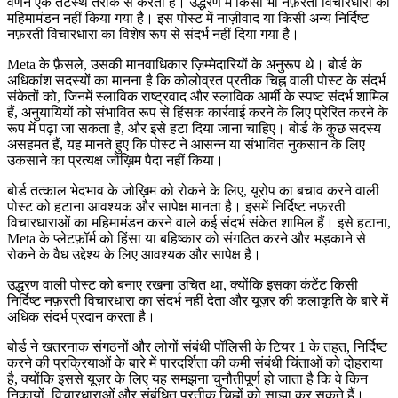
वर्णन एक तटस्थ तरीके से करती है। उद्धरण में किसी भी नफ़रती विचारधारा का
महिमामंडन नहीं किया गया है। इस पोस्ट में नाज़ीवाद या किसी अन्य निर्दिष्ट
नफ़रती विचारधारा का विशेष रूप से संदर्भ नहीं दिया गया है।
Meta के फ़ैसले, उसकी मानवाधिकार ज़िम्मेदारियों के अनुरूप थे। बोर्ड के
अधिकांश सदस्यों का मानना है कि कोलोव्रत प्रतीक चिह्न वाली पोस्ट के संदर्भ
संकेतों को, जिनमें स्लाविक राष्ट्रवाद और स्लाविक आर्मी के स्पष्ट संदर्भ शामिल
हैं, अनुयायियों को संभावित रूप से हिंसक कार्रवाई करने के लिए प्रेरित करने के
रूप में पढ़ा जा सकता है, और इसे हटा दिया जाना चाहिए। बोर्ड के कुछ सदस्य
असहमत हैं, यह मानते हुए कि पोस्ट ने आसन्न या संभावित नुकसान के लिए
उकसाने का प्रत्यक्ष जोख़िम पैदा नहीं किया।
बोर्ड तत्काल भेदभाव के जोख़िम को रोकने के लिए, यूरोप का बचाव करने वाली
पोस्ट को हटाना आवश्यक और सापेक्ष मानता है। इसमें निर्दिष्ट नफ़रती
विचारधाराओं का महिमामंडन करने वाले कई संदर्भ संकेत शामिल हैं। इसे हटाना,
Meta के प्लेटफ़ॉर्म को हिंसा या बहिष्कार को संगठित करने और भड़काने से
रोकने के वैध उद्देश्य के लिए आवश्यक और सापेक्ष है।
उद्धरण वाली पोस्ट को बनाए रखना उचित था, क्योंकि इसका कंटेंट किसी
निर्दिष्ट नफ़रती विचारधारा का संदर्भ नहीं देता और यूज़र की कलाकृति के बारे में
अधिक संदर्भ प्रदान करता है।
बोर्ड ने खतरनाक संगठनों और लोगों संबंधी पॉलिसी के टियर 1 के तहत, निर्दिष्ट
करने की प्रक्रियाओं के बारे में पारदर्शिता की कमी संबंधी चिंताओं को दोहराया
है, क्योंकि इससे यूज़र के लिए यह समझना चुनौतीपूर्ण हो जाता है कि वे किन
निकायों, विचारधाराओं और संबंधित प्रतीक चिह्नों को साझा कर सकते हैं।