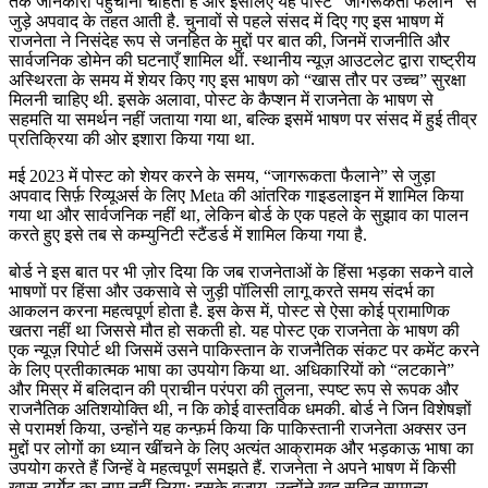
तक जानकारी पहुँचाना चाहता है और इसलिए यह पोस्ट “जागरूकता फैलाने” से
जुड़े अपवाद के तहत आती है. चुनावों से पहले संसद में दिए गए इस भाषण में
राजनेता ने निसंदेह रूप से जनहित के मुद्दों पर बात की, जिनमें राजनीति और
सार्वजनिक डोमेन की घटनाएँ शामिल थीं. स्थानीय न्यूज़ आउटलेट द्वारा राष्ट्रीय
अस्थिरता के समय में शेयर किए गए इस भाषण को “खास तौर पर उच्च” सुरक्षा
मिलनी चाहिए थी. इसके अलावा, पोस्ट के कैप्शन में राजनेता के भाषण से
सहमति या समर्थन नहीं जताया गया था, बल्कि इसमें भाषण पर संसद में हुई तीव्र
प्रतिक्रिया की ओर इशारा किया गया था.
मई 2023 में पोस्ट को शेयर करने के समय, “जागरूकता फैलाने” से जुड़ा
अपवाद सिर्फ़ रिव्यूअर्स के लिए Meta की आंतरिक गाइडलाइन में शामिल किया
गया था और सार्वजनिक नहीं था, लेकिन बोर्ड के एक पहले के सुझाव का पालन
करते हुए इसे तब से कम्युनिटी स्टैंडर्ड में शामिल किया गया है.
बोर्ड ने इस बात पर भी ज़ोर दिया कि जब राजनेताओं के हिंसा भड़का सकने वाले
भाषणों पर हिंसा और उकसावे से जुड़ी पॉलिसी लागू करते समय संदर्भ का
आकलन करना महत्वपूर्ण होता है. इस केस में, पोस्ट से ऐसा कोई प्रामाणिक
खतरा नहीं था जिससे मौत हो सकती हो. यह पोस्ट एक राजनेता के भाषण की
एक न्यूज़ रिपोर्ट थी जिसमें उसने पाकिस्तान के राजनैतिक संकट पर कमेंट करने
के लिए प्रतीकात्मक भाषा का उपयोग किया था. अधिकारियों को “लटकाने”
और मिस्र में बलिदान की प्राचीन परंपरा की तुलना, स्पष्ट रूप से रूपक और
राजनैतिक अतिशयोक्ति थी, न कि कोई वास्तविक धमकी. बोर्ड ने जिन विशेषज्ञों
से परामर्श किया, उन्होंने यह कन्फ़र्म किया कि पाकिस्तानी राजनेता अक्सर उन
मुद्दों पर लोगों का ध्यान खींचने के लिए अत्यंत आक्रामक और भड़काऊ भाषा का
उपयोग करते हैं जिन्हें वे महत्वपूर्ण समझते हैं. राजनेता ने अपने भाषण में किसी
खास टार्गेट का नाम नहीं लिया; इसके बजाय, उन्होंने खुद सहित सामान्य