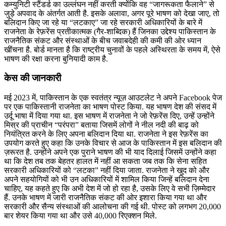
कम्युनिटी स्टैंडर्ड का उल्लंघन नहीं करती क्योंकि वह “जागरूकता फैलाने” से
जुड़े अपवाद के अंतर्गत आती है. इसके अलावा, अगर पूरे भाषण को देखा जाए, तो
बलिदान किए जा रहे या “लटकाए” जा रहे सरकारी अधिकारियों के बारे में
राजनेता के रेफ़रेंस प्रतीकात्मक (गैर-शाब्दिक) हैं जिनका उद्देश्य पाकिस्तान के
राजनैतिक संकट और संस्थाओं के बीच जवाबदेही की कमी की ओर ध्यान
खींचना है. बोर्ड मानता है कि राष्ट्रीय चुनावों के पहले अस्थिरता के समय में, ऐसे
भाषण की रक्षा करना बुनियादी काम है.
केस की जानकारी
मई 2023 में, पाकिस्तान के एक स्वतंत्र न्यूज़ आउटलेट ने अपने Facebook पेज
पर एक पाकिस्तानी राजनेता का भाषण पोस्ट किया. यह भाषण देश की संसद में
उर्दू भाषा में दिया गया था. इस भाषण में राजनेता ने जो रेफ़रेंस दिए, उन्हें उन्होंने
मिस्र की प्राचीन “परंपरा” बताया जिसमें लोगों ने नील नदी की बाढ़ को
नियंत्रित करने के लिए अपना बलिदान दिया था. राजनेता ने इस रेफ़रेंस का
उपयोग करते हुए कहा कि उनके विचार से आज के पाकिस्तान में इस बलिदान की
ज़रूरत है. उन्होंने अपने एक पुराने भाषण की भी याद दिलाई जिसमें उन्होंने कहा
था कि देश तब तक बेहतर हालत में नहीं आ सकता जब तक कि सेना सहित
सरकारी अधिकारियों को “लटका” नहीं दिया जाता. राजनेता ने खुद को और
अपने सहयोगियों को भी उन अधिकारियों में शामिल किया जिन्हें बलिदान देना
चाहिए, यह कहते हुए कि अभी देश में जो हो रहा है, उसके लिए वे सभी ज़िम्मेदार
हैं. उनके भाषण में जारी राजनैतिक संकट की ओर इशारा किया गया था और
सरकारी और सैन्य संस्थाओं की आलोचना की गई थी. पोस्ट को लगभग 20,000
बार शेयर किया गया था और उसे 40,000 रिएक्शन मिले.