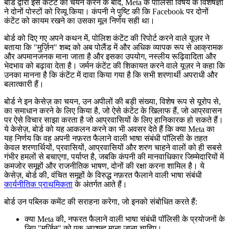
बोर्ड द्वारा इस कंटेंट का चयन करने के बाद, Meta के पॉलिसी विषय के विशेषज्ञों
ने दोनों पोस्टों को रिव्यू किया। कंपनी ने पुष्टि की कि Facebook पर दोनों
कंटेंट को कायम रखने का उसका मूल निर्णय सही था।
बोर्ड को दिए गए अपने कथन में, पोलिश कंटेंट की रिपोर्ट करने वाले यूज़र ने
बताया कि "मुर्ज़िन" शब्द को अब पोलैंड में और अधिक व्यापक रूप से आक्रामक
और अपमानजनक माना जाता है और इसका उपयोग, नस्लीय रूढ़िवादिता और
भेदभाव को बढ़ावा देता है। जर्मन कंटेंट की शिकायत करने वाले यूज़र ने कहा कि
उनका मानना है कि कंटेंट में दावा किया गया है कि सभी शरणार्थी अपराधी और
बलात्कारी हैं।
बोर्ड ने इन केसेज़ का चयन, उन अपीलों की बड़ी संख्या, विशेष रूप से यूरोप से,
का समाधान करने के लिए किया है, जो ऐसे कंटेंट के खिलाफ हैं, जो आप्रवासन
पर ऐसे विचार साझा करता है जो आप्रवासियों के लिए हानिकारक हो सकते हैं।
ये केसेज़, बोर्ड को यह आकलन करने का भी अवसर देते हैं कि क्या Meta का
यह निर्णय कि वह अपनी नफ़रत फैलाने वाली भाषा संबंधी पॉलिसी के तहत
केवल शरणार्थियों, प्रवासियों, आप्रवासियों और शरण चाहने वालों को ही सबसे
गंभीर हमलों से बचाएगा, पर्याप्त है, जबकि कंपनी की मानवाधिकार जिम्मेदारियों में
कमजोर समूहों और राजनीतिक भाषण, दोनों की रक्षा करना शामिल है। ये
केसेज़, बोर्ड की, वंचित समूहों के विरुद्ध नफ़रत फैलाने वाली भाषा संबंधी
कार्यनीतिक प्राथमिकता
के अंतर्गत आते हैं।
बोर्ड उन पब्लिक कमेंट की सराहना करेगा, जो इनको संबोधित करते हैं:
क्या Meta की, नफरत फैलाने वाली भाषा संबंधी पॉलिसी के प्रयोजनों के
लिए "मुर्ज़िन" को एक अपशब्द माना जाना चाहिए।