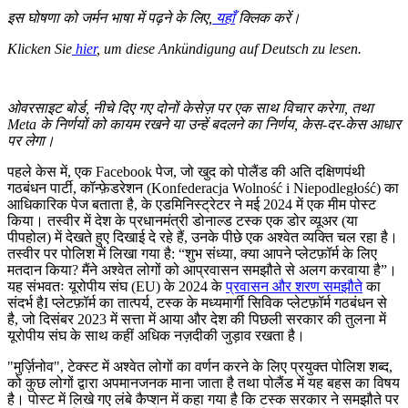
इस घोषणा को जर्मन भाषा में पढ़ने के लिए,
यहाँ
क्लिक करें।
Klicken Sie
hier
, um diese Ankündigung auf Deutsch zu lesen.
ओवरसाइट बोर्ड, नीचे दिए गए दोनों केसेज़ पर एक साथ विचार करेगा, तथा
Meta के निर्णयों को कायम रखने या उन्हें बदलने का निर्णय, केस-दर-केस आधार
पर लेगा।
पहले केस में, एक Facebook पेज, जो खुद को पोलैंड की अति दक्षिणपंथी
गठबंधन पार्टी, कॉन्फ़ेडरेशन (Konfederacja Wolność i Niepodległość) का
आधिकारिक पेज बताता है, के एडमिनिस्ट्रेटर ने मई 2024 में एक मीम पोस्ट
किया। तस्वीर में देश के प्रधानमंत्री डोनाल्ड टस्क एक डोर व्यूअर (या
पीपहोल) में देखते हुए दिखाई दे रहे हैं, उनके पीछे एक अश्वेत व्यक्ति चल रहा है।
तस्वीर पर पोलिश में लिखा गया है: “शुभ संध्या, क्या आपने प्लेटफ़ॉर्म के लिए
मतदान किया? मैंने अश्वेत लोगों को आप्रवासन समझौते से अलग करवाया है”।
यह संभवतः यूरोपीय संघ (EU) के 2024 के
प्रवासन और शरण समझौते
का
संदर्भ हैI प्लेटफ़ॉर्म का तात्पर्य, टस्क के मध्यमार्गी सिविक प्लेटफ़ॉर्म गठबंधन से
है, जो दिसंबर 2023 में सत्ता में आया और देश की पिछली सरकार की तुलना में
यूरोपीय संघ के साथ कहीं अधिक नज़दीकी जुड़ाव रखता है।
"मुर्ज़िनोव", टेक्स्ट में अश्वेत लोगों का वर्णन करने के लिए प्रयुक्त पोलिश शब्द,
को कुछ लोगों द्वारा अपमानजनक माना जाता है तथा पोलैंड में यह बहस का विषय
है। पोस्ट में लिखे गए लंबे कैप्शन में कहा गया है कि टस्क सरकार ने समझौते पर