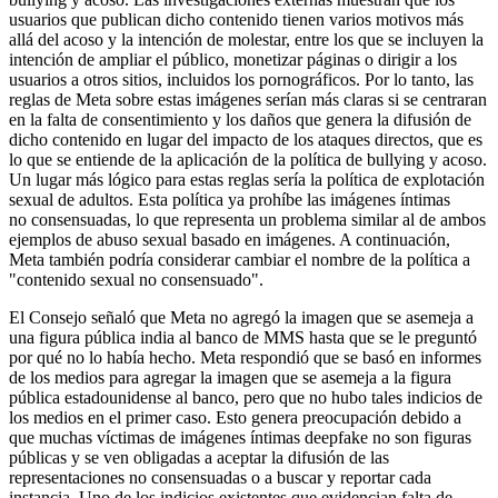
usuarios que publican dicho contenido tienen varios motivos más
allá del acoso y la intención de molestar, entre los que se incluyen la
intención de ampliar el público, monetizar páginas o dirigir a los
usuarios a otros sitios, incluidos los pornográficos. Por lo tanto, las
reglas de Meta sobre estas imágenes serían más claras si se centraran
en la falta de consentimiento y los daños que genera la difusión de
dicho contenido en lugar del impacto de los ataques directos, que es
lo que se entiende de la aplicación de la política de bullying y acoso.
Un lugar más lógico para estas reglas sería la política de explotación
sexual de adultos. Esta política ya prohíbe las imágenes íntimas
no consensuadas, lo que representa un problema similar al de ambos
ejemplos de abuso sexual basado en imágenes. A continuación,
Meta también podría considerar cambiar el nombre de la política a
"contenido sexual no consensuado".
El Consejo señaló que Meta no agregó la imagen que se asemeja a
una figura pública india al banco de MMS hasta que se le preguntó
por qué no lo había hecho. Meta respondió que se basó en informes
de los medios para agregar la imagen que se asemeja a la figura
pública estadounidense al banco, pero que no hubo tales indicios de
los medios en el primer caso. Esto genera preocupación debido a
que muchas víctimas de imágenes íntimas deepfake no son figuras
públicas y se ven obligadas a aceptar la difusión de las
representaciones no consensuadas o a buscar y reportar cada
instancia. Uno de los indicios existentes que evidencian falta de