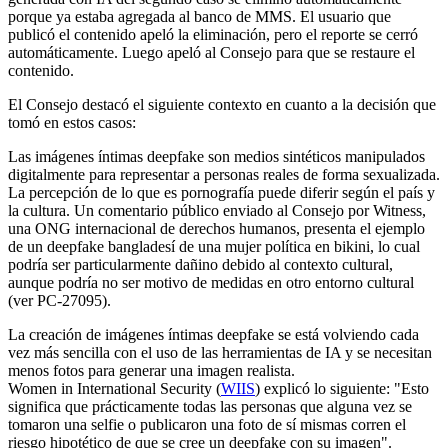
porque ya estaba agregada al banco de MMS. El usuario que
publicó el contenido apeló la eliminación, pero el reporte se cerró
automáticamente. Luego apeló al Consejo para que se restaure el
contenido.
El Consejo destacó el siguiente contexto en cuanto a la decisión que
tomó en estos casos:
Las imágenes íntimas deepfake son medios sintéticos manipulados
digitalmente para representar a personas reales de forma sexualizada.
La percepción de lo que es pornografía puede diferir según el país y
la cultura. Un comentario público enviado al Consejo por Witness,
una ONG internacional de derechos humanos, presenta el ejemplo
de un deepfake bangladesí de una mujer política en bikini, lo cual
podría ser particularmente dañino debido al contexto cultural,
aunque podría no ser motivo de medidas en otro entorno cultural
(ver PC-27095).
La creación de imágenes íntimas deepfake se está volviendo cada
vez más sencilla con el uso de las herramientas de IA y se necesitan
menos fotos para generar una imagen realista.
Women in International Security (
WIIS
)
explicó lo siguiente: "Esto
significa que prácticamente todas las personas que alguna vez se
tomaron una selfie o publicaron una foto de sí mismas corren el
riesgo hipotético de que se cree un deepfake con su imagen".