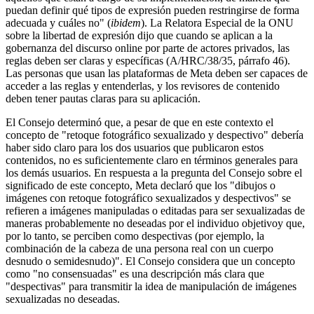
puedan definir qué tipos de expresión pueden restringirse de forma
adecuada y cuáles no" (
ibidem
). La Relatora Especial de la ONU
sobre la libertad de expresión dijo que cuando se aplican a la
gobernanza del discurso online por parte de actores privados, las
reglas deben ser claras y específicas (A/HRC/38/35, párrafo 46).
Las personas que usan las plataformas de Meta deben ser capaces de
acceder a las reglas y entenderlas, y los revisores de contenido
deben tener pautas claras para su aplicación.
El Consejo determinó que, a pesar de que en este contexto el
concepto de "retoque fotográfico sexualizado y despectivo" debería
haber sido claro para los dos usuarios que publicaron estos
contenidos, no es suficientemente claro en términos generales para
los demás usuarios. En respuesta a la pregunta del Consejo sobre el
significado de este concepto, Meta declaró que los "dibujos o
imágenes con retoque fotográfico sexualizados y despectivos" se
refieren a imágenes manipuladas o editadas para ser sexualizadas de
maneras probablemente no deseadas por el individuo objetivo
y que,
por lo tanto, se perciben como despectivas (por ejemplo, la
combinación de la cabeza de una persona real con un cuerpo
desnudo o semidesnudo)". El Consejo considera que un concepto
como "no consensuadas" es una descripción más clara que
"despectivas" para transmitir la idea de manipulación de imágenes
sexualizadas no deseadas.