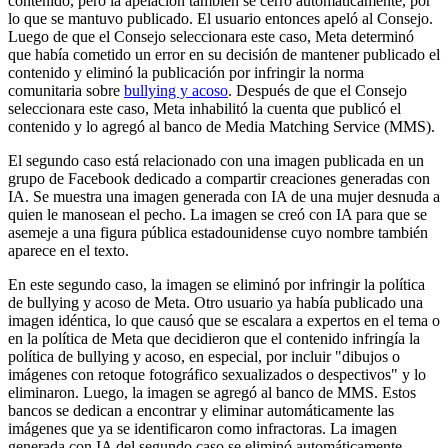
contenido, pero la apelación también se cerró automáticamente, por
lo que se mantuvo publicado. El usuario entonces apeló al Consejo.
Luego de que el Consejo seleccionara este caso, Meta determinó
que había cometido un error en su decisión de mantener publicado el
contenido y eliminó la publicación por infringir la norma
comunitaria sobre
bullying y acoso
. Después de que el Consejo
seleccionara este caso, Meta inhabilitó la cuenta que publicó el
contenido y lo agregó al banco de Media Matching Service (MMS).
El segundo caso está relacionado con una imagen publicada en un
grupo de Facebook dedicado a compartir creaciones generadas con
IA. Se muestra una imagen generada con IA de una mujer desnuda a
quien le manosean el pecho. La imagen se creó con IA para que se
asemeje a una figura pública estadounidense cuyo nombre también
aparece en el texto.
En este segundo caso, la imagen se eliminó por infringir la política
de bullying y acoso de Meta. Otro usuario ya había publicado una
imagen idéntica, lo que causó que se escalara a expertos en el tema o
en la política de Meta que decidieron que el contenido infringía la
política de bullying y acoso, en especial, por incluir "dibujos o
imágenes con retoque fotográfico sexualizados o despectivos" y lo
eliminaron. Luego, la imagen se agregó al banco de MMS. Estos
bancos se dedican a encontrar y eliminar automáticamente las
imágenes que ya se identificaron como infractoras. La imagen
generada con IA del segundo caso se eliminó automáticamente