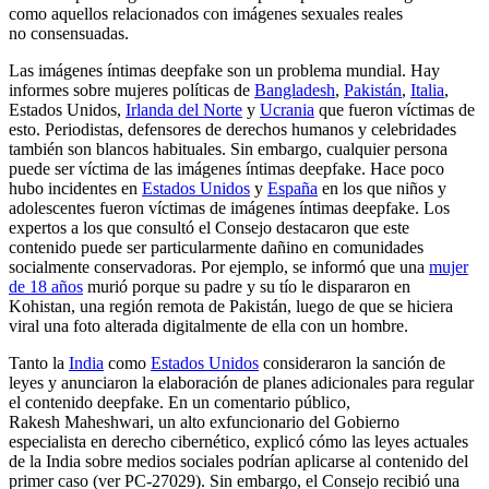
como aquellos relacionados con imágenes sexuales reales
no consensuadas.
Las imágenes íntimas deepfake son un problema mundial. Hay
informes sobre mujeres políticas de
Bangladesh
,
Pakistán
,
Italia
,
Estados Unidos,
Irlanda del Norte
y
Ucrania
que fueron víctimas de
esto. Periodistas, defensores de derechos humanos y celebridades
también son blancos habituales. Sin embargo, cualquier persona
puede ser víctima de las imágenes íntimas deepfake. Hace poco
hubo incidentes en
Estados Unidos
y
España
en los que niños y
adolescentes fueron víctimas de imágenes íntimas deepfake. Los
expertos a los que consultó el Consejo destacaron que este
contenido puede ser particularmente dañino en comunidades
socialmente conservadoras. Por ejemplo, se informó que una
mujer
de 18 años
murió porque su padre y su tío le dispararon en
Kohistan, una región remota de Pakistán, luego de que se hiciera
viral una foto alterada digitalmente de ella con un hombre.
Tanto la
India
como
Estados Unidos
consideraron la sanción de
leyes y anunciaron la elaboración de planes adicionales para regular
el contenido deepfake. En un comentario público,
Rakesh Maheshwari, un alto exfuncionario del Gobierno
especialista en derecho cibernético, explicó cómo las leyes actuales
de la India sobre medios sociales podrían aplicarse al contenido del
primer caso (ver PC-27029). Sin embargo, el Consejo recibió una