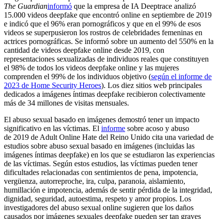
The Guardian
informó
que la empresa de IA Deeptrace analizó
15.000 videos deepfake que encontró online en septiembre de 2019
e indicó que el 96% eran pornográficos y que en el 99% de esos
videos se superpusieron los rostros de celebridades femeninas en
actrices pornográficas. Se informó sobre un aumento del 550% en la
cantidad de videos deepfake online desde 2019, con
representaciones sexualizadas de individuos reales que constituyen
el 98% de todos los videos deepfake online y las mujeres
comprenden el 99% de los individuos objetivo (
según el informe de
2023 de Home Security Heroes
). Los diez sitios web principales
dedicados a imágenes íntimas deepfake recibieron colectivamente
más de 34 millones de visitas mensuales.
El abuso sexual basado en imágenes demostró tener un impacto
significativo en las víctimas. El
informe
sobre acoso y abuso
de 2019 de Adult Online Hate del Reino Unido cita una variedad de
estudios sobre abuso sexual basado en imágenes (incluidas las
imágenes íntimas deepfake) en los que se estudiaron las experiencias
de las víctimas. Según estos estudios, las víctimas pueden tener
dificultades relacionadas con sentimientos de pena, impotencia,
vergüenza, autorreproche, ira, culpa, paranoia, aislamiento,
humillación e impotencia, además de sentir pérdida de la integridad,
dignidad, seguridad, autoestima, respeto y amor propios. Los
investigadores del abuso sexual online sugieren que los daños
causados por imágenes sexuales deepfake pueden ser tan graves