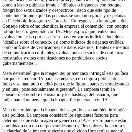
como a las no públicas frente a "dibujos o imágenes con retoque
fotográfico sexualizados y despectivos" dado que este tipo de
contenido "impide que las personas se sientan seguras y respetadas
en Facebook, Instagram y Threads". En respuesta a la pregunta del
Consejo sobre cómo identifica la empresa el contenido "con retoque
fotográfico" o generado con IA, Meta explicó que realiza una
evaluación "caso por caso" y se basa en varios indicios, incluidos
"detalles sobre el contexto, así como indicios de orígenes creíbles,
como artículos de verificadores de datos externos, fuentes de medios
de comunicación confiables, evaluaciones de socios de confianza
registrados y otras organizaciones no partidarias o socios
gubernamentales".
Meta determinó que la imagen del primer caso infringió esta política
porque se creó con IA para asemejarse a una figura pública de la
India y se manipuló o editó para que la figura aparezca semidesnuda
y en una "pose sexualmente sugerente". La empresa también
consideró el nombre de usuario y los hashtags del usuario, que
indicaban claramente que la imagen fue generada con IA.
Meta determinó que la imagen del segundo caso también infringió
esta política. La empresa consideró los siguientes factores para
determinar que esta imagen se generó con IA: el rostro parece estar
combinado con un cuerpo semidesnudo y "los colores, la textura y
la claridad de la imagen sugieren que el video [imagen] se generó