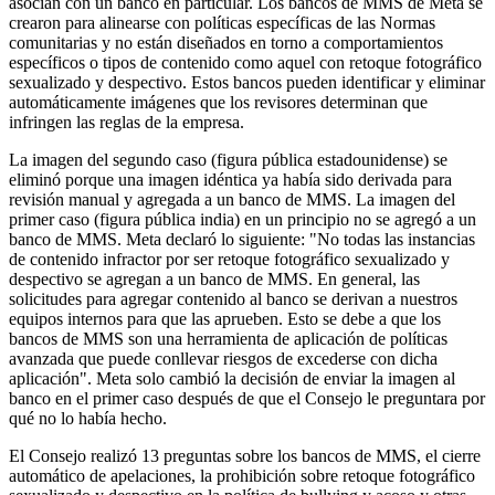
asocian con un banco en particular. Los bancos de MMS de Meta se
crearon para alinearse con políticas específicas de las Normas
comunitarias y no están diseñados en torno a comportamientos
específicos o tipos de contenido como aquel con retoque fotográfico
sexualizado y despectivo. Estos bancos pueden identificar y eliminar
automáticamente imágenes que los revisores determinan que
infringen las reglas de la empresa.
La imagen del segundo caso (figura pública estadounidense) se
eliminó porque una imagen idéntica ya había sido derivada para
revisión manual y agregada a un banco de MMS. La imagen del
primer caso (figura pública india) en un principio no se agregó a un
banco de MMS. Meta declaró lo siguiente: "No todas las instancias
de contenido infractor por ser retoque fotográfico sexualizado y
despectivo se agregan a un banco de MMS. En general, las
solicitudes para agregar contenido al banco se derivan a nuestros
equipos internos para que las aprueben. Esto se debe a que los
bancos de MMS son una herramienta de aplicación de políticas
avanzada que puede conllevar riesgos de excederse con dicha
aplicación". Meta solo cambió la decisión de enviar la imagen al
banco en el primer caso después de que el Consejo le preguntara por
qué no lo había hecho.
El Consejo realizó 13 preguntas sobre los bancos de MMS, el cierre
automático de apelaciones, la prohibición sobre retoque fotográfico