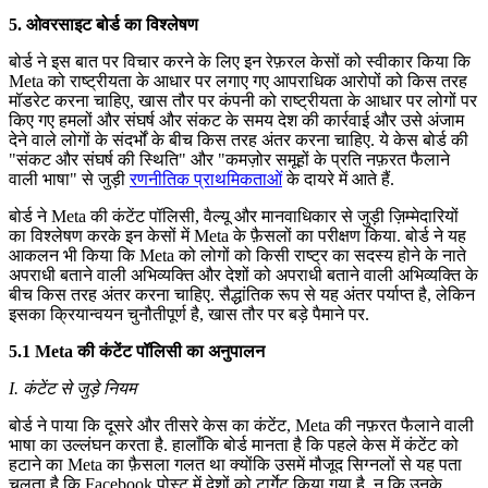
5. ओवरसाइट बोर्ड का विश्लेषण
बोर्ड ने इस बात पर विचार करने के लिए इन रेफ़रल केसों को स्वीकार किया कि
Meta को राष्ट्रीयता के आधार पर लगाए गए आपराधिक आरोपों को किस तरह
मॉडरेट करना चाहिए, खास तौर पर कंपनी को राष्ट्रीयता के आधार पर लोगों पर
किए गए हमलों और संघर्ष और संकट के समय देश की कार्रवाई और उसे अंजाम
देने वाले लोगों के संदर्भों के बीच किस तरह अंतर करना चाहिए. ये केस बोर्ड की
"संकट और संघर्ष की स्थिति" और "कमज़ोर समूहों के प्रति नफ़रत फैलाने
वाली भाषा" से जुड़ी
रणनीतिक प्राथमिकताओं
के दायरे में आते हैं.
बोर्ड ने Meta की कंटेंट पॉलिसी, वैल्यू और मानवाधिकार से जुड़ी ज़िम्मेदारियों
का विश्लेषण करके इन केसों में Meta के फ़ैसलों का परीक्षण किया. बोर्ड ने यह
आकलन भी किया कि Meta को लोगों को किसी राष्ट्र का सदस्य होने के नाते
अपराधी बताने वाली अभिव्यक्ति और देशों को अपराधी बताने वाली अभिव्यक्ति के
बीच किस तरह अंतर करना चाहिए. सैद्धांतिक रूप से यह अंतर पर्याप्त है, लेकिन
इसका क्रियान्वयन चुनौतीपूर्ण है, खास तौर पर बड़े पैमाने पर.
5.1 Meta की कंटेंट पॉलिसी का अनुपालन
I. कंटेंट से जुड़े नियम
बोर्ड ने पाया कि दूसरे और तीसरे केस का कंटेंट, Meta की नफ़रत फैलाने वाली
भाषा का उल्लंघन करता है. हालाँकि बोर्ड मानता है कि पहले केस में कंटेंट को
हटाने का Meta का फ़ैसला गलत था क्योंकि उसमें मौजूद सिग्नलों से यह पता
चलता है कि Facebook पोस्ट में देशों को टार्गेट किया गया है, न कि उनके