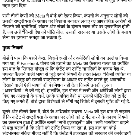
दिखाई पड़ रहे हैं. Meta ने कमेंट को नफ़रत फैलाने वाली भाषा से जुड़े नियमों के
तहत हटा दिया.
सभी तीनों केसों को Meta ने बोर्ड को रेफ़र किया. कंपनी के अनुसार लोगों को
उनकी राष्ट्रीयता के आधार पर निशाना बनाकर लगाए गए आपराधिक आरोपों से
निपटने की चुनौतियाँ, संकट और संघर्ष के दौरान खास तौर पर प्रासंगिक होती
हैं, जब उन्हें “किसी देश की पॉलिसीज़, उसकी सरकार या उसके लोगों के बजाय
सेना पर हमला” समझा जा सकता है.
मुख्य निष्कर्ष
बोर्ड ने पाया कि पहले केस, जिसमें रूसी और अमेरिकी लोगों का उल्लेख किया
गया था, में Facebook पोस्ट को हटाने का Meta का फ़ैसला गलत था क्योंकि
इस बात के सिग्नल मौजूद थे कि कंटेंट का टार्गेट नागरिकों के बजाय देश थे.
नफ़रत फैलाने वाली भाषा से जुड़े अपने नियमों के तहत Meta “किसी व्यक्ति या
लोगों के समूह को उनकी राष्ट्रीयता के आधार पर टार्गेट करते हुए अमानवीय
दिखाने वाली ऐसी भाषा” की परमिशन नहीं देता जिसमें उनकी तुलना
“अपराधियों” से की गई हो. हालाँकि, इस पोस्ट में रूसी और अमेरिकी लोगों द्वारा
किए गए अपराधों के संदर्भ, उनके संबंधित देशों या उनकी पॉलिसीज़ को टार्गेट
किए गए लगते हैं. बोर्ड द्वारा विशेषज्ञों से माँगी गई रिपोर्ट में इसकी पुष्टि की गई है.
दूसरे और तीसरे केस में, बोर्ड के अधिकांश सदस्य Meta की इस बात से सहमत
हैं कि कंटेंट में राष्ट्रीयता के आधार पर लोगों को टार्गेट करने के कारण नियमों
का उल्लंघन हुआ है क्योंकि उसमें “सभी इज़राइली” और “सभी भारतीय” कहने
से पता चलता है कि लोगों को टार्गेट किया जा रहा है. इस बात का कोई
संदर्भात्मक संकेत मौजूद नहीं है कि कंटेंट में इज़राइल की सरकार की कार्रवाइयों