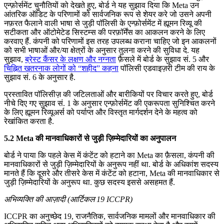
एन्फ़ोर्समेंट चुनौतियों को देखते हुए, बोर्ड ने यह सुझाव दिया कि Meta उन
आंतरिक ऑडिट के परिणामों को सार्वजनिक रूप से शेयर करे जो उसने अपनी
नफ़रत फैलाने वाली भाषा से जुड़ी पॉलिसी के एन्फ़ोर्समेंट में ह्यूमन रिव्यू की
सटीकता और ऑटोमेटेड सिस्टम्स की परफ़ॉर्मेंस का आकलन करने के लिए
करवाए हैं. कंपनी को परिणामों इस तरह उपलब्ध कराना चाहिए जो इन आकलनों
को सभी भाषाओं और/या क्षेत्रों के अनुसार तुलना करने की सुविधा दे. यह
सुझाव,
ब्रेस्ट कैंसर के लक्षण और नग्नता
फ़ैसले में बोर्ड के सुझाव सं. 5 और
चिह्नित खतरनाक लोगों को “शहीद” कहना
पॉलिसी एडवाइज़री टीम की राय के
सुझाव सं. 6 के अनुसार है.
प्रस्तावित पॉलिसीज़ की जटिलताओं और बारीकियों पर विचार करते हुए, बोर्ड
नीचे दिए गए सुझाव सं. 1 के अनुसार एन्फ़ोर्समेंट की एकरूपता सुनिश्चित करने
के लिए ह्यूमन रिव्यूअर्स को पर्याप्त और विस्तृत मार्गदर्शन देने के महत्व को
रेखांकित करता है.
5.2 Meta की मानवाधिकारों से जुड़ी ज़िम्मेदारियों का अनुपालन
बोर्ड ने पाया कि पहले केस में कंटेंट को हटाने का Meta का फ़ैसला, कंपनी की
मानवाधिकारों से जुड़ी ज़िम्मेदारियों के अनुरूप नहीं था. बोर्ड के अधिकांश सदस्य
मानते हैं कि दूसरे और तीसरे केस में कंटेंट को हटाना, Meta की मानवाधिकार से
जुड़ी ज़िम्मेदारियों के अनुरूप था. कुछ सदस्य इससे असहमत हैं.
अभिव्यक्ति की आज़ादी (आर्टिकल 19 ICCPR)
ICCPR का अनुच्छेद 19, राजनैतिक, सार्वजनिक मामलों और मानवाधिकार की