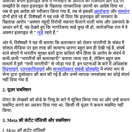
अफ़्रीका बनाम इज़राइल केस में नरसंहार के अपराध की रोकथाम और दंड पर
समझौते के तहत इज़राइल के खिलाफ़ तात्कालिक उपायों का आदेश दिया था .
जब से इस आदेश को स्वीकार किया गया है, तब से इसकी
आलोचना
और
समर्थन
दोनों होते रहे हैं. विशेषज्ञों ने यह तर्क भी दिया कि इज़राइल की सरकार के
खिलाफ़ आरोप “अक्सर यहूदी विरोधी नफ़रत फैलाने वाली भाषा और उकसावे के
आधार बने हैं, यह देखते हुए कि नागरिकता चाहे कुछ भी हो, सार्वजनिक राय में वे
अक्सर इज़राइल से “
जुड़े
रहते हैं.”
अंत में, विशेषज्ञों ने यह भी बताया कि बलात्कार को लेकर भारतीयों के संबंध में
सोशल मीडिया पर इस तरह की सामान्य धारणा बहुत कम ही देखी गई है. संघर्ष
वाले क्षेत्रों में भारतीय सुरक्षा बलों द्वारा कथित यौन हिंसा के आरोप के संदर्भ में
कभी-कभी “भारतीयों को बलात्कारी” बताया जाता रहा है, लेकिन बहुत कम
मामलों में इसे “सभी भारतीयों” से जोड़ा गया है. इन घटनाओं के बारे में अधिकांश
विद्वत्तापूर्ण
,
पत्रकारितापूर्ण
और
मानवाधिकार संबंधी डॉक्यूमेंट
में स्पष्ट रूप से
सेना द्वारा दुर्व्यवहार की बात की गई है और उनमें व्यापक जनसंख्या का कोई संदर्भ
नहीं दिया गया है.
2. यूज़र सबमिशन
पोस्ट के लेखकों को बोर्ड के रिव्यू के बारे में सूचित किया गया था और उन्हें कथन
सबमिट करने का अवसर दिया गया था. किसी भी यूज़र ने कथन सबमिट नहीं
किया.
3. Meta की कंटेंट पॉलिसी और सबमिशन
I. Meta की कंटेंट पॉलिसी