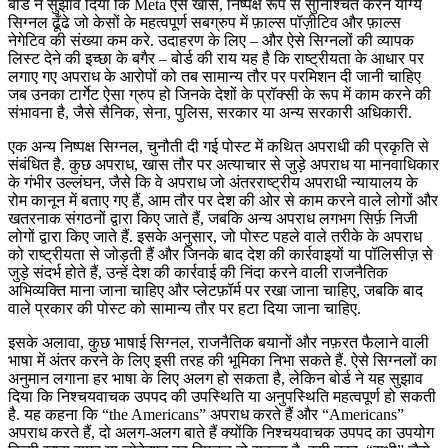
बोर्ड ने सुझाव दिया कि Meta ऐसे खास, निष्पक्ष रूप से सुनिश्चित करने योग्य
सिग्नल ढूँढे जो केसों के महत्वपूर्ण सबग्रुप में फ़ाल्स पॉज़ीटिव और फ़ाल्स
नेगेटिव की संख्या कम करे. उदाहरण के लिए – और ऐसे सिग्नलों की व्यापक
लिस्ट देने की इच्छा के बगैर – बोर्ड की राय यह है कि राष्ट्रीयता के आधार पर
लगाए गए अपराध के आरोपों को तब सामान्य तौर पर परमिशन दी जानी चाहिए
जब उनका टार्गेट ऐसा ग्रुप हो जिनके देशों के प्रॉक्सी के रूप में काम करने की
संभावना है, जैसे सैनिक, सेना, पुलिस, सरकार या अन्य सरकारी अधिकारी.
एक अन्य निष्पक्ष सिग्नल, चुनौती दी गई पोस्ट में कथित अपराधी की प्रकृति से
संबंधित है. कुछ अपराध, खास तौर पर अत्याचार से जुड़े अपराध या मानवाधिकार
के गंभीर उल्लंघन, जैसे कि वे अपराध जो अंतरराष्ट्रीय अपराधी न्यायालय के
रोम कानून में बताए गए हैं, आम तौर पर देश की ओर से काम करने वाले लोगों और
खतरनाक संगठनों द्वारा किए जाते हैं, जबकि अन्य अपराध लगभग सिर्फ़ निजी
लोगों द्वारा किए जाते हैं. इसके अनुसार, जो पोस्ट पहले वाले तरीके के अपराध
को राष्ट्रीयता से जोड़ती हैं और जिनके बाद देश की कार्रवाइयों या पॉलिसीज़ से
जुड़े संदर्भ होते हैं, उन्हें देश की कार्रवाई की निंदा करने वाली राजनैतिक
अभिव्यक्ति माना जाना चाहिए और प्लेटफ़ॉर्म पर रखा जाना चाहिए, जबकि बाद
वाले प्रकार की पोस्ट को सामान्य तौर पर हटा दिया जाना चाहिए.
इसके अलावा, कुछ भाषाई सिग्नल, राजनैतिक बयानों और नफ़रत फैलाने वाली
भाषा में अंतर करने के लिए इसी तरह की भूमिका निभा सकते हैं. ऐसे सिग्नलों का
अनुमान लगाना हर भाषा के लिए अलग हो सकता है, लेकिन बोर्ड ने यह सुझाव
दिया कि निश्चयवाचक उपपद की उपस्थिति या अनुपस्थिति महत्वपूर्ण हो सकती
है. यह कहना कि “the Americans” अपराध करते हैं और “Americans”
अपराध करते हैं, दो अलग-अलग बाते हैं क्योंकि निश्चयवाचक उपपद का उपयोग