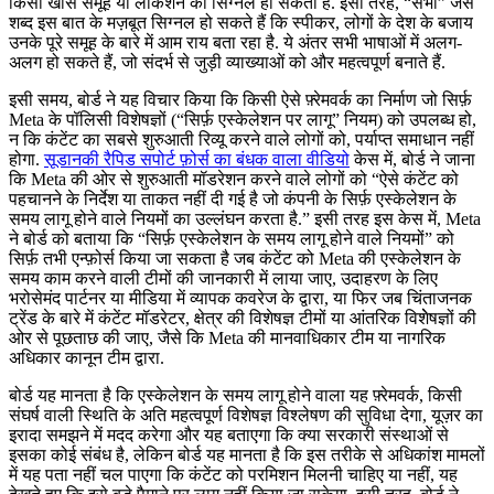
किसी खास समूह या लोकेशन का सिग्नल हो सकता है. इसी तरह, “सभी” जैसे
शब्द इस बात के मज़बूत सिग्नल हो सकते हैं कि स्पीकर, लोगों के देश के बजाय
उनके पूरे समूह के बारे में आम राय बता रहा है. ये अंतर सभी भाषाओं में अलग-
अलग हो सकते हैं, जो संदर्भ से जुड़ी व्याख्याओं को और महत्वपूर्ण बनाते हैं.
इसी समय, बोर्ड ने यह विचार किया कि किसी ऐसे फ़्रेमवर्क का निर्माण जो सिर्फ़
Meta के पॉलिसी विशेषज्ञों (“सिर्फ़ एस्केलेशन पर लागू” नियम) को उपलब्ध हो,
न कि कंटेंट का सबसे शुरुआती रिव्यू करने वाले लोगों को, पर्याप्त समाधान नहीं
होगा.
सूडान
की रैपिड सपोर्ट फ़ोर्स का बंधक वाला वीडियो
केस में, बोर्ड ने जाना
कि Meta की ओर से शुरुआती मॉडरेशन करने वाले लोगों को “ऐसे कंटेंट को
पहचानने के निर्देश या ताकत नहीं दी गई है जो कंपनी के सिर्फ़ एस्केलेशन के
समय लागू होने वाले नियमों का उल्लंघन करता है.” इसी तरह इस केस में, Meta
ने बोर्ड को बताया कि “सिर्फ़ एस्केलेशन के समय लागू होने वाले नियमों” को
सिर्फ़ तभी एन्फ़ोर्स किया जा सकता है जब कंटेंट को Meta की एस्केलेशन के
समय काम करने वाली टीमों की जानकारी में लाया जाए, उदाहरण के लिए
भरोसेमंद पार्टनर या मीडिया में व्यापक कवरेज के द्वारा, या फिर जब चिंताजनक
ट्रेंड के बारे में कंटेंट मॉडरेटर, क्षेत्र की विशेषज्ञ टीमों या आंतरिक विशेेषज्ञों की
ओर से पूछताछ की जाए, जैसे कि Meta की मानवाधिकार टीम या नागरिक
अधिकार कानून टीम द्वारा.
बोर्ड यह मानता है कि एस्केलेशन के समय लागू होने वाला यह फ़्रेमवर्क, किसी
संघर्ष वाली स्थिति के अति महत्वपूर्ण विशेषज्ञ विश्लेषण की सुविधा देगा, यूज़र का
इरादा समझने में मदद करेगा और यह बताएगा कि क्या सरकारी संस्थाओं से
इसका कोई संबंध है, लेकिन बोर्ड यह मानता है कि इस तरीके से अधिकांश मामलों
में यह पता नहीं चल पाएगा कि कंटेंट को परमिशन मिलनी चाहिए या नहीं, यह