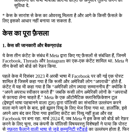
आकलनों को सभी भाषाओं और/या क्षेत्रों के अनुसार तुलना करने की
सुविधा दे.
* केस के सारांश से केस का ओवरव्यू मिलता है और आगे के किसी फ़ैसले के
लिए इसको आधार नहीं बनाया जा सकता है.
केस का पूरा फ़ैसला
1. केस की जानकारी और बैकग्राउंड
ये केस तीन कंटेंट के संबंध में Meta द्वारा किए गए फ़ैसलों से संबंधित हैं, जिनमें
Facebook, Threads और Instagram का एक-एक कंटेंट शामिल था. Meta ने
तीन केसों को बोर्ड को रेफ़र किया.
पहले केस में दिसंबर 2023 में अरबी भाषा में Facebook पर की गई एक पोस्ट
शामिल है जिसमें कहा गया है कि रूसी और अमेरिकी लोग “अपराधी” होते हैं.
कंटेंट में यह भी कहा गया है कि “अमेरिकी लोग ज़्यादा सम्माननीय हैं” क्योंकि वे
“अपने अपराध स्वीकार करते हैं” जबकि रूसी लोग अमेरिकी लोगों के “अपराधों
से फ़ायदा लेना चाहते हैं.” Meta के एक ऑटोमैटिक क्लासिफ़िकेशन टूल
(द्वेषपूर्ण भाषा पहचानने वाला टूल) द्वारा पॉलिसी का संभावित उल्लंघन करने
वाला माने जाने के बाद, इसे ह्यूमन रिव्यू के लिए भेज दिया गया था. हालाँकि, इसे
अपने आप बंद कर दिया गया इसलिए कंटेंट का रिव्यू नहीं हुआ और वह
Facebook पर बना रहा. मार्च 2024 में, जब Meta ने इस केस को बोर्ड को रेफ़र
करने के लिए चुना, तब कंपनी के पॉलिसी विषयवस्तु विशेषज्ञों ने पाया कि पोस्ट
से
नफ़रत फैलाने वाली भाषा से जुड़े कम्युनिटी स्टैंडर्ड
का उल्लंघन होता है. फिर