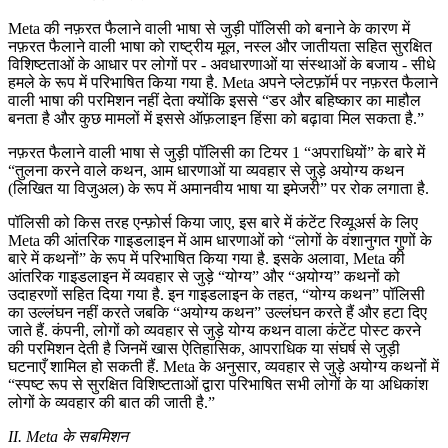
Meta की नफ़रत फैलाने वाली भाषा से जुड़ी पॉलिसी को बनाने के कारण में
नफ़रत फैलाने वाली भाषा को राष्ट्रीय मूल, नस्ल और जातीयता सहित सुरक्षित
विशिष्टताओं के आधार पर लोगों पर - अवधारणाओं या संस्थाओं के बजाय - सीधे
हमले के रूप में परिभाषित किया गया है. Meta अपने प्लेटफ़ॉर्म पर नफ़रत फैलाने
वाली भाषा की परमिशन नहीं देता क्योंकि इससे “डर और बहिष्कार का माहौल
बनता है और कुछ मामलों में इससे ऑफ़लाइन हिंसा को बढ़ावा मिल सकता है.”
नफ़रत फैलाने वाली भाषा से जुड़ी पॉलिसी का टियर 1 “अपराधियों” के बारे में
“तुलना करने वाले कथन, आम धारणाओं या व्यवहार से जुड़े अयोग्य कथन
(लिखित या विजुअल) के रूप में अमानवीय भाषा या इमेजरी” पर रोक लगाता है.
पॉलिसी को किस तरह एन्फ़ोर्स किया जाए, इस बारे में कंटेंट रिव्यूअर्स के लिए
Meta की आंतरिक गाइडलाइन में आम धारणाओं को “लोगों के वंशानुगत गुणों के
बारे में कथनों” के रूप में परिभाषित किया गया है. इसके अलावा, Meta की
आंतरिक गाइडलाइन में व्यवहार से जुड़े “योग्य” और “अयोग्य” कथनों को
उदाहरणों सहित दिया गया है. इन गाइडलाइन के तहत, “योग्य कथन” पॉलिसी
का उल्लंघन नहीं करते जबकि “अयोग्य कथन” उल्लंघन करते हैं और हटा दिए
जाते हैं. कंपनी, लोगों को व्यवहार से जुड़े योग्य कथन वाला कंटेंट पोस्ट करने
की परमिशन देती है जिनमें खास ऐतिहासिक, आपराधिक या संघर्ष से जुड़ी
घटनाएँ शामिल हो सकती हैं. Meta के अनुसार, व्यवहार से जुड़े अयोग्य कथनों में
“स्पष्ट रूप से सुरक्षित विशिष्टताओं द्वारा परिभाषित सभी लोगों के या अधिकांश
लोगों के व्यवहार की बात की जाती है.”
II. Meta के सबमिशन