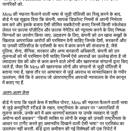
नागरिकों को.
Meta की नफ़रत फैलाने वाली भाषा से जुड़ी पॉलिसी का रिव्यू करने के बाद,
बोर्ड ने यह सुझाव दिया कि कंपनी, व्यापक डिफ़ॉल्ट नियमों से अपनी निर्भरता
कम करे और इसके बजाय ऐसी सीमित सबकैटेगरी बनाए जिनमें किसी स्केलेबल
लेवल पर फ़ाल्स पॉज़ीटिव और फ़ाल्स नेगेटिव को न्यूनतम करने के लिए निष्पक्ष
सिग्नलों का उपयोग किया जाए. उदाहरण के लिए, कंपनी को उन खास समूहों के
खिलाफ़ आपराधिक आरोपों की परमिशन देनी चाहिए जिनके देशों, सरकारों और/
या उनकी पॉलिसीज़ के प्रॉक्सी के रूप में काम करने की संभावना है, जैसे
पुलिस, सेना, सैनिक, सरकार और अन्य सरकारी अधिकारी. कंपनी को उन
तुलनाओं को भी परमिशन देनी चाहिए जिनमें ऐसे अपराधों का उल्लेख होता है जो
ज़्यादातर देश की ओर से काम करने वाले लोगों और खतरनाक संगठनों द्वारा किए
जाते हैं, जैसा कि Meta की खतरनाक लोगों और संगठनों से जुड़ी पॉलिसी में
बताया गया है, खास तौर पर अत्याचार से जुड़े अपराध या मानवाधिकार के गंभीर
उल्लंघन, जैसे कि वे अपराध जो अंतरराष्ट्रीय अपराधी न्यायालय के रोम कानून
में बताए गए हैं.
अलग-अलग केस
बोर्ड ने पाया कि पहले केस में शामिल पोस्ट, Meta की नफ़रत फैलाने वाली भाषा
से जुड़े कम्युनिटी स्टैंडर्ड के तहत, राष्ट्रीयता के आधार पर “अपराधियों से
तुलना करके, उनके बारे में आम धारणाएँ बताकर या उनके व्यवहार से जुड़ी
अयोग्य बातें कहकर” “किसी व्यक्ति या लोगों के समूह को उनकी राष्ट्रीयता के
आधार पर टार्गेट करते हुए अमानवीय दिखाने वाली ऐसी भाषा” पर प्रतिबंध का
उल्लंघन नहीं करती. बोर्ड द्वारा कमीशन की गई विशेषज्ञों की एक रिपोर्ट में