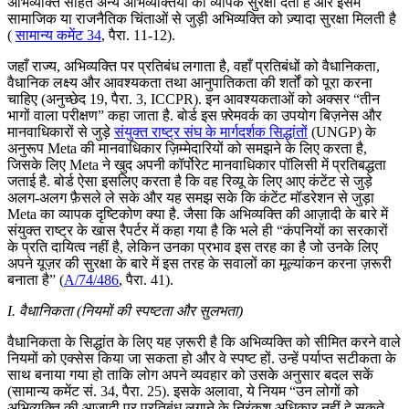
अभिव्यक्ति सहित अन्य अभिव्यक्तियों को व्यापक सुरक्षा देता है और इसमें
सामाजिक या राजनैतिक चिंताओं से जुड़ी अभिव्यक्ति को ज़्यादा सुरक्षा मिलती है
(
सामान्य कमेंट 34
, पैरा. 11-12).
जहाँ राज्य, अभिव्यक्ति पर प्रतिबंध लगाता है, वहाँ प्रतिबंधों को वैधानिकता,
वैधानिक लक्ष्य और आवश्यकता तथा आनुपातिकता की शर्तों को पूरा करना
चाहिए (अनुच्छेद 19, पैरा. 3, ICCPR). इन आवश्यकताओं को अक्सर “तीन
भागों वाला परीक्षण” कहा जाता है. बोर्ड इस फ़्रेमवर्क का उपयोग बिज़नेस और
मानवाधिकारों से जुड़े
संयुक्त राष्ट्र संघ के मार्गदर्शक सिद्धांतों
(UNGP) के
अनुरूप Meta की मानवाधिकार ज़िम्मेदारियों को समझने के लिए करता है,
जिसके लिए Meta ने खुद अपनी कॉर्पोरेट मानवाधिकार पॉलिसी में प्रतिबद्धता
जताई है. बोर्ड ऐसा इसलिए करता है कि वह रिव्यू के लिए आए कंटेंट से जुड़े
अलग-अलग फ़ैसले ले सके और यह समझ सके कि कंटेंट मॉडरेशन से जुड़ा
Meta का व्यापक दृष्टिकोण क्या है. जैसा कि अभिव्यक्ति की आज़ादी के बारे में
संयुक्त राष्ट्र के खास रैपर्टर में कहा गया है कि भले ही “कंपनियों का सरकारों
के प्रति दायित्व नहीं है, लेकिन उनका प्रभाव इस तरह का है जो उनके लिए
अपने यूज़र की सुरक्षा के बारे में इस तरह के सवालों का मूल्यांकन करना ज़रूरी
बनाता है” (
A/74/486
, पैरा. 41).
I. वैधानिकता (नियमों की स्पष्टता और सुलभता)
वैधानिकता के सिद्धांत के लिए यह ज़रूरी है कि अभिव्यक्ति को सीमित करने वाले
नियमों को एक्सेस किया जा सकता हो और वे स्पष्ट हों. उन्हें पर्याप्त सटीकता के
साथ बनाया गया हो ताकि लोग अपने व्यवहार को उसके अनुसार बदल सकें
(सामान्य कमेंट सं. 34, पैरा. 25). इसके अलावा, ये नियम “उन लोगों को
अभिव्यक्ति की आज़ादी पर प्रतिबंध लगाने के निरंकुश अधिकार नहीं दे सकते,