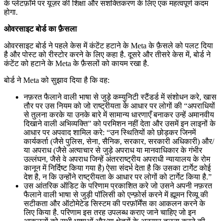
के प्लेटफ़ॉर्म पर यूज़र की शिक्षा और सशक्तिकरण के लिए एक महत्वपूर्ण कदम
होगा.
ओवरसाइट बोर्ड का फ़ैसला
ओवरसाइट बोर्ड ने पहले केस में कंटेंट हटाने के Meta के फ़ैसले को पलट दिया
है और पोस्ट को रीस्टोर करने के लिए कहा है. दूसरे और तीसरे केस में, बोर्ड ने
कंटेंट को हटाने के Meta के फ़ैसलों को कायम रखा है.
बोर्ड ने Meta को सुझाव दिया है कि वह:
नफ़रत फैलाने वाली भाषा से जुड़े कम्युनिटी स्टैंडर्ड में संशोधन करे, खास
तौर पर उस नियम को जो राष्ट्रीयता के आधार पर लोगों की “अपराधियों
से तुलना करके या उनके बारे में सामान्य धारणाएँ बनाकर उन्हें अमानवीय
दिखाने वाली अभिव्यक्ति” को परमिशन नहीं देता और उसमें इन लाइनों के
आधार पर अपवाद शामिल करे: “उन स्थितियों को छोड़कर जिनमें
कार्यकर्ता (जैसे पुलिस, सेना, सैनिक, सरकार, सरकारी अधिकारी) और/
या अपराध (जैसे अत्याचार से जुड़े अपराध या मानवाधिकार के गंभीर
उल्लंघन, जैसे वे अपराध जिन्हें अंतरराष्ट्रीय अपराधी न्यायालय के रोम
कानून में निर्दिष्ट किया गया है) ऐसा संदर्भ देता है कि उसका टार्गेट कोई
देश है, न कि उन्होंने राष्ट्रीयता के आधार पर लोगों को टार्गेट किया है.”
उस आंतरिक ऑडिट के परिणाम प्रकाशित करे जो उसने अपनी नफ़रत
फैलाने वाली भाषा से जुड़ी पॉलिसी को एन्फ़ोर्स करने में ह्यूमन रिव्यू की
सटीकता और ऑटोमेटेड सिस्टम की परफ़ॉर्मेंस का आकलन करने के
लिए किया है. परिणाम इस तरह उपलब्ध कराए जाने चाहिए जो इन