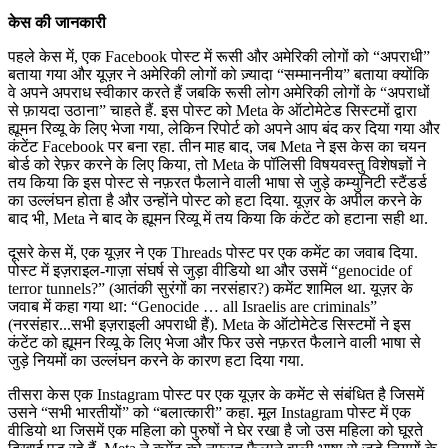
केस की जानकारी
पहले केस में, एक Facebook पोस्ट में रूसी और अमेरिकी लोगों को “अपराधी”
बताया गया और यूज़र ने अमेरिकी लोगों को ज़्यादा “सम्माननीय” बताया क्योंकि
वे अपने अपराध स्वीकार करते हैं जबकि रूसी लोग अमेरिकी लोगों के “अपराधों
से फ़ायदा उठाना” चाहते हैं. इस पोस्ट को Meta के ऑटोमेटेड सिस्टमों द्वारा
ह्यूमन रिव्यू के लिए भेजा गया, लेकिन रिपोर्ट को अपने आप बंद कर दिया गया और
कंटेंट Facebook पर बना रहा. तीन माह बाद, जब Meta ने इस केस का चयन
बोर्ड को रेफ़र करने के लिए किया, तो Meta के पॉलिसी विषयवस्तु विशेषज्ञों ने
तय किया कि इस पोस्ट से नफ़रत फैलाने वाली भाषा से जुड़े कम्युनिटी स्टैंडर्ड
का उल्लंघन होता है और उन्होंने पोस्ट को हटा दिया. यूज़र के अपील करने के
बाद भी, Meta ने बाद के ह्यूमन रिव्यू में तय किया कि कंटेंट को हटाना सही था.
दूसरे केस में, एक यूज़र ने एक Threads पोस्ट पर एक कमेंट का जवाब दिया.
पोस्ट में इज़राइल-गाज़ा संघर्ष से जुड़ा वीडियो था और उसमें “genocide of
terror tunnels?” (आतंकी सुरंगों का नरसंहार?) कमेंट शामिल था. यूज़र के
जवाब में कहा गया था: “Genocide … all Israelis are criminals”
(नरसंहार...सभी इज़राइली अपराधी हैं). Meta के ऑटोमेटेड सिस्टमों ने इस
कंटेंट को ह्यूमन रिव्यू के लिए भेजा और फिर उसे नफ़रत फैलाने वाली भाषा से
जुड़े नियमों का उल्लंघन करने के कारण हटा दिया गया.
तीसरा केस एक Instagram पोस्ट पर एक यूज़र के कमेंट से संबंधित है जिसमें
उसने “सभी भारतीयों” को “बलात्कारी” कहा. मूल Instagram पोस्ट में एक
वीडियो था जिसमें एक महिला को पुरुषों ने घेर रखा है जो उस महिला को घूरते