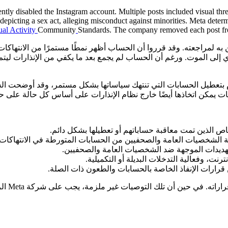
ntly disabled the Instagram account. Multiple posts included visual thre
 depicting a sex act, alleging misconduct against minorities. Meta determ
al Activity
Community
Standards. The company removed each post from 
غوا خبراء الشركة الداخليين به لمراجعته. وقد قرروا أن الحساب أظهر نمطًا مستمرً
ى الموت. ورغم أن الحساب لم يجمع بعد ما يكفي من الإنذارات ليتم تعط
بتعطيل الحسابات التي تنتهك سياساتها بشكل مستمر، وقد أوضحت الشركة
اص الذين تمت معاقبة حساباتهم أو تعطيلها بشكل دائم.
ية الشخصيات العامة والصحفيين من الحسابات المتورطة في الانتهاكات ا
لتهديدات الموجهة ضد الشخصيات العامة والصحفيين.
رنت، وفعالية التدخلات البديلة أو التكميلية.
قرارات الإنفاذ الخاصة بالحسابات والطعون ذات الصلة.