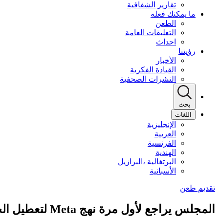
تقارير الشفافية
ما يمكنك فعله
الطعن
التعليقات العامة
احداث
رؤيتنا
الأخبار
القيادة الفكرية
النشرات الصحفية
بحث
اللغات
الإنجليزية
العربية
الفرنسية
الهندية
البرتغالية ،البرازيل
الأسبانية
المجلس يراجع لأول مرة نهج Meta لتعطيل الحسابات