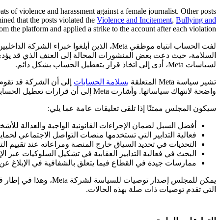
ats of violence and harassment against a female journalist. Other posts
ined that the posts violated the
Violence and Incitement
,
Bullying and
the platform and applied a strike to the account after each violation.
لفت الحساب انتباه موظفي Meta، الذين أبل
السلامة، حيث دعت بعض المنشورات المحالة إلى العنف الذي قد يؤدي إل
لسياسات Meta، أدى إلى اتخاذ قرار بتعطيل الحساب بشكل دائم.
تشير سياسة Meta المتعلقة
بسلامة الحسابات
إلى أن الشركة قد تقوم 
واضحة لانتهاك سياساتها. وأشارت Meta إلى أن قرارات تعطيل الحسابات يمكن اتخاذها أيضًا خارج نظام الإنذارات على أساس كل حالة على حدة، مع الأخذ في الاعتبار سلوك المستخدم ونشاطه.
سيكون المجلس ممتنًا إذا تلقى تعليقات عامة عما يلي:
أفضل السبل لضمان الإجراءات القانونية الواجبة والعدالة للأشخ
فعالية التدابير التي تستخدمها منصات التواصل الاجتماعي لحما
التحديات في تحديد السياق خارج المنصة ومراعاته عند تقييم ا
البحث في فعالية التدابير العقابية في تشكيل السلوكيات عبر الإنت
ممارسات جيدة في القطاع فيما يتعلق بالشفافية في الإبلاغ عن 
التي تقدم توصيات ذات صلة بهذه الحالات.