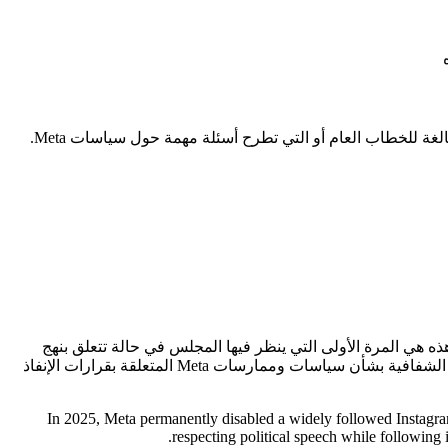
غة للخطاب العام أو التي تطرح أسئلة مهمة حول سياسات Meta.
ن المجلس. هذه هي المرة الأولى التي ينظر فيها المجلس في حالة تتعلق بنهج
Meta في تعطيل الحسابات بشكل دائم – وهو أمر يثير قلقًا عاجلاً لدى مستخدمي Meta. وهي تمثل فرصة مهمة لتزويد المستخدمين بمزيد من الشفافية بشأن سياسات وممارسات Meta المتعلقة بقرارات الإنفاذ
In 2025, Meta permanently disabled a widely followed Instagra
respecting political speech while following i