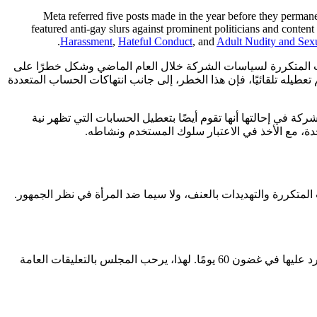
Meta referred five posts made in the year before they permane
featured anti-gay slurs against prominent politicians and content
Harassment
,
Hateful Conduct
, and
Adult Nudity and Sexu
ا من الانتهاكات المتكررة لسياسات الشركة خلال العام الماضي وشكل خطرًا على
يله تلقائيًا، فإن هذا الخطر، إلى جانب انتهاكات الحساب المتعددة
 في إحالتها أنها تقوم أيضًا بتعطيل الحسابات التي تظهر نية
لمتكررة والتهديدات بالعنف، ولا سيما ضد المرأة في نظر الجمهور.
يمكن للمجلس إصدار توصيات للسياسة لشركة Meta، وهذا في إطار قراراته. في حين أن تلك التوصيات غير ملزمة، يجب على شركة Meta الرد عليها في غضون 60 يومًا. لهذا، يرحب المجلس بالتعليقات العامة