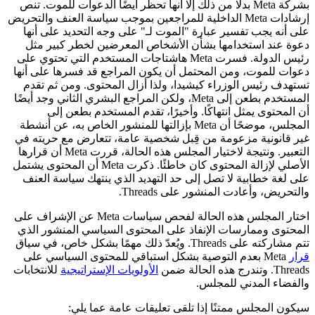
بشركة Meta بدلًا من ذلك إلا أنها تحظر أيضًا الدعوات للموت. تنص
إرشادات Meta الداخلية للمراجعين بموجب سياسة العنف والتحريض
على أنه يجب تفسير عبارة "الموت لـ" على وجه التحديد على أنها
دعوة عند استخدامها بشأن الأشخاص المعرضين لخطر كبير مثل
رئيس الدولة. فسرت Meta هاشتاجات المستخدم التي تحتوي على
دعوات للموت، ومن المحتمل أن يكون المراجع قد فسرها على أنها
تستهدف رئيس الوزراء كيشيدا، ولذا أزال المحتوى. ومن ثم تقدم
المستخدم بطعن إلى Meta، ولكن المراجع البشري الثاني وجد أيضًا
أن المحتوى يمثل انتهاكًا. وأخيرًا، تقدم المستخدم بطعن إلى
المجلس، موضحًا أن Meta بإزالتها للمنشور الخاص به، عن أنشطة
غير قانونية مزعومة من قِبل شخصية عامة، تتعارض مع حريته في
التعبير. ونتيجة لاختيار المجلس هذه الحالة، قررت Meta أن قرارها
الأصلي لإزالة المحتوى كان خاطئًا. ذكرت Meta أن المحتوى يشتمل
على لغة خطابية لا تصل إلى حد التهديد الذي ينتهك سياسة العنف
والتحريض، وأعادت المنشور على Threads.
اختار المجلس هذه الحالة لفحص سياسات Meta عن الإشراف على
المحتوى وممارسات الإنفاذ على المحتوى السياسي المنشور الذي
تتم مشاركته على Threads. ويُعدّ ذلك مهمًا بشكل خاص، في سياق
قرار
Meta بعدم التوصية بشكل استباقي للمحتوى السياسي على
Threads. وتندرج هذه الحالة ضمن
الأولويات الإستراتيجية
للانتخابات
والفضاء المدني للمجلس.
سيكون المجلس ممتنًا إذا تلقى تعليقات عامة عما يلي: