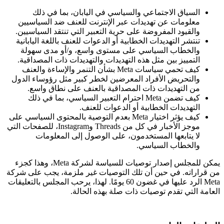
السياق الاجتماعي والسياسي في اليابان، بما في ذلك
معلومات عن تهديدات عبر الإنترنت للعنف ضد السياسيين
والقيود المفروضة على حرية التعبير التي تنتقد السياسيين.
تنتشر التهديدات الخطابية أو الدعوات للعنف باللغة اليابانية
والخطاب السياسي على مستوى واسع، و/أو مدى سهولة
التمييز بين مثل هذه التهديدات والتهديدات ذات المصداقية.
كيف تحمي سياسات Meta بشأن التنمر والإساءة والعنف
والتحريض الأفراد المعرضين لخطر كبير مثل رؤوساء الدول
من التهديدات ذات المصداقية بالعنف على نطاق واسع.
كيف تضمن Meta احترام التعبير السياسي، بما في ذلك
التهديدات الخطابية أو الدعوات للعنف.
كيف يؤثر اختيار Meta بعدم التوصية بالمحتوى السياسي على
موجز الأخبار في كل من Threads وInstagram، للصفحات التي
لا يتابعها المستخدمون، على الوصول إلى المعلومات
والخطاب السياسي.
يمكن للمجلس إصدار توصيات للسياسة لشركة Meta، وهذا كجزء
من قراراته. في حين أن تلك التوصيات غير ملزمة، يجب على شركة
Meta الرد عليها في غضون 60 يومًا. لهذا، يرحب المجلس بالتعليقات
العامة التي تقدم توصيات ذات صلة بهذه الحالة.