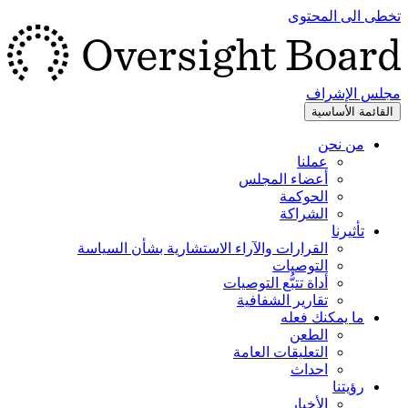
تخطى الى المحتوى
مجلس الإشراف
القائمة الأساسية
من نحن
عملنا
أعضاء المجلس
الحوكمة
الشراكة
تأثيرنا
القرارات والآراء الاستشارية بشأن السياسة
التوصيات
أداة تتبُّع التوصيات
تقارير الشفافية
ما يمكنك فعله
الطعن
التعليقات العامة
احداث
رؤيتنا
الأخبار