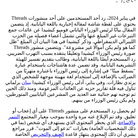
ださい。
في يناير 2024، رد أحد المستخدمين على أحد منشورات Threads
يحتوي على لقطة شاشة لمقالة إخبارية باللغة اليابانية. إذ يتضمن
المقال بيانًا لرئيس الوزراء الياباني فوميو كيشيدا عن عائدات جمع
التبرعات غير المبلغ عنها والتي تشمل أعضاء فصيله من الحزب
الليبرالي الديمقراطي. وذكر كيشيدا في هذا البيان أن المبلغ "ظل
كما هو ولم يكن أموالًا غير مشروعة". ويتضمن منشور Threads
صورة رئيس الوزراء كيشيدا وتعليقًا ينتقده بسبب التهرب الضريبي.
رد المستخدم أيضًا باللغة اليابانية، وطالب بتقديم تفسير للهيئة
التشريعية اليابانية. وقد تضمن عدة هاشتاجات باستخدام عبارة
"يسقط ميتًا" في إشارة إلى رئيس الوزراء باعتباره متهربًا من
الضرائب بالإضافة إلى استخدام لغة مهينة موجهة للشخص الذي
يرتدي نظارات. وفي يناير، أدلى رئيس الوزراء كيشيدا
ببيان
برلماني
تناول فيه قلة تقارير حزبه عن العائدات المزعومة. ومنذ ذلك الحين
تم توجيه تهم جنائية ضد العديد من المشرعين اليابانيين المتورطين،
ولم يكن رئيس الوزراء من بينهم.
لم يحصل رد المستخدم على منشور Threads على أي إعجاب أو
تعليق. وقد تم الإبلاغ عنه مرة واحدة بموجب معيار المجتمع
التنمر
والإساءة
، الذي يحظر المحتوى الذي يستهدف أي شخص (بما في
ذلك الشخصيات العامة) بعبارات "تدعو إلى الموت". قرر مراجع
بشري أن ذلك المحتوى ينتهك قاعدة
العنف والتحريض
الخاصة