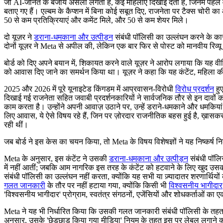
जो AI-जनित के बजाय असली लगती है, कई महिलाएं दिखाई देती हैं, जिनमें पहले वी
बताए गए हैं। एल्बम के कैप्शन में बिना कोई सबूत दिए, राजनेता पर टैक्स चोरी
50 से कम प्रतिक्रियाएं और कमेंट मिले, और 50 से कम शेयर मिले।
दो यूज़र ने
डराना-धमकाना और उत्पीड़न
संबंधी पॉलिसी का उल्लंघन करने के का
दोनों यूज़र ने Meta से अपील की, लेकिन एक बार फिर से पोस्ट को मानवीय रिव्य
बोर्ड को दिए अपने बयान में, शिकायत करने वाले यूज़र ने आरोप लगाया कि यह वीड
को आवास दिए जाने का समर्थन किया था। यूज़र ने कहा कि यह कंटेंट, महिला क
2025 और 2026 में पूरे यूनाइटेड किंगडम में आप्रवासन-विरोधी
विरोध प्रदर्शन
हुए
दिखाई गई राजनेता सहित जवाबी प्रदर्शनकारियों ने सार्वजनिक तौर से इन दावों क
काम करता है। उन्होंने अपनी आवाज़ उठाने पर, उन्हें डराने-धमकाने और धमक
लिए आवास, ये ऐसे विषय रहे हैं, जिन पर ज़ोरदार राजनीतिक बहस हुई है, ख़ासकर चुना
रही थीं।
जब बोर्ड ने इस केस का चयन किया, तो Meta के विषय विशेषज्ञों ने यह निष्कर्ष 
Meta के अनुसार, इस कंटेंट ने उसकी
डराना-धमकाना और उत्पीड़न
संबंधी पॉलिस
में नहीं आतीं; जबकि आम नागरिक इस तरह के कंटेंट को हटवाने के लिए खुद उसक
संबंधी पॉलिसी का उल्लंघन नहीं करता, क्योंकि यह सभी या ज़्यादातर शरणार्थियों
गलत जानकारी
के तौर पर नहीं हटाया गया, क्योंकि किसी भी
विश्वसनीय भागीदार
'विश्वसनीय भागीदार' प्रोग्राम, स्वतंत्र संगठनों, एजेंसियों और शोधकर्ताओं का ए
Meta ने यह भी निर्धारित किया कि उसकी गलत जानकारी संबंधी पॉलिसी के तहत, इ
अनुसार, उसके 'छेड़छाड़ किया गया मीडिया' नियम के तहत इस पर लेबल लगाने की ज