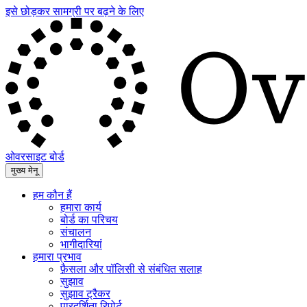
इसे छोड़कर सामग्री पर बढ़ने के लिए
ओवरसाइट बोर्ड
मुख्य मेनू
हम कौन हैं
हमारा कार्य
बोर्ड का परिचय
संचालन
भागीदारियां
हमारा प्रभाव
फ़ैसला और पॉलिसी से संबंधित सलाह
सुझाव
सुझाव ट्रैकर
पारदर्शिता रिपोर्ट