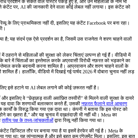
ोध प्रदर्शन के संकेत वाले पोस्टर पकड़े हुए हैं, और उन महिलाओं के नाम भी
ने कंटेंट पर, AI की जानकारी देने वाला कोई लेबल नहीं लगाया। इस कंटेंट को
िव्यू के लिए प्राथमिकता नहीं दी, इसलिए यह कंटेंट Facebook पर बना रहा।
 की।
है; यह संदर्भ एक ऐसे प्रदर्शन का है, जिसमें उस राजनेता ने शरण चाहने वालों
में ठहराने से महिलाओं की सुरक्षा को लेकर चिंताएं उत्पन्न हो गई हैं। वीडियो में
 के बारे में चिंताओं का इस्तेमाल करके अप्रवासी विरोधी नफ़रत को भड़काने का
 इस्तेमाल करके बदनामी करना शामिल है। आप्रवासन और शरण चाहने वालों के
शामिल हैं। हालाँकि, वीडियो में दिखाई गई पार्षद 2026 में दोबारा चुनाव नहीं लड़
 इसलिए इसे हटाने या AI लेबल लगाने की कोई ज़रूरत नहीं है।
और इसलिए वे “छेड़छाड़ वाली अवांछित तस्वीरों” से मिलने वाली सुरक्षा के दायरे
 यह दावा कि शरणार्थी बलात्कार करते हैं, उसकी
नफ़रत फैलाने वाले आचरण
 कार्यों के विरुद्ध किया गया एक दावा था। कंपनी ने बताया कि इस पोस्ट को
ोने का ख़तरा है,” और यह चुनाव में दख़लंदाज़ी भी नहीं थी। Meta का
को
तृतीय पक्ष के तथ्य-जांचकर्ताओं
द्वारा रिव्यू नहीं किया गया था।
ंटेंट डिजिटल तौर पर बनाया गया है या इसमें हेरफेर की गई है। Meta के
ा गया था; यह व्यंग्यात्मक है और इसे बहुत कम एंगेजमेंट मिला। इसलिए, इस बात