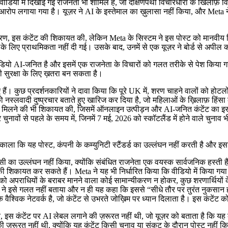
डियो में दिखाई गई राजनेता भी शामिल हैं, जो दक्षिणपंथी विचारधारा के खिलाफ़ विर
 का आरोप लगाया गया है। यूज़र ने AI के इस्तेमाल का ख़ुलासा नहीं किया, और Meta 
रण, इस कंटेंट की शिकायत की, लेकिन Meta के सिस्टम ने इस पोस्ट को मानवीय र
ू के लिए प्राथमिकता नहीं दी गई। उसके बाद, उनमें से एक यूज़र ने बोर्ड से अपील
ियो AI-जनित है और इसमें एक राजनेता के विचारों को गलत तरीके से पेश किया गया 
ी सुरक्षा के लिए ख़तरा बन सकता है।
 हैं। कुछ प्रदर्शनकारियों ने दावा किया कि पूरे UK में, शरण चाहने वालों को होटलों 
ो नस्लवादी दुष्प्रचार बताते हुए खारिज कर दिया है, जो महिलाओं के ख़िलाफ़ हिंसा
ियां मिलने की भी शिकायत की, जिसमें ऑनलाइन उत्पीड़न और AI-जनित कंटेंट का
वों से पहले के समय में, जिनमें 7 मई, 2026 को स्कॉटलैंड में होने वाले चुनाव भी 
निकाला कि यह पोस्ट, कंपनी के कम्युनिटी स्टैंडर्ड का उल्लंघन नहीं करती है और
ी का उल्लंघन नहीं किया, क्योंकि संबंधित राजनेता एक वयस्क सार्वजनिक हस्ती हैं 
ी शिकायत कर सकते हैं। Meta ने यह भी निर्धारित किया कि वीडियो में किया गया
 को अपराधियों के बराबर मानने वाला कोई सामान्यीकरण न होकर, कुछ शरणार्थियों के
ने इसे गलत नहीं बताया और न ही यह कहा कि इससे “सीधे तौर पर तुरंत नुकसान ह
क वैश्विक नेटवर्क है, जो कंटेंट से उभरते जोख़िम पर ध्यान दिलाता है। इस कंटेंट 
स कंटेंट पर AI लेबल लगाने की ज़रूरत नहीं थी, जो यूज़र को बताता है कि यह क
़रूरत नहीं थी, क्योंकि यह कंटेंट किसी चुनाव या संकट के दौरान पोस्ट नहीं किय