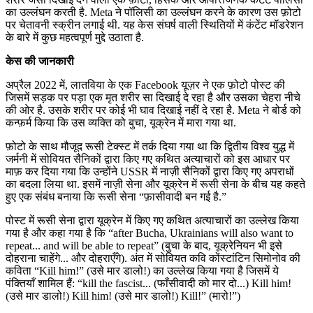
का उल्लंघन करती है. Meta ने पॉलिसी का उल्लंघन करने के कारण उस फ़ोटो
पर चेतावनी स्क्रीन लगाई थी. यह केस संघर्ष वाली स्थितियों में कंटेंट मॉडरेशन
के बारे में कुछ महत्वपूर्ण मुद्दे उठाता है.
केस की जानकारी
अप्रैल 2022 में, लातविया के एक Facebook यूज़र ने एक फ़ोटो पोस्ट की
जिसमें सड़क पर पड़ा एक मृत शरीर सा दिखाई दे रहा है और उसका चेहरा नीचे
की ओर है. उसके शरीर पर कोई भी घाव दिखाई नहीं दे रहा है. Meta ने बोर्ड को
कन्फ़र्म किया कि उस व्यक्ति को बुचा, यूक्रेन में मारा गया था.
फ़ोटो के साथ मौजूद रूसी टेक्स्ट में तर्क दिया गया था कि द्वितीय विश्व युद्ध में
जर्मनी में सोवियत सैनिकों द्वारा किए गए कथित अत्याचारों को इस आधार पर
माफ़ कर दिया गया कि उन्होंने USSR में नाज़ी सैनिकों द्वारा किए गए अपराधों
का बदला लिया था. इसमें नाज़ी सेना और यूक्रेन में रूसी सेना के बीच यह कहते
हुए एक संबंध बनाया कि रूसी सेना “फ़ासीवादी बन गई है.”
पोस्ट में रूसी सेना द्वारा यूक्रेन में किए गए कथित अत्याचारों का उल्लेख किया
गया है और कहा गया है कि “after Bucha, Ukrainians will also want to
repeat... and will be able to repeat” (बुचा के बाद, यूक्रेनियन भी इसे
दोहराना चाहेंगे... और दोहराएँगे). अंत में सोवियत कवि कोंस्टांटिन सिमोनोव की
कविता “Kill him!” (उसे मार डालो!) का उल्लेख किया गया है जिसमें ये
पंक्तियाँ शामिल हैं: “kill the fascist... (फाँसीवादी को मार दो...) Kill him!
(उसे मार डालो!) Kill him! (उसे मार डालो!) Kill!” (मारो!”)