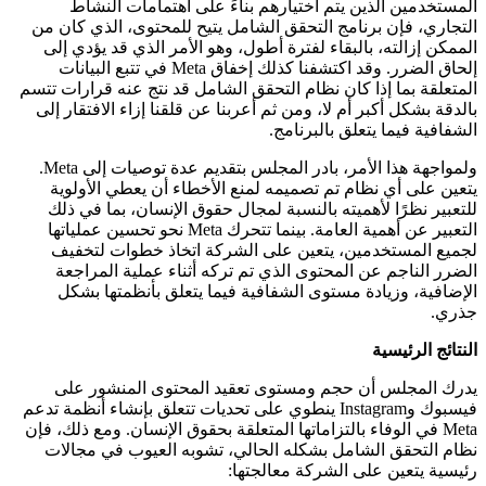
المستخدمين الذين يتم اختيارهم بناءً على اهتمامات النشاط
التجاري، فإن برنامج التحقق الشامل يتيح للمحتوى، الذي كان من
الممكن إزالته، بالبقاء لفترة أطول، وهو الأمر الذي قد يؤدي إلى
إلحاق الضرر. وقد اكتشفنا كذلك إخفاق Meta في تتبع البيانات
المتعلقة بما إذا كان نظام التحقق الشامل قد نتج عنه قرارات تتسم
بالدقة بشكل أكبر أم لا، ومن ثم أعربنا عن قلقنا إزاء الافتقار إلى
الشفافية فيما يتعلق بالبرنامج.
ولمواجهة هذا الأمر، بادر المجلس بتقديم عدة توصيات إلى Meta.
يتعين على أي نظام تم تصميمه لمنع الأخطاء أن يعطي الأولوية
للتعبير نظرًا لأهميته بالنسبة لمجال حقوق الإنسان، بما في ذلك
التعبير عن أهمية العامة. بينما تتحرك Meta نحو تحسين عملياتها
لجميع المستخدمين، يتعين على الشركة اتخاذ خطوات لتخفيف
الضرر الناجم عن المحتوى الذي تم تركه أثناء عملية المراجعة
الإضافية، وزيادة مستوى الشفافية فيما يتعلق بأنظمتها بشكل
جذري.
النتائج الرئيسية
يدرك المجلس أن حجم ومستوى تعقيد المحتوى المنشور على
فيسبوك وInstagram ينطوي على تحديات تتعلق بإنشاء أنظمة تدعم
Meta في الوفاء بالتزاماتها المتعلقة بحقوق الإنسان. ومع ذلك، فإن
نظام التحقق الشامل بشكله الحالي، تشوبه العيوب في مجالات
رئيسية يتعين على الشركة معالجتها: