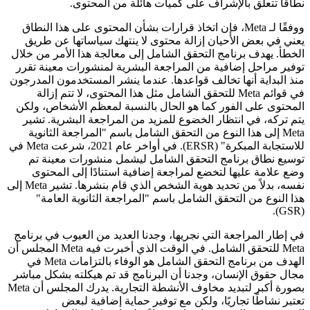
نطاقًا تتعلق بالإشراف على كميات هائلة من المحتوى.
ووفقًا لـ Meta، فإن اتخاذ قرارات بشأن المحتوى على هذا النطاق
يعني في بعض الأحيان إزالة محتوى لا ينتهك سياساتها عن طريق
الخطأ. يهدف برنامج التحقق الشامل إلى معالجة هذا الأمر من خلال
توفير مراحل إضافية من المراجعة البشرية لمنشورات معينة تقرر
منذ البداية أنها تخالف قواعدها. عندما ينشر المستخدمون المدرجون
في قوائم Meta للتحقق الشامل مثل هذا المحتوى، لا تتم إزالة
المحتوى على الفور كما هو الحال بالنسبة لمعظم الأشخاص، ولكن
يتم تركه، في انتظار الخضوع للمزيد من المراجعة البشرية. تشير
Meta إلى هذا النوع من التحقق الشامل باسم "المراجعة الثانوية
للاستجابة المبكرة" (ERSR). في أواخر عام 2021، شرعت Meta في
توسيع نطاق برنامج التحقق الشامل ليشمل منشورات معينة تم
وضع علامة عليها لتخضع لمراجعة إضافية استنادًا إلى المحتوى
نفسه، بدلاً من تحديد هوية الشخص الذي قام بنشرها. تشير Meta إلى
هذا النوع من التحقق الشامل باسم "المراجعة الثانوية العامة"
(GSR).
في إطار المراجعة التي نجريها، وجدنا العديد من العيوب في برنامج
Meta للتحقق الشامل. في الوقت الذي أخبرت فيه Meta المجلس أن
الهدف من برنامج التحقق الشامل هو الوفاء بالتزامات Meta في
مجال حقوق الإنسان، وجدنا أن البرنامج قد تم هيكلته بشكل مباشر
بصورة أكبر لتبديد مخاوف الأنشطة التجارية. يدرك المجلس أن Meta
تعتبر نشاطًا تجاريًا، ولكن مع توفير حماية إضافية لبعض