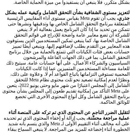
بشكل متكرر، فلا ينبغي أن يستفيدوا من ميزة الحماية الخاصة.
لتعزيز مستوى الشفافية بشأن التحقق الشامل وكيفية عمله بشكل
جذري،
يجب أن تقوم Meta بقياس مستوى أداء المقاييس الرئيسية
المتعلقة ببرنامج التحقق الشامل الخاص بها وتدقيقها ونشرها حتى
تتمكن من تحديد ما إذا كان البرنامج يعمل بفعالية أم لا. ينبغي
للشركة أن تضع معايير عامة واضحة للإدراج في قوائم التحقق
الشامل الخاصة بها، كما ينبغي تمكين المستخدمين الذين يستوفون
هذه المعايير من التقدم بطلب لإضافتهم إليها. وينبغي أيضًا تمييز
حسابات بعض فئات الكيانات التي تتمتع بالحماية من خلال برنامج
التحقق الشامل، بما في ذلك الجهات الفاعلة والمرشحون
السياسيون والشركاء الأعمال، على أنها حسابات عامة. سيتيح ذلك
للعامة مساءلة المستخدمين المتميزين عما إذا كانت الكيانات
المحمية تستوفي التزاماتها باتباع القواعد أم لا. وعلاوة على ذلك،
ونظرًا لعدم إمكانية تصعيد نحو ثلث محتوى نظام Meta للتحقق
الشامل إلى المجلس اعتبارًا من شهر مايو وحتى يونيو 2022، يتعين
على Meta التأكد من إمكانية تقديم طعون إلى المجلس بشأن محتوى
برنامج التحقق الشامل وكل أنواع المحتوى الأخرى التي تخضع
للوثائق الحاكمة.
لتقليل الضرر الناجم عن المحتوى الذي تم تركه على المنصة أثناء
عملية مراجعة محسَّنة،
يجب إزالة أو إخفاء المحتوى الذي تم تحديده
على أنه مخالف أثناء التقييم الأولى لـ Meta والذي يتسم بأنه شديد
الخطورة أثناء إخضاعه للمزيد من المراجعة. لا ينبغي السماح ببقاء