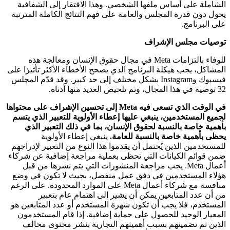
الشاملة على أساس ملفها الشخصي. وهذا الافتقار إلى الشفافية
يحول دون قدرة المجلس والعامة على فهم النتائج الكاملة المترتبة
على البرنامج.
توصيات مجلس الإشراف
للوفاء بالتزامات Meta في مجال حقوق الإنسان ومعالجة هذه
المشاكل، يجب هيكلة البرنامج الذي يصحح الأخطاء الأكثر تأثيرًا على
فيسبوك وInstagram بشكل مختلف إلى حد كبير. وقد قدّم المجلس
32 توصية في هذا المجال، وتم تلخيص العديد منها أدناه.
في الوقت الذي تسعى فيه Meta إلى تحسين الإشراف على محتواها
لجميع المستخدمين، ينبغي عليها إعطاء الأولوية للتعبير الذي يتسم
بأهمية خاصة بالنسبة لحقوق الإنسان، بما في ذلك التعبير الذي
يحظى بأهمية خاصة بالنسبة للعامة.
ينبغي إعطاء الأولوية
للمستخدمين الذين يُحتمل أن يقدموا هذا النوع من التعبير لإدراجهم
ضمن قوائم الكيانات التي تحظى بعملية مراجعة إضافية عن شركاء
أعمال Meta. يجب مراجعة المنشورات التي يتم نشرها من قبل
هؤلاء المستخدمين في دفق عمل منفصل، بحيث لا تكون في وضع
منافسة مع شركاء أعمال Meta على الموارد المحدودة. على الرغم
من أن عدد المتابعين يمكن أن يشير إلى اهتمام عام بتعبير
المستخدم، فلا يجب أن تكون شهرة المستخدم أو عدد المتابعين هو
المعيار الوحيد للحصول على حماية إضافية. إذا قام المستخدمون
الذين تم تضمينهم بسبب أهميتهم التجارية بنشر محتوى مخالف