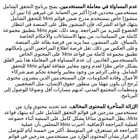
عدم المساواة في معاملة المستخدمين.
يمنح برنامج التحقق الشامل
مستخدمين محددين قدرًا أكبر من الحماية عن غيرهم. إذا تبين أن
منشورًا خاص بمستخدم مدرج ضمن قوائم Meta للتحقق الشامل
ينتهك قواعد الشركة، فإن المنشور يظل على المنصة في انتظار
الخضوع للمزيد من المراجعة. وبعد ذلك، تقوم Meta بتطبيق مجموعة
كاملة من السياسات، من بينها الاستثناءات والأحكام الخاصة
بالسياق، على المنشور، مما يزيد من فرصة بقائه على المنصة.
وعلى العكس من ذلك، تقل فرصة اطلاع المراجعين الذين بإمكانهم
تطبيق مجموعة كاملة من قواعد Meta على المحتوى الخاص
بالمستخدمين العاديين.
إن عدم المساواة في المعاملة هذا يثير القلق
بشكل خاص نظرًا لعدم وجود معايير شفافة لقوائم Meta للتحقق
الشامل. وعلى الرغم من وجود معايير واضحة تحكم ضم شركاء
الأعمال وقادة الحكومات، فإن المستخدمين الذين ينشرون محتوى
يُرجح أن يكون مهمًا من منظور حقوق الإنسان، مثل الصحفيين
ومنظمات المجتمع المدني، لديهم مسارات أقل وضوحًا للوصول إلى
البرنامج.
الإزالة المتأخرة للمحتوى المخالف.
عند تحديد محتوى وارد من
مستخدمين مدرجين في قوائم التحقق الشامل على أنه ينتهك قواعد
Meta، يظل المحتوى متاحًا بشكل كامل على المنصة أثناء خضوعه
لعملية المراجعة الإضافية. أخبرت Meta المجلس بأن عملية
المراجعة قد تستغرق، في المتوسط، أكثر من خمسة أيام للتوصل
إلى قرار بشأن المحتوى الوارد من مستخدمين مدرجين في قوائم