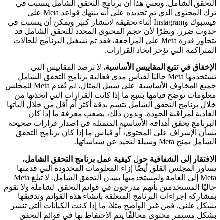
التحقق الشامل. ويعني هذا أن برنامج التحقق الشامل يتسبب في
ترك المحتوى الذي تم تحديده على أنه ينتهك قواعد Meta على
فيسبوك وInstagram أثناء تحقيقه لانتشار كبير ويمكن أن يتسبب في
حدوث ضرر. ونظرًا لأن حجم المحتوى المحدد للتحقق الشامل قد
يتجاوز قدرة Meta على المراجعة، فقد تم تشغيل البرنامج للحالات
المتراكمة التي تؤخر اتخاذ القرارات.
الإخفاق في تتبع المقاييس الأساسية.
لا ترصد المقاييس التي
تستخدمها Meta حاليًا لقياس مدى فعالية برنامج التحقق الشامل
جميع المخاوف الأساسية. على سبيل المثال، لم تُقدم Meta للمجلس
معلومات توضح قيامها بتتبع ما إذا كانت القرارات التي اتخذتها من
خلال برنامج التحقق الشامل تتسم بدقة أكثر أم أقل من خلال آلياتها
العادية لمراقبة الجودة. وبدون ذلك، يصعب معرفة ما إذا كان
البرنامج يحقق أهدافه الأساسية المتمثلة في إصدار قرارات صحيحة
بشأن الإشراف على المحتوى، أو قياس ما إذا كان برنامج التحقق
الشامل يمنح Meta وسيلة لتحيد عن سياساتها.
الافتقار إلى الشفافية حول كيفية عمل برنامج التحقق الشامل.
يساور المجلس القلق أيضًا إزاء المعلومات المحدودة التي قدمتها
Meta إلى العامة ولمستخدميها بشأن التحقق الشامل. لا تبلغ Meta
حاليًا المستخدمين بأنهم مدرجون في قوائم التحقق الشاملة ولا تقوم
بمشاركة إجراءات البرنامج المتعلقة بإنشاء هذه القوائم وتدقيقها
بشكل علني. فمن غير الواضح مثلاً، ما إذا كانت الكيانات التي تنشر
بشكل مستمر محتوى مخالفًا يتم الاحتفاظ بها في قوائم التحقق