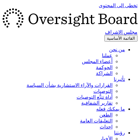
تخطى الى المحتوى
مجلس الإشراف
القائمة الأساسية
من نحن
عملنا
أعضاء المجلس
الحوكمة
الشراكة
تأثيرنا
القرارات والآراء الاستشارية بشأن السياسة
التوصيات
أداة تتبُّع التوصيات
تقارير الشفافية
ما يمكنك فعله
الطعن
التعليقات العامة
احداث
رؤيتنا
الأخبار