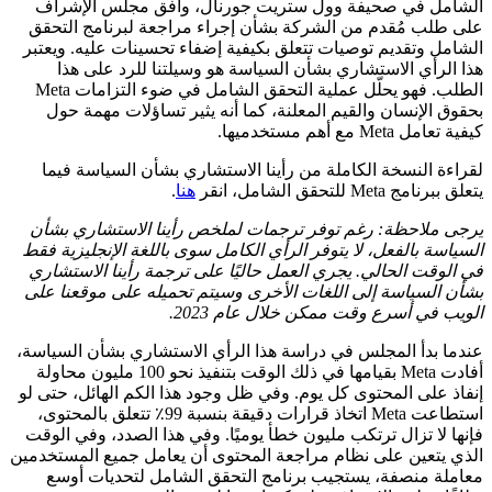
الشامل في صحيفة وول ستريت جورنال، وافق مجلس الإشراف
على طلب مُقدم من الشركة بشأن إجراء مراجعة لبرنامج التحقق
الشامل وتقديم توصيات تتعلق بكيفية إضفاء تحسينات عليه. ويعتبر
هذا الرأي الاستشاري بشأن السياسة هو وسيلتنا للرد على هذا
الطلب. فهو يحلّل عملية التحقق الشامل في ضوء التزامات Meta
بحقوق الإنسان والقيم المعلنة، كما أنه يثير تساؤلات مهمة حول
كيفية تعامل Meta مع أهم مستخدميها.
لقراءة النسخة الكاملة من رأينا الاستشاري بشأن السياسة فيما
يتعلق ببرنامج Meta للتحقق الشامل، انقر
هنا
.
يرجى ملاحظة: رغم توفر ترجمات لملخص رأينا الاستشاري بشأن
السياسة بالفعل، لا يتوفر الرأي الكامل سوى باللغة الإنجليزية فقط
في الوقت الحالي. يجري العمل حاليًا على ترجمة رأينا الاستشاري
بشأن السياسة إلى اللغات الأخرى وسيتم تحميله على موقعنا على
الويب في أسرع وقت ممكن خلال عام 2023.
عندما بدأ المجلس في دراسة هذا الرأي الاستشاري بشأن السياسة،
أفادت Meta بقيامها في ذلك الوقت بتنفيذ نحو 100 مليون محاولة
إنفاذ على المحتوى كل يوم. وفي ظل وجود هذا الكم الهائل، حتى لو
استطاعت Meta اتخاذ قرارات دقيقة بنسبة 99٪ تتعلق بالمحتوى،
فإنها لا تزال ترتكب مليون خطأ يوميًا. وفي هذا الصدد، وفي الوقت
الذي يتعين على نظام مراجعة المحتوى أن يعامل جميع المستخدمين
معاملة منصفة، يستجيب برنامج التحقق الشامل لتحديات أوسع