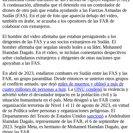
A continuación, afirmaba que el detenido era un controlador de
drones de otro país que estaba ayudando a las Fuerzas Armadas de
Sudán (FAS). En el pie de foto que aparecía debajo del video,
también en árabe, se acusaba a los opositores de las FAR de
colaborar con extranjeros.
El hombre del video afirmaba que estaban persiguiendo a los
dirigentes de las FAS y a sus socios extranjeros en Sudán. El
hombre afirmaba que seguían siendo leales a su líder, Mohamed
Hamdan Dagalo. En el video, se incluían comentarios despectivos
sobre ciudadanos extranjeros y dirigentes de otras naciones que
apoyaban a las FAS.
En abril de 2023, estallaron combates en Sudán entre las FAS y las
FAR, un grupo paramilitar. Desde entonces se unieron otros grupos
al conflicto armado, que dejó
miles de muertos y obligó a más de
cuatro millones de personas a huir
. La
ONU condenó
la violencia y
advirtió sobre el devastador impacto en la población civil y la
situación humanitaria en el país. Meta designó a las FAR como
organización terrorista de Nivel 1 el 11 de agosto de 2023, en virtud
de su Política sobre personas y organizaciones peligrosas. El
Departamento del Tesoro de Estados Unidos
sancionó
a Abdelrahim
Hamdan Dagalo, representante de las FAR, el 6 de septiembre de
2023. Según Meta, es hermano de Mohamed Hamdan Dagalo, que
dirige las FAR.