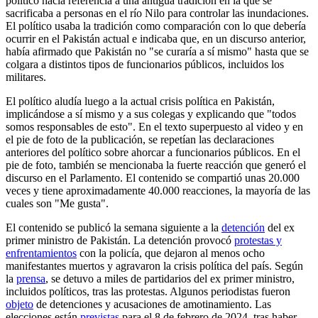
político hacía referencia a una antigua tradición en la que se
sacrificaba a personas en el río Nilo para controlar las inundaciones.
El político usaba la tradición como comparación con lo que debería
ocurrir en el Pakistán actual e indicaba que, en un discurso anterior,
había afirmado que Pakistán no "se curaría a sí mismo" hasta que se
colgara a distintos tipos de funcionarios públicos, incluidos los
militares.
El político aludía luego a la actual crisis política en Pakistán,
implicándose a sí mismo y a sus colegas y explicando que "todos
somos responsables de esto". En el texto superpuesto al video y en
el pie de foto de la publicación, se repetían las declaraciones
anteriores del político sobre ahorcar a funcionarios públicos. En el
pie de foto, también se mencionaba la fuerte reacción que generó el
discurso en el Parlamento. El contenido se compartió unas 20.000
veces y tiene aproximadamente 40.000 reacciones, la mayoría de las
cuales son "Me gusta".
El contenido se publicó la semana siguiente a la
detención
del ex
primer ministro de Pakistán. La detención provocó
protestas y
enfrentamientos
con la policía, que dejaron al menos ocho
manifestantes muertos y agravaron la crisis política del país. Según
la
prensa
, se detuvo a miles de partidarios del ex primer ministro,
incluidos políticos, tras las protestas. Algunos periodistas fueron
objeto
de detenciones y acusaciones de amotinamiento. Las
elecciones están
previstas
para el 8 de febrero de 2024, tras haber