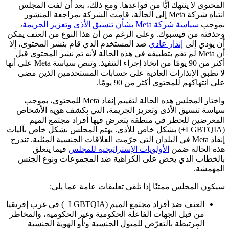
المحتوى لا ينتهك أيًّا من قواعدها. ومع ذلك، بعد أن لفت المجلس
انتباه شركة Meta إلى الحالة، قامت الشركة بمراجعة المنشور
بموجب
سياسة شركة Meta بشأن تنسيق الأذى وتعزيز الجريمة
،
وحذفته من فيسبوك. وعلى الرغم من أن هذا النوع من العنف يمكن
أن يؤدي إلى
إنذار عادي
ضد المستخدم الذي قام بنشر المحتوى، إلا
أن Meta لم تقم بتطبيقه في هذه الحالة لأنه تم نشر المحتوى قبل
أكثر من 90 يومًا من اتخاذ إجراء التنفيذ. وتنص سياسة Meta على أنها
لا تطبق الإنذارات العادية على حسابات المستخدمين الذين مضى
على انتهاكهم للمحتوى أكثر من 90 يومًا.
واختار المجلس هذه الحالة لتقييم إنفاذ Meta للمحتوى، بموجب
سياسة تنسيق الأذى وتعزيز الجريمة، التي تكشف هوية الأشخاص
المعرضين للخطر في منطقة يتعرض فيها أفراد مجتمع الميم
(LGBTQIA+) بشكل خاص للأذى. يهتم المجلس بشكل خاص بآليات
إنفاذ Meta في البلدان التي جرّمت العلاقات الجنسية المثلية. تندرج
هذه الحالة ضمن
الأولويات الإستراتيجية للمجلس
فيما يتعلق
بالخطاب الذي يحض على الكراهية ضد المجموعات ونوع الجنس
المهمشة.
سيكون المجلس ممتنًا إذا تلقى تعليقات عامة عما يلي:
العنف ضد أفراد مجتمع الميم (LGBTQIA+) في غرب إفريقيا
من قبل الجهات الفاعلة الحكومية وغير الحكومية، والمخاطر
المرتبطة بالتعرّض للميول الجنسية و/أو الهوية الجنسية