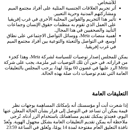
للأشخاص.
أثر تجريم العلاقات الجنسية المثلية على أفراد مجتمع الميم
ومشاركتهم المدنية وحرية التعبير.
تأثير هذا التجريم والقوانين المحلية الأخرى في غرب إفريقيا
على العمل الذي تقوم به منظمات حقوق الإنسان وجماعات
التأييد والصحفيين في هذا المجال.
أهمية منصات Meta، ووسائل التواصل الاجتماعي على نطاق
أوسع، في التواصل والتعبئة والتوعية بين أفراد مجتمع الميم
في غرب إفريقيا.
يمكن للمجلس إصدار توصيات للسياسة لشركة Meta، وهذا كجزء
من قراراته. في حين أن تلك التوصيات غير ملزمة، يجب على شركة
Meta الرد عليها في غضون 60 يومًا. لهذا، يرحب المجلس بالتعليقات
العامة التي تقدم توصيات ذات صلة بهذه الحالة.
التعليقات العامة
إذا شعرت أنت أو مؤسستك أنه بإمكانك المساهمة بوجهات نظر
قيمة يمكن أن تساعد في التوصل إلى قرار بشأن الحالة المعلن عنها
اليوم، فعندئذٍ يمكنك تقديم مساهماتك باستخدام الزر أدناه. تُرجى
ملاحظة أنه يمكن تقديم التعليقات العامة بشكل مجهول الهوية. وتُعدّ
نافذة التعليق العام مفتوحة لمدة 14 يومًا، وتُغلق في الساعة 23:59