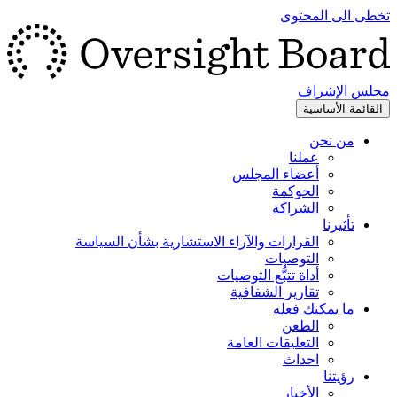
تخطى الى المحتوى
مجلس الإشراف
القائمة الأساسية
من نحن
عملنا
أعضاء المجلس
الحوكمة
الشراكة
تأثيرنا
القرارات والآراء الاستشارية بشأن السياسة
التوصيات
أداة تتبُّع التوصيات
تقارير الشفافية
ما يمكنك فعله
الطعن
التعليقات العامة
احداث
رؤيتنا
الأخبار