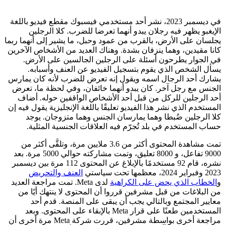
في ديسمبر 2023، نشر أحد مستخدمي فيسبوك مقطع فيديو باللغة
الإيغبو يظهر فيه رجلان يبدو أنهما تعرضا للضرب. كلا الرجلين
يجلسان على الأرض، بالقرب من عمود وحبل، ما يشير إلى أنهما ربما
كانا مقيدين، وهما ينزفان بشدة. وهناك العديد من الأشخاص الآخرين
في الجوار يطرحون أسئلة على الرجلين الجالسين على الأرض.
يسأل الشخص الذي يقوم بتسجيل الفيديو عن العنف وأسبابه.
يشارك أحد الرجال اسمه ويقول إنه تعرض للضرب لأنه كان يمارس
الجنس مع رجل آخر. كان يبدو أنهما خائفان، وفي لحظة ما، تعرض
أحد الرجلين للركل من قبل أحد الأشخاص الواقفين حوله. أضاف
المستخدم الذي نشر هذا الفيديو تعليقًا باللغة الإنجليزية يقول فيه إن
كلا الرجلين ضُبطا وهما يمارسان الجنس وهما متزوجان. يوجد
حساب المستخدم في بلد تُجرّم فيه العلاقات الجنسية المثلية.
تمت مشاهدة المحتوى أكثر من 3.6 ملايين مرة، وتلقَّى أكثر من
9000 تفاعل، و 8000 تعليق، وتمت مشاركته حوالي 5000 مرة. بعد
نشره، قام 92 مستخدمًا بالإبلاغ عن المحتوى 112 مرة بين ديسمبر
2023 وفبراير 2024، معظمها تحت سياستي
العنف والتحريض
و
الخطاب الذي يحض على الكراهية
لدى Meta. تمت مراجعة العديد
من البلاغات من قبل مشرفين قرروا أن المحتوى لا ينتهك أيًا من
معايير المجتمع وبالتالي يجب أن يبقى على المنصة. قدم أحد
المستخدمين طعنًا على قرار Meta بالإبقاء على المحتوى. وبعد
مراجعة أخرى بواسطة مشرفين، قررت شركة Meta مرة أخرى أن