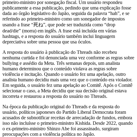
primeiro-ministro por sonegação fiscal. Um usuário respondeu
publicamente a essa publicação, pedindo que uma explicação fosse
dada ao órgão legislativo do Japão, seguida da palavra “hah”, e se
referindo ao primeiro-ministro como um sonegador de impostos
usando a frase “死ね”, que pode ser traduzida como “drop
dead/die” (morra) em inglês. A frase está incluída em várias
hashtags, e a resposta do usuário também inclui linguagem
depreciativa sobre uma pessoa que usa óculos.
A resposta do usuário à publicação do Threads não recebeu
nenhuma curtida e foi denunciada uma vez conforme as regras sobre
bullying e assédio da Meta. Três semanas depois, um analista
humano determinou que o conteúdo violava as regras sobre
violência e incitação. Quando o usuário fez uma apelação, outro
analista humano decidiu mais uma vez que o conteúdo era violador.
Em seguida, o usuário fez uma apelação ao Comitê. Após o Comitê
selecionar o caso, a Meta decidiu que sua decisão original estava
incorreta e restaurou a resposta do usuário no Threads.
Na época da publicação original do Threads e da resposta do
usuário, políticos japoneses do Partido Liberal Democrata foram
acusados ​​de subnotificar receitas de arrecadação de fundos, embora
isso não incluísse o primeiro-ministro Kishida. Desde 2022, quando
o ex-primeiro-ministro Shinzo Abe foi assassinado, surgiram
preocupações com a violência política no Japão.