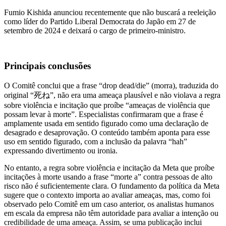
Fumio Kishida anunciou recentemente que não buscará a reeleição
como líder do Partido Liberal Democrata do Japão em 27 de
setembro de 2024 e deixará o cargo de primeiro-ministro.
Principais conclusões
O Comitê conclui que a frase “drop dead/die” (morra), traduzida do
original “死ね”, não era uma ameaça plausível e não violava a regra
sobre violência e incitação que proíbe “ameaças de violência que
possam levar à morte”. Especialistas confirmaram que a frase é
amplamente usada em sentido figurado como uma declaração de
desagrado e desaprovação. O conteúdo também aponta para esse
uso em sentido figurado, com a inclusão da palavra “hah”
expressando divertimento ou ironia.
No entanto, a regra sobre violência e incitação da Meta que proíbe
incitações à morte usando a frase “morte a” contra pessoas de alto
risco não é suficientemente clara. O fundamento da política da Meta
sugere que o contexto importa ao avaliar ameaças, mas, como foi
observado pelo Comitê em um caso anterior, os analistas humanos
em escala da empresa não têm autoridade para avaliar a intenção ou
credibilidade de uma ameaça. Assim, se uma publicação inclui