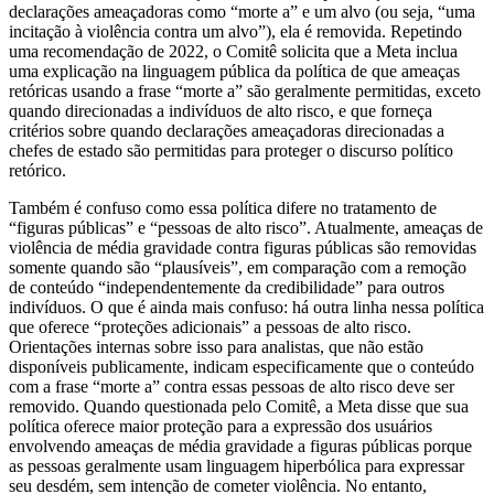
declarações ameaçadoras como “morte a” e um alvo (ou seja, “uma
incitação à violência contra um alvo”), ela é removida. Repetindo
uma recomendação de 2022, o Comitê solicita que a Meta inclua
uma explicação na linguagem pública da política de que ameaças
retóricas usando a frase “morte a” são geralmente permitidas, exceto
quando direcionadas a indivíduos de alto risco, e que forneça
critérios sobre quando declarações ameaçadoras direcionadas a
chefes de estado são permitidas para proteger o discurso político
retórico.
Também é confuso como essa política difere no tratamento de
“figuras públicas” e “pessoas de alto risco”. Atualmente, ameaças de
violência de média gravidade contra figuras públicas são removidas
somente quando são “plausíveis”, em comparação com a remoção
de conteúdo “independentemente da credibilidade” para outros
indivíduos. O que é ainda mais confuso: há outra linha nessa política
que oferece “proteções adicionais” a pessoas de alto risco.
Orientações internas sobre isso para analistas, que não estão
disponíveis publicamente, indicam especificamente que o conteúdo
com a frase “morte a” contra essas pessoas de alto risco deve ser
removido. Quando questionada pelo Comitê, a Meta disse que sua
política oferece maior proteção para a expressão dos usuários
envolvendo ameaças de média gravidade a figuras públicas porque
as pessoas geralmente usam linguagem hiperbólica para expressar
seu desdém, sem intenção de cometer violência. No entanto,