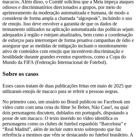
macacos. Além disso, o Comitê solicitou que a Meta impeça ataques
odiosos e discriminatórios
direcionados a
grupos, por meio do
aprimoramento da moderação automatizada e humana, de modo a
considerar de forma ampla a chamada “algospeak”, incluindo o uso
de emojis. Isso deve envolver a garantia de que os dados de
treinamento utilizados na aplicação automatizada das políticas sejam
adequados à região e estejam atualizados, bem como a coordenação
de esforços para interromper de forma proativa campanhas de ódio e
assegurar que as medidas de mitigação incluam o monitoramento
ativo de conteúdos com emojis que incentivem discriminação e
hostilidade durante grandes eventos esportivos, como a Copa do
Mundo da FIFA (Federação Internacional de Futebol).
Sobre os casos
Esses casos tratam de duas publicações feitas em maio de 2025 que
utilizaram emojis de macaco para se referir a pessoas negras.
No primeiro caso, um usuário no Brasil publicou no Facebook um
vídeo curto com uma cena do filme Se Beber, Não Case!, na qual
dois personagens discutem, dublados em português, disputando a
posse de um macaco. O texto inserido no vídeo identifica os
personagens como os clubes de futebol espanhóis “Barcelona” e
“Real Madrid”, além de incluir outro texto sobreposto que faz
referência a meninos que vêm se destacando no futebol brasileiro. A