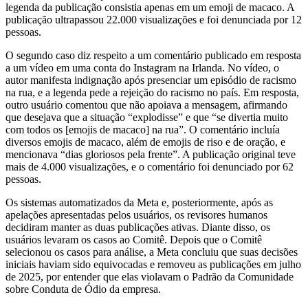
legenda da publicação consistia apenas em um emoji de macaco. A
publicação ultrapassou 22.000 visualizações e foi denunciada por 12
pessoas.
O segundo caso diz respeito a um comentário publicado em resposta
a um vídeo em uma conta do Instagram na Irlanda. No vídeo, o
autor manifesta indignação após presenciar um episódio de racismo
na rua, e a legenda pede a rejeição do racismo no país. Em resposta,
outro usuário comentou que não apoiava a mensagem, afirmando
que desejava que a situação “explodisse” e que “se divertia muito
com todos os [emojis de macaco] na rua”. O comentário incluía
diversos emojis de macaco, além de emojis de riso e de oração, e
mencionava “dias gloriosos pela frente”. A publicação original teve
mais de 4.000 visualizações, e o comentário foi denunciado por 62
pessoas.
Os sistemas automatizados da Meta e, posteriormente, após as
apelações apresentadas pelos usuários, os revisores humanos
decidiram manter as duas publicações ativas. Diante disso, os
usuários levaram os casos ao Comitê. Depois que o Comitê
selecionou os casos para análise, a Meta concluiu que suas decisões
iniciais haviam sido equivocadas e removeu as publicações em julho
de 2025, por entender que elas violavam o Padrão da Comunidade
sobre Conduta de Ódio da empresa.