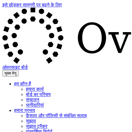
इसे छोड़कर सामग्री पर बढ़ने के लिए
ओवरसाइट बोर्ड
मुख्य मेनू
हम कौन हैं
हमारा कार्य
बोर्ड का परिचय
संचालन
भागीदारियां
हमारा प्रभाव
फ़ैसला और पॉलिसी से संबंधित सलाह
सुझाव
सुझाव ट्रैकर
पारदर्शिता रिपोर्ट