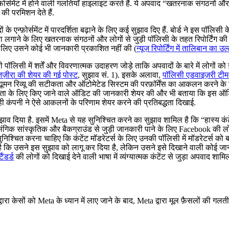
र्समेंट में होने वाली गलतियाँ हाइलाइट करते हैं. ये अपवाद “खतरनाक संगठनों और ल
ी परमिशन देते हैं.
फ़ोर्समेंट में पारदर्शिता बढ़ाने के लिए कई सुझाव दिए हैं. बोर्ड ने इस पॉलिसी के ए
 पता लगाने के लिए खतरनाक संगठनों और लोगों से जुड़ी पॉलिसी के तहत रिपोर्टिंग 
े लिए उसने कोई भी जानकारी प्रकाशित नहीं की (
न्यूज़ रिपोर्टिंग में तालिबान का उल
सी में शर्तें और विवरणात्मक उदाहरण जोड़े ताकि अपवादों के बारे में लोगों को ज़्याद
़ीरा की शेयर की गई पोस्ट
, सुझाव सं. 1). इसके अलावा,
पॉलिसी एडवाइज़री टीम
ें ह्यूमन रिव्यू की सटीकता और ऑटोमेटेड सिस्टम की परफ़ॉर्मेंस का आकलन करने 
ीकता के लिए किए जाने वाले ऑडिट की जानकारी शेयर की और भी बताया कि इस ऑडिट
 कंपनी ने ऐसे आकलनों के परिणाम शेयर करने की प्रतिबद्धता दिखाई.
ें एक सुझाव दिया है. इसमें Meta से यह सुनिश्चित करने का सुझाव शामिल है कि “हास
ै: (i) प्रासंगिक सांस्कृतिक और बैकग्राउंड से जुड़ी जानकारी पाने के लिए Faceb
निश्चित करना चाहिए कि कंटेंट मॉडरेटर्स के लिए उनकी पॉलिसी में मॉडरेटर्स को ब
 कहा है कि उसने इस सुझाव को लागू कर दिया है, लेकिन उसने इसे दिखाने वाली कोई ज
ैंडर्ड
की लोगों को दिखाई देने वाली भाषा में व्यंग्यात्मक कंटेंट से जुड़ा अपवाद 
्वारा केसों को Meta के ध्यान में लाए जाने के बाद, Meta द्वारा मूल फ़ैसलों की गलती 