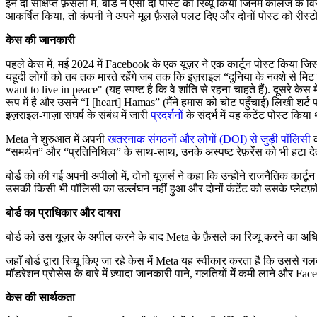
इन दो संक्षिप्त फ़ैसलों में, बोर्ड ने ऐसी दो पोस्ट का रिव्यू किया जिनमें कॉलेज के 
आकर्षित किया, तो कंपनी ने अपने मूल फ़ैसले पलट दिए और दोनों पोस्ट को रीस्ट
केस की जानकारी
पहले केस में, मई 2024 में Facebook के एक यूज़र ने एक कार्टून पोस्ट किया जिस
यहूदी लोगों को तब तक मारते रहेंगे जब तक कि इज़राइल “दुनिया के नक्शे से मिट 
want to live in peace" (यह स्पष्ट है कि वे शांति से रहना चाहते हैं). दूसरे क
रूप में है और उसने “I [heart] Hamas” (मैंने हमास को चोट पहुँचाई) लिखी शर्ट पह
इज़राइल-गाज़ा संघर्ष के संबंध में जारी
प्रदर्शनों
के संदर्भ में यह कंटेंट पोस्ट किया 
Meta ने शुरुआत में अपनी
खतरनाक संगठनों और लोगों (DOI) से जुड़ी पॉलिसी
क
“समर्थन” और “प्रतिनिधित्व” के साथ-साथ, उनके अस्पष्ट रेफ़रेंस को भी हटा देत
बोर्ड को की गई अपनी अपीलों में, दोनों यूज़र्स ने कहा कि उन्होंने राजनैतिक कार्टू
उसकी किसी भी पॉलिसी का उल्लंघन नहीं हुआ और दोनों कंटेंट को उसके प्लेटफ़ॉर
बोर्ड का प्राधिकार और दायरा
बोर्ड को उस यूज़र के अपील करने के बाद Meta के फ़ैसले का रिव्यू करने का अधिक
जहाँ बोर्ड द्वारा रिव्यू किए जा रहे केस में Meta यह स्वीकार करता है कि उससे ग
मॉडरेशन प्रोसेस के बारे में ज़्यादा जानकारी पाने, गलतियों में कमी लाने और Fac
केस की सार्थकता