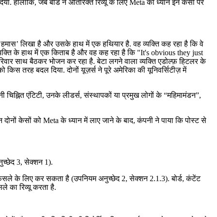
हटा दिया. हालाँकि, जब बोर्ड ने अतिरिक्त रिव्यू के लिए Meta का ध्यान इन केसों पर
र ‘हमास’ लिखा है और उसके हाथ में एक हथियार है. वह व्यक्ति कह रहा है कि वे
्यक्ति के हाथ में एक किताब है और वह कह रहा है कि "It's obvious they just
क परिवार साथ बैठकर भोजन कर रहा है. बेटा लगने वाला व्यक्ति एडोल्फ़ हिटलर के
किस तरह बदल दिया. दोनों यूज़र्स ने पूरे अमेरिका की यूनिवर्सिटीज़ में
 चिह्नित एंटिटी, उनके लीडर्स, संस्थापकों या प्रमुख लोगों के “महिमामंडन”,
इन दोनों केसों को Meta के ध्यान में लाए जाने के बाद, कंपनी ने पाया कि पोस्ट से
च्छेद 3, सेक्शन 1).
फ़ैसले के लिए कर सकता है (उपनियम अनुच्छेद 2, सेक्शन 2.1.3). बोर्ड, कंटेंट
ले का रिव्यू करता है.