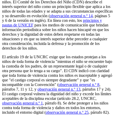
niños. El Comité de los Derechos del Niño (CDN) describe el
interés superior del niño como un principio flexible que aplica a los
niños de todas las edades y se adapta a sus circunstancias específicas
y su desarrollo en evolución (
observación general n.º 14
, páginas 5
y 6 de la versión en inglés). En línea con esto, los
principios y
pautas de UNICEF
para los medios de comunicación que brindan
información periodística sobre los niños hacen hincapié en que los
derechos y la dignidad de estos deben respetarse en todas las
situaciones y en que su interés superior debe preceder a cualquier
otra consideración, incluida la defensa y la promoción de los
derechos de los niños.
El artículo 19 de la UNCRC exige que los estados protejan a los
niños de toda forma de violencia "mientras el niño se encuentre bajo
la custodia de los padres, de un representante legal o de cualquier
otra persona que lo tenga a su cargo". El CDN indicó con claridad
que toda forma de violencia contra los niños es inaceptable y agregó
que "el castigo corporal es siempre degradante" y que "es
incompatible con la Convención" (
observación general n.º 8
,
párrafos 7, 11 y 12, y
observación general n.º 13
, párrafos 17 y 24).
El castigo corporal vulnera la dignidad del niño y excede los límites
aceptables de la disciplina escolar (artículo 28.2, UNCRC,
observación general n.º 1
, párrafo 8). Se debe proteger a los niños
contra toda forma de violencia y daños en todos los entornos,
incluido el entorno digital (
observación general n.º 25
, párrafo 82).