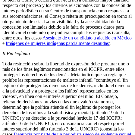
respecto del proceso y los criterios relacionados con la concesión de
interés periodístico en su Centro de transparencia como respuesta a
sus recomendaciones, el Consejo reitera su preocupación en torno al
otorgamiento de esta. La previsibilidad y la accesibilidad de la
concesión son limitadas debido a la falta de procesos claros para
identificar el contenido que pudiera cumplir los requisitos (consulta,
entre otros, los casos
Asesinato de un candidato a alcalde en México
e
Imágenes de mujeres indígenas parcialmente desnudas
).
II.
Fin legítimo
Toda restricción sobre la libertad de expresión debe procurar uno o
más de los fines legítimos mencionados en el ICCPR, entre ellos,
proteger los derechos de los demás. Meta indicó que su regla que
prohíbe las representaciones de maltrato infantil "contribuye al 'fin
legítimo' de proteger los derechos de los demás, incluido el derecho
a la privacidad y a proteger a los [niños] representados en los
videos", en línea con el interés superior del niño. El Consejo,
reiterando decisiones previas en las que evaluó esta norma,
determinó que la política atiende el fin legítimo de proteger los
derechos de los niños a la salud física y mental (artículo 19 de la
UNCRC) y su derecho a la privacidad (artículo 17 del ICCPR;
artículo 16 de la UNCRC), en consonancia con el respeto por el
interés superior del niño (artículo 3 de la UNCRC) (consulta los
casos
Denuncia por parte de un periodista sueco de violencia sexual