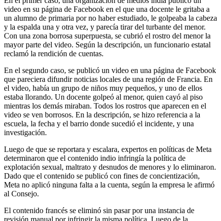
En el primer caso, una organización de medios india publicó un
video en su página de Facebook en el que una docente le gritaba a
un alumno de primaria por no haber estudiado, le golpeaba la cabeza
y la espalda una y otra vez, y parecía tirar del turbante del menor.
Con una zona borrosa superpuesta, se cubrió el rostro del menor la
mayor parte del video. Según la descripción, un funcionario estatal
reclamó la rendición de cuentas.
En el segundo caso, se publicó un video en una página de Facebook
que pareciera difundir noticias locales de una región de Francia. En
el video, había un grupo de niños muy pequeños, y uno de ellos
estaba llorando. Un docente golpeó al menor, quien cayó al piso
mientras los demás miraban. Todos los rostros que aparecen en el
video se ven borrosos. En la descripción, se hizo referencia a la
escuela, la fecha y el barrio donde sucedió el incidente, y una
investigación.
Luego de que se reportara y escalara, expertos en políticas de Meta
determinaron que el contenido indio infringía la política de
explotación sexual, maltrato y desnudos de menores y lo eliminaron.
Dado que el contenido se publicó con fines de concientización,
Meta no aplicó ninguna falta a la cuenta, según la empresa le afirmó
al Consejo.
El contenido francés se eliminó sin pasar por una instancia de
revisión manual por infringir la misma política. Luego de la