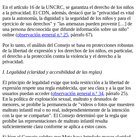
En el artículo 16 de la UNCRC, se garantiza el derecho de los niños
a la privacidad. El CDN, además, destacó que la "privacidad es vital
para la autonomía, la dignidad y la seguridad de los niños y para el
ejercicio de sus derechos" y "las amenazas pueden provenir […] de
una persona desconocida que difunde información sobre un niño"
online (
observación general n.º 25
, párrafo 67).
Por lo tanto, el análisis del Consejo se basa en protecciones robustas
de la libertad de expresión y los derechos de los niños, en particular,
el derecho a la protección contra la violencia y el derecho a la
privacidad.
I. Legalidad (claridad y accesibilidad de las reglas)
El principio de legalidad exige que toda restricción a la libertad de
expresión respete una regla establecida, que sea clara y a la que los
usuarios puedan acceder (
observación general n.º 34
, párrafo 25).
En la política de explotación sexual, maltrato y desnudos de
menores, se prohíbe la permanencia de "videos o fotos que muestren
maltrato infantil real o no real, independientemente de la intención
con la que se compartan". El Consejo determinó que la regla que
prohíbe las representaciones de maltrato infantil resulta
suficientemente clara conforme se aplica a estos casos.
Si bien el Consejo celebra que Meta haya brindado mayor claridad