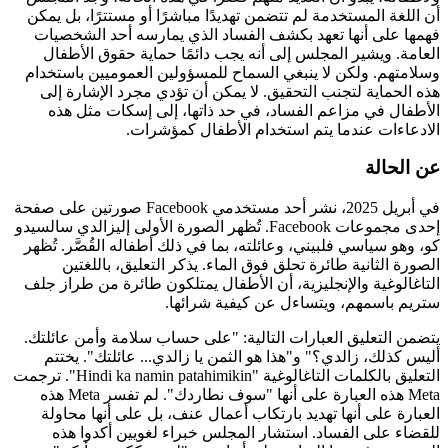
أن اللغة المستخدمة لم تتضمن تهديدًا مباشرًا أو مستترًا، بل يمكن
فهمها على أنها تعهد بكشف الفساد الذي يمارسه أحد الشخصيات
العامة. ويشير المجلس إلى أنه يجب دائمًا حماية حقوق الأطفال
وسلامتهم. ولكن لا ينبغي السماح للمسؤولين العموميين باستخدام
هذه الحماية لتجنب التحقيق. لا يمكن أن تؤدي مجرد الإشارة إلى
الأطفال في مزاعم الفساد، في حد ذاتها، إلى إسكات مثل هذه
الادعاءات عندما يتم استخدام الأطفال كمؤشرات.
عن الحالة
في أبريل 2025، نشر أحد مستخدمي Facebook صورتين على صفحة
إحدى مجموعات Facebook. تُظهر الصورة الأولى إليزالدي سالسيدو
كو، وهو سياسي فلبيني، وعائلته، بما في ذلك أطفاله القُصَّر. تُظهر
الصورة الثانية طائرة تحلق فوق الماء. يذكر التعليق، باللغتين
التاغالوغية والإنجليزية، أن الأطفال يمتلكون طائرة من طراز جلف
ستريم باسمهم، ويتساءل عن كيفية شرائها.
يتضمن التعليق العبارات التالية: "على حساب سلامة وأمن عائلتك.
أليس كذلك، زالدي؟" و"هذا هو الثمن يا زالدي... عائلتك". يختتم
التعليق بالكلمات التاغالوغية "Hindi ka namin patahimikin". ترجمت
Meta هذه العبارة على أنها "سوف نطاردك". لم تفسر Meta هذه
العبارة على أنها تهديد بارتكاب أعمال عنف، بل على أنها محاولة
للقضاء على الفساد. استشار المجلس خبراء لغويين أكدوا هذه