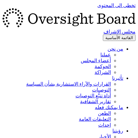
تخطى الى المحتوى
مجلس الإشراف
القائمة الأساسية
من نحن
عملنا
أعضاء المجلس
الحوكمة
الشراكة
تأثيرنا
القرارات والآراء الاستشارية بشأن السياسة
التوصيات
أداة تتبُّع التوصيات
تقارير الشفافية
ما يمكنك فعله
الطعن
التعليقات العامة
احداث
رؤيتنا
الأخبار