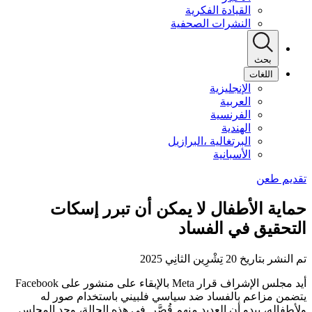
القيادة الفكرية
النشرات الصحفية
بحث
اللغات
الإنجليزية
العربية
الفرنسية
الهندية
البرتغالية ،البرازيل
الأسبانية
حماية الأطفال لا يمكن أن تبرر إسكات
التحقيق في الفساد
تم النشر بتاريخ 20 تِشْرِين الثانِي 2025
أيد مجلس الإشراف قرار Meta بالإبقاء على منشور على Facebook
يتضمن مزاعم بالفساد ضد سياسي فلبيني باستخدام صور له
ولأطفاله، يبدو أن العديد منهم قُصَّر. في هذه الحالة، وجد المجلس