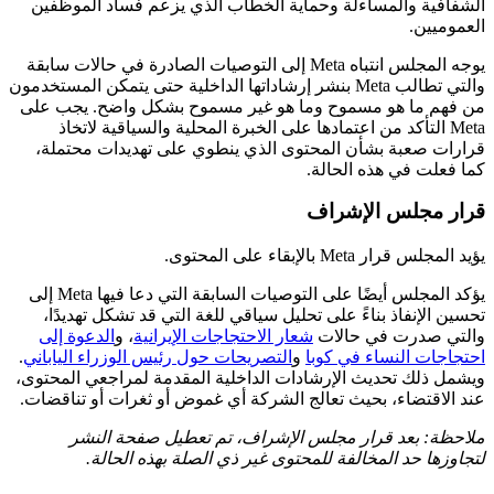
الشفافية والمساءلة وحماية الخطاب الذي يزعم فساد الموظفين
العموميين.
يوجه المجلس انتباه Meta إلى التوصيات الصادرة في حالات سابقة
والتي تطالب Meta بنشر إرشاداتها الداخلية حتى يتمكن المستخدمون
من فهم ما هو مسموح وما هو غير مسموح بشكل واضح. يجب على
Meta التأكد من اعتمادها على الخبرة المحلية والسياقية لاتخاذ
قرارات صعبة بشأن المحتوى الذي ينطوي على تهديدات محتملة،
كما فعلت في هذه الحالة.
قرار مجلس الإشراف
يؤيد المجلس قرار Meta بالإبقاء على المحتوى.
يؤكد المجلس أيضًا على التوصيات السابقة التي دعا فيها Meta إلى
تحسين الإنفاذ بناءً على تحليل سياقي للغة التي قد تشكل تهديدًا،
والتي صدرت في حالات
شعار الاحتجاجات الإيرانية
، و
الدعوة إلى
احتجاجات النساء في كوبا
و
التصريحات حول رئيس الوزراء الياباني
.
ويشمل ذلك تحديث الإرشادات الداخلية المقدمة لمراجعي المحتوى،
عند الاقتضاء، بحيث تعالج الشركة أي غموض أو ثغرات أو تناقضات.
ملاحظة: بعد قرار مجلس الإشراف، تم تعطيل صفحة النشر
لتجاوزها حد المخالفة للمحتوى غير ذي الصلة بهذه الحالة.