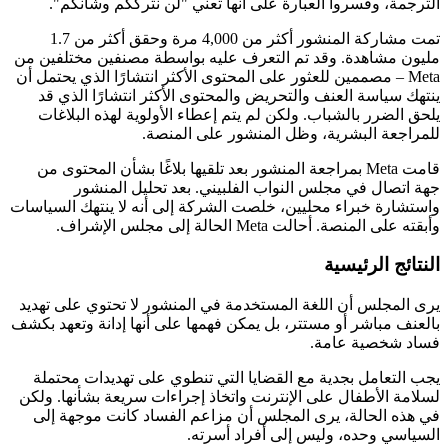
الترجمة، وفسروا العبارة على أنها تعني "لن نترككم وشأنكم".
تمت مشاركة المنشور أكثر من 4,000 مرة وحقق أكثر من 1.7
مليون مشاهدة. وقد تم التعرف عليه بواسطة مصنفين مختلفين من
Meta – مصممين للعثور على المحتوى الأكثر انتشارًا الذي يحتمل أن
ينتهك سياسة العنف والتحريض والمحتوى الأكثر انتشارًا الذي قد
يلحق الضرر بالشباب. ولكن لم يتم إعطاء الأولوية لهذه البلاغات
للمراجعة البشرية، وظل المنشور على المنصة.
قامت Meta بمراجعة المنشور بعد تلقيها بلاغًا بشأن المحتوى من
جهة اتصال في مجلس النواب الفلبيني. بعد تحليل المنشور
واستشارة خبراء محليين، خلصت الشركة إلى أنه لا ينتهك السياسات
وأبقته على المنصة. أحالت Meta الحالة إلى مجلس الإشراف.
النتائج الرئيسية
يرى المجلس أن اللغة المستخدمة في المنشور لا تحتوي على تهديد
بالعنف مباشر أو مستتر، بل يمكن فهمها على أنها إدانة وتعهد بكشف
فساد شخصية عامة.
يجب التعامل بجدية مع القضايا التي تنطوي على تهديدات محتملة
لسلامة الأطفال على الإنترنت واتخاذ إجراءات سريعة بشأنها. ولكن
في هذه الحالة، يرى المجلس أن مزاعم الفساد كانت موجهة إلى
السياسي وحده، وليس إلى أفراد أسرته.