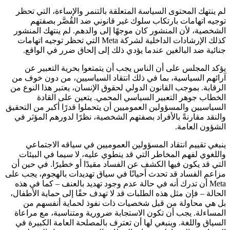
لم ينتهك المحتوى السياسة المتعلقة بالتنمر والإساءة، التي تحظر
توجيه اتهامات بارتكاب سلوك غير قانوني ضد القُصَّر بصفتهم
الشخصية، لأن المنشور كان موجهًا إلى والدهم. لم ينتهك المنشور
كذلك الإرشادات الداخلية لشركة Meta التي تحظر توجيه اتهامات
جنائية ضد البالغين عندما يؤدي ذلك إلى إلحاق ضرر في الواقع.
يؤكد المجلس على أن الناس يجب أن يتمتعوا بحرية التعبير عن
آرائهم السياسية، بما في ذلك انتقاد السياسيين، من دون خوف من
الرقابة. بموجب القانون الدولي لحقوق الإنسان، يعتبر هذا النوع من
الخطاب جوهر التعبير السياسي المحمي. يتعين على القادة
السياسيين والمسؤولين العموميين أن يتحملوا قدرًا أكبر من التحقيق
والنقد مقارنةً بالأفراد بصفتهم الشخصية، نظرًا لدورهم المؤثر في
الشؤون العامة.
ينبغي تقييم انتقاد المسؤولين العموميين في سياقه الاجتماعي
واللغوي لفهم المخاطر التي قد ينطوي عليه، لا سيما في البيئات
التي قد يكون فيها الكشف عن الفساد مقيدًا أو خطيرًا. في حين أن
مزاعم الفساد قد تحدث أحيانًا في سياق تهديدات بالهجوم، يجب على
Meta أن تدرك أنه في حالة عدم وجود تهديد بالعنف – كما في هذه
الحالة – فإن مثل هذه الطلبات قد لا تهدف حقًا إلى حماية الأطفال،
بل هي محاولة من قبل شخصيات ذات نفوذ لحماية أنفسهم من
المساءلة. يجب أن تكون الاستجابة ضرورية ومتناسبة، مع مراعاة
السياق واللغة. وينبغي لها أن تعترف بالمصلحة العامة الكبيرة في