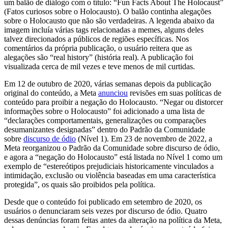
um balão de diálogo com o título: “Fun Facts About The Holocaust”
(Fatos curiosos sobre o Holocausto). O balão continha alegações
sobre o Holocausto que não são verdadeiras. A legenda abaixo da
imagem incluía várias tags relacionadas a memes, alguns deles
talvez direcionados a públicos de regiões específicas. Nos
comentários da própria publicação, o usuário reitera que as
alegações são “real history” (história real). A publicação foi
visualizada cerca de mil vezes e teve menos de mil curtidas.
Em 12 de outubro de 2020, várias semanas depois da publicação
original do conteúdo, a Meta
anunciou
revisões em suas políticas de
conteúdo para proibir a negação do Holocausto. “Negar ou distorcer
informações sobre o Holocausto” foi adicionado a uma lista de
“declarações comportamentais, generalizações ou comparações
desumanizantes designadas” dentro do Padrão da Comunidade
sobre
discurso de ódio
(Nível 1). Em 23 de novembro de 2022, a
Meta reorganizou o Padrão da Comunidade sobre discurso de ódio,
e agora a “negação do Holocausto” está listada no Nível 1 como um
exemplo de “estereótipos prejudiciais historicamente vinculados a
intimidação, exclusão ou violência baseadas em uma característica
protegida”, os quais são proibidos pela política.
Desde que o conteúdo foi publicado em setembro de 2020, os
usuários o denunciaram seis vezes por discurso de ódio. Quatro
dessas denúncias foram feitas antes da alteração na política da Meta,