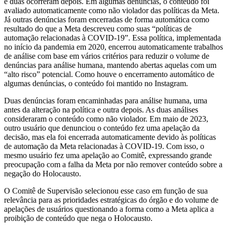
e duas ocorreram depois. Em algumas denúncias, o conteúdo foi
avaliado automaticamente como não violador das políticas da Meta.
Já outras denúncias foram encerradas de forma automática como
resultado do que a Meta descreveu como suas “políticas de
automação relacionadas à COVID-19”. Essa política, implementada
no início da pandemia em 2020, encerrou automaticamente trabalhos
de análise com base em vários critérios para reduzir o volume de
denúncias para análise humana, mantendo abertas aquelas com um
“alto risco” potencial. Como houve o encerramento automático de
algumas denúncias, o conteúdo foi mantido no Instagram.
Duas denúncias foram encaminhadas para análise humana, uma
antes da alteração na política e outra depois. As duas análises
consideraram o conteúdo como não violador. Em maio de 2023,
outro usuário que denunciou o conteúdo fez uma apelação da
decisão, mas ela foi encerrada automaticamente devido às políticas
de automação da Meta relacionadas à COVID-19. Com isso, o
mesmo usuário fez uma apelação ao Comitê, expressando grande
preocupação com a falha da Meta por não remover conteúdo sobre a
negação do Holocausto.
O Comitê de Supervisão selecionou esse caso em função de sua
relevância para as prioridades estratégicas do órgão e do volume de
apelações de usuários questionando a forma como a Meta aplica a
proibição de conteúdo que nega o Holocausto.