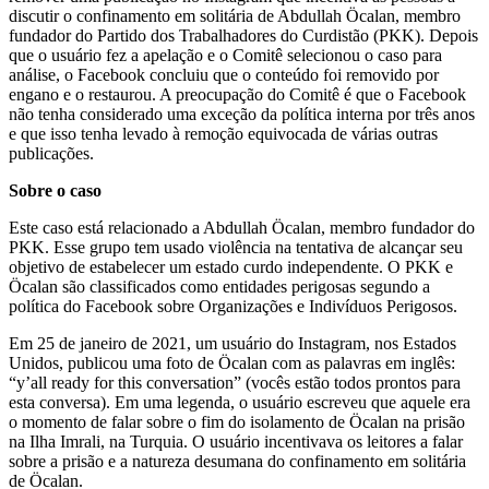
discutir o confinamento em solitária de Abdullah Öcalan, membro
fundador do Partido dos Trabalhadores do Curdistão (PKK). Depois
que o usuário fez a apelação e o Comitê selecionou o caso para
análise, o Facebook concluiu que o conteúdo foi removido por
engano e o restaurou. A preocupação do Comitê é que o Facebook
não tenha considerado uma exceção da política interna por três anos
e que isso tenha levado à remoção equivocada de várias outras
publicações.
Sobre o caso
Este caso está relacionado a Abdullah Öcalan, membro fundador do
PKK. Esse grupo tem usado violência na tentativa de alcançar seu
objetivo de estabelecer um estado curdo independente. O PKK e
Öcalan são classificados como entidades perigosas segundo a
política do Facebook sobre Organizações e Indivíduos Perigosos.
Em 25 de janeiro de 2021, um usuário do Instagram, nos Estados
Unidos, publicou uma foto de Öcalan com as palavras em inglês:
“y’all ready for this conversation” (vocês estão todos prontos para
esta conversa). Em uma legenda, o usuário escreveu que aquele era
o momento de falar sobre o fim do isolamento de Öcalan na prisão
na Ilha Imrali, na Turquia. O usuário incentivava os leitores a falar
sobre a prisão e a natureza desumana do confinamento em solitária
de Öcalan.