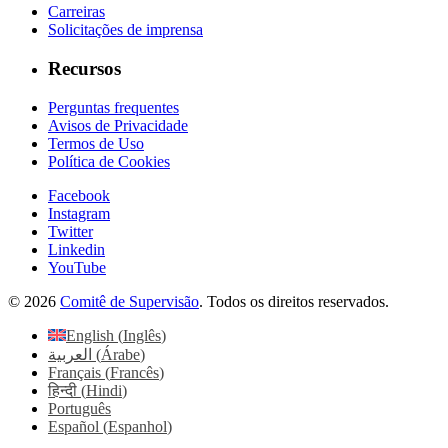
Carreiras
Solicitações de imprensa
Recursos
Perguntas frequentes
Avisos de Privacidade
Termos de Uso
Política de Cookies
Facebook
Instagram
Twitter
Linkedin
YouTube
© 2026
Comitê de Supervisão
. Todos os direitos reservados.
English
(
Inglês
)
العربية
(
Árabe
)
Français
(
Francês
)
हिन्दी
(
Hindi
)
Português
Español
(
Espanhol
)