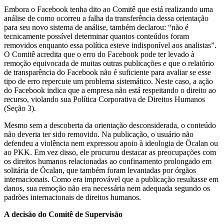
Embora o Facebook tenha dito ao Comitê que está realizando uma
análise de como ocorreu a falha da transferência dessa orientação
para seu novo sistema de análise, também declarou: “não é
tecnicamente possível determinar quantos conteúdos foram
removidos enquanto essa política esteve indisponível aos analistas”.
O Comitê acredita que o erro do Facebook pode ter levado à
remoção equivocada de muitas outras publicações e que o relatório
de transparência do Facebook não é suficiente para avaliar se esse
tipo de erro repercute um problema sistemático. Neste caso, a ação
do Facebook indica que a empresa não está respeitando o direito ao
recurso, violando sua Política Corporativa de Direitos Humanos
(Seção 3).
Mesmo sem a descoberta da orientação desconsiderada, o conteúdo
não deveria ter sido removido. Na publicação, o usuário não
defendeu a violência nem expressou apoio à ideologia de Öcalan ou
ao PKK. Em vez disso, ele procurou destacar as preocupações com
os direitos humanos relacionadas ao confinamento prolongado em
solitária de Öcalan, que também foram levantadas por órgãos
internacionais. Como era improvável que a publicação resultasse em
danos, sua remoção não era necessária nem adequada segundo os
padrões internacionais de direitos humanos.
A decisão do Comitê de Supervisão