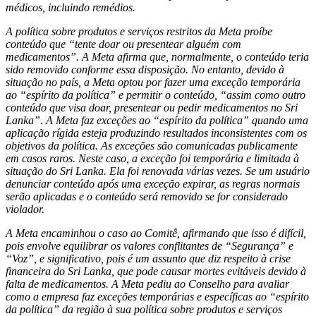
médicos, incluindo remédios.
A política sobre produtos e serviços restritos da Meta proíbe
conteúdo que “tente doar ou presentear alguém com
medicamentos”. A Meta afirma que, normalmente, o conteúdo teria
sido removido conforme essa disposição. No entanto, devido à
situação no país, a Meta optou por fazer uma exceção temporária
ao “espírito da política” e permitir o conteúdo, “assim como outro
conteúdo que visa doar, presentear ou pedir medicamentos no Sri
Lanka”. A Meta faz exceções ao “espírito da política” quando uma
aplicação rígida esteja produzindo resultados inconsistentes com os
objetivos da política. As exceções são comunicadas publicamente
em casos raros. Neste caso, a exceção foi temporária e limitada à
situação do Sri Lanka. Ela foi renovada várias vezes. Se um usuário
denunciar conteúdo após uma exceção expirar, as regras normais
serão aplicadas e o conteúdo será removido se for considerado
violador.
A Meta encaminhou o caso ao Comitê, afirmando que isso é difícil,
pois envolve equilibrar os valores conflitantes de “Segurança” e
“Voz”, e significativo, pois é um assunto que diz respeito à crise
financeira do Sri Lanka, que pode causar mortes evitáveis devido à
falta de medicamentos. A Meta pediu ao Conselho para avaliar
como a empresa faz exceções temporárias e específicas ao “espírito
da política” da região à sua política sobre produtos e serviços