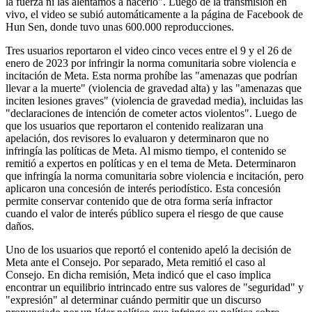
la fuerza ni las alentamos a hacerlo". Luego de la transmisión en
vivo, el video se subió automáticamente a la página de Facebook de
Hun Sen, donde tuvo unas 600.000 reproducciones.
Tres usuarios reportaron el video cinco veces entre el 9 y el 26 de
enero de 2023 por infringir la norma comunitaria sobre violencia e
incitación de Meta. Esta norma prohíbe las "amenazas que podrían
llevar a la muerte" (violencia de gravedad alta) y las "amenazas que
inciten lesiones graves" (violencia de gravedad media), incluidas las
"declaraciones de intención de cometer actos violentos". Luego de
que los usuarios que reportaron el contenido realizaran una
apelación, dos revisores lo evaluaron y determinaron que no
infringía las políticas de Meta. Al mismo tiempo, el contenido se
remitió a expertos en políticas y en el tema de Meta. Determinaron
que infringía la norma comunitaria sobre violencia e incitación, pero
aplicaron una concesión de interés periodístico. Esta concesión
permite conservar contenido que de otra forma sería infractor
cuando el valor de interés público supera el riesgo de que cause
daños.
Uno de los usuarios que reportó el contenido apeló la decisión de
Meta ante el Consejo. Por separado, Meta remitió el caso al
Consejo. En dicha remisión, Meta indicó que el caso implica
encontrar un equilibrio intrincado entre sus valores de "seguridad" y
"expresión" al determinar cuándo permitir que un discurso