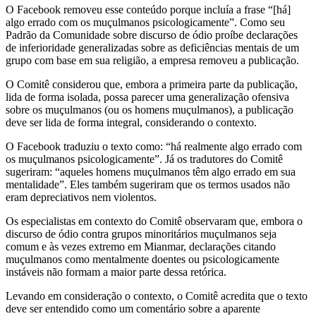
O Facebook removeu esse conteúdo porque incluía a frase “[há]
algo errado com os muçulmanos psicologicamente”. Como seu
Padrão da Comunidade sobre discurso de ódio proíbe declarações
de inferioridade generalizadas sobre as deficiências mentais de um
grupo com base em sua religião, a empresa removeu a publicação.
O Comitê considerou que, embora a primeira parte da publicação,
lida de forma isolada, possa parecer uma generalização ofensiva
sobre os muçulmanos (ou os homens muçulmanos), a publicação
deve ser lida de forma integral, considerando o contexto.
O Facebook traduziu o texto como: “há realmente algo errado com
os muçulmanos psicologicamente”. Já os tradutores do Comitê
sugeriram: “aqueles homens muçulmanos têm algo errado em sua
mentalidade”. Eles também sugeriram que os termos usados não
eram depreciativos nem violentos.
Os especialistas em contexto do Comitê observaram que, embora o
discurso de ódio contra grupos minoritários muçulmanos seja
comum e às vezes extremo em Mianmar, declarações citando
muçulmanos como mentalmente doentes ou psicologicamente
instáveis não formam a maior parte dessa retórica.
Levando em consideração o contexto, o Comitê acredita que o texto
deve ser entendido como um comentário sobre a aparente