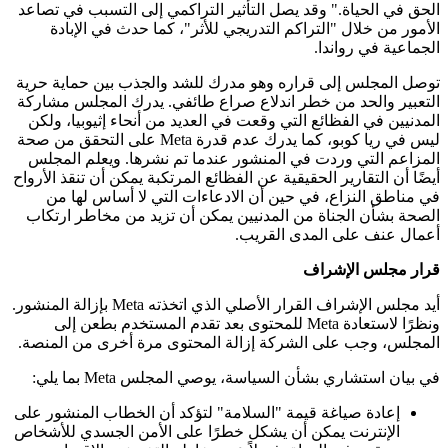
الحق في الحياة." وقد يصل التأثير التراكمي إلى التسبب في تصاعد
الأمور من خلال "التراكم التدريجي للأثر"، كما حدث في الإبادة
الجماعية في رواندا.
توصل المجلس إلى قراره وهو مدرك للشد والجذب بين حماية حرية
التعبير والحد من خطر اندلاع صراع طائفي. يدرك المجلس مشاركة
المدنيين في الفظائع التي وقعت في العديد من أنحاء إثيوبيا، ولكن
ليس في ريا كوبو، كما يدرك عدم قدرة Meta على التحقق من صحة
المزاعم التي وردت في المنشور عندما تم نشرها. ويعلم المجلس
أيضًا أن التقارير الحقيقية عن الفظائع المرتكبة يمكن أن تنقذ الأرواح
في مناطق النزاع، في حين أن الادعاءات التي لا أساس لها من
الصحة بشأن الجناة من المدنيين يمكن أن تزيد من مخاطر ارتكاب
أعمال عنف على المدى القريب.
قرار مجلس الإشراف
أيد مجلس الإشراف القرار الأصلي الذي اتخذته Meta بإزالة المنشور.
ونظرًا لاستعادة Meta للمحتوى بعد تقدم المستخدم بطعن إلى
المجلس، وجب على الشركة إزالة المحتوى مرة أخرى من المنصة.
في بيان استشاري بشأن السياسة، يوصي المجلس Meta بما يلي:
إعادة صياغة قيمة "السلامة" لتؤكد أن الخطاب المنشور على
الإنترنت يمكن أن يشكل خطرًا على الأمن الجسدي للأشخاص