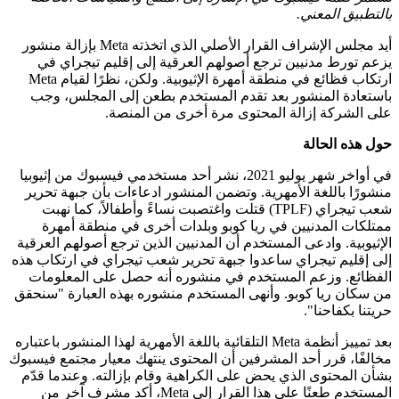
بالتطبيق المعني.
أيد مجلس الإشراف القرار الأصلي الذي اتخذته Meta بإزالة منشور
يزعم تورط مدنيين ترجع أصولهم العرقية إلى إقليم تيجراي في
ارتكاب فظائع في منطقة أمهرة الإثيوبية. ولكن، نظرًا لقيام Meta
باستعادة المنشور بعد تقدم المستخدم بطعن إلى المجلس، وجب
على الشركة إزالة المحتوى مرة أخرى من المنصة.
حول هذه الحالة
في أواخر شهر يوليو 2021، نشر أحد مستخدمي فيسبوك من إثيوبيا
منشورًا باللغة الأمهرية. وتضمن المنشور ادعاءات بأن جبهة تحرير
شعب تيجراي (TPLF) قتلت واغتصبت نساءً وأطفالاً، كما نهبت
ممتلكات المدنيين في ريا كوبو وبلدات أخرى في منطقة أمهرة
الإثيوبية. وادعى المستخدم أن المدنيين الذين ترجع أصولهم العرقية
إلى إقليم تيجراي ساعدوا جبهة تحرير شعب تيجراي في ارتكاب هذه
الفظائع. وزعم المستخدم في منشوره أنه حصل على المعلومات
من سكان ريا كوبو. وأنهى المستخدم منشوره بهذه العبارة "سنحقق
حريتنا بكفاحنا".
بعد تمييز أنظمة Meta التلقائية باللغة الأمهرية لهذا المنشور باعتباره
مخالفًا، قرر أحد المشرفين أن المحتوى ينتهك معيار مجتمع فيسبوك
بشأن المحتوى الذي يحض على الكراهية وقام بإزالته. وعندما قدّم
المستخدم طعنًا على هذا القرار إلى Meta، أكد مشرف آخر من