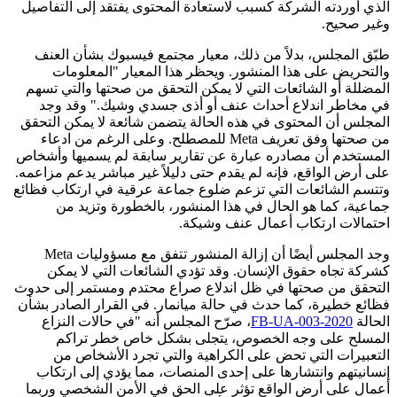
الذي أوردته الشركة كسبب لاستعادة المحتوى يفتقد إلى التفاصيل
وغير صحيح.
طبّق المجلس، بدلاً من ذلك، معيار مجتمع فيسبوك بشأن العنف
والتحريض على هذا المنشور. ويحظر هذا المعيار "المعلومات
المضللة أو الشائعات التي لا يمكن التحقق من صحتها والتي تسهم
في مخاطر اندلاع أحداث عنف أو أذى جسدي وشيك." وقد وجد
المجلس أن المحتوى في هذه الحالة يتضمن شائعة لا يمكن التحقق
من صحتها وفق تعريف Meta للمصطلح. وعلى الرغم من ادعاء
المستخدم أن مصادره عبارة عن تقارير سابقة لم يسميها وأشخاص
على أرض الواقع، فإنه لم يقدم حتى دليلاً غير مباشر يدعم مزاعمه.
وتتسم الشائعات التي تزعم ضلوع جماعة عرقية في ارتكاب فظائع
جماعية، كما هو الحال في هذا المنشور، بالخطورة وتزيد من
احتمالات ارتكاب أعمال عنف وشيكة.
وجد المجلس أيضًا أن إزالة المنشور تتفق مع مسؤوليات Meta
كشركة تجاه حقوق الإنسان. وقد تؤدي الشائعات التي لا يمكن
التحقق من صحتها في ظل اندلاع صراع محتدم ومستمر إلى حدوث
فظائع خطيرة، كما حدث في حالة ميانمار. في القرار الصادر بشأن
الحالة
2020-003-FB-UA
، صرّح المجلس أنه "في حالات النزاع
المسلح على وجه الخصوص، يتجلى بشكل خاص خطر تراكم
التعبيرات التي تحض على الكراهية والتي تجرد الأشخاص من
إنسانيتهم وانتشارها على إحدى المنصات، مما يؤدي إلى ارتكاب
أعمال على أرض الواقع تؤثر على الحق في الأمن الشخصي وربما