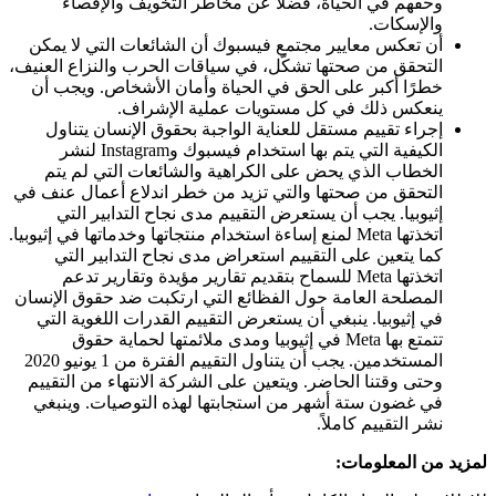
وحقهم في الحياة، فضلاً عن مخاطر التخويف والإقصاء
والإسكات.
أن تعكس معايير مجتمع فيسبوك أن الشائعات التي لا يمكن
التحقق من صحتها تشكّل، في سياقات الحرب والنزاع العنيف،
خطرًا أكبر على الحق في الحياة وأمان الأشخاص. ويجب أن
ينعكس ذلك في كل مستويات عملية الإشراف.
إجراء تقييم مستقل للعناية الواجبة بحقوق الإنسان يتناول
الكيفية التي يتم بها استخدام فيسبوك وInstagram لنشر
الخطاب الذي يحض على الكراهية والشائعات التي لم يتم
التحقق من صحتها والتي تزيد من خطر اندلاع أعمال عنف في
إثيوبيا. يجب أن يستعرض التقييم مدى نجاح التدابير التي
اتخذتها Meta لمنع إساءة استخدام منتجاتها وخدماتها في إثيوبيا.
كما يتعين على التقييم استعراض مدى نجاح التدابير التي
اتخذتها Meta للسماح بتقديم تقارير مؤيدة وتقارير تدعم
المصلحة العامة حول الفظائع التي ارتكبت ضد حقوق الإنسان
في إثيوبيا. ينبغي أن يستعرض التقييم القدرات اللغوية التي
تتمتع بها Meta في إثيوبيا ومدى ملائمتها لحماية حقوق
المستخدمين. يجب أن يتناول التقييم الفترة من 1 يونيو 2020
وحتى وقتنا الحاضر. ويتعين على الشركة الانتهاء من التقييم
في غضون ستة أشهر من استجابتها لهذه التوصيات. وينبغي
نشر التقييم كاملاً.
لمزيد من المعلومات: