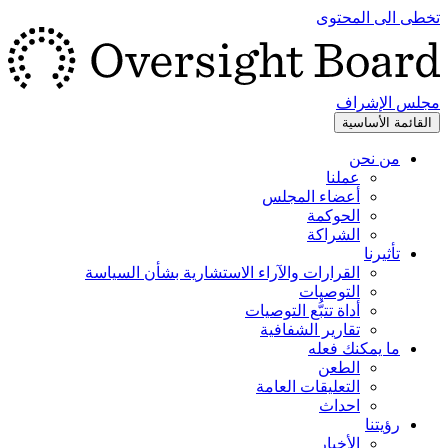
تخطى الى المحتوى
مجلس الإشراف
القائمة الأساسية
من نحن
عملنا
أعضاء المجلس
الحوكمة
الشراكة
تأثيرنا
القرارات والآراء الاستشارية بشأن السياسة
التوصيات
أداة تتبُّع التوصيات
تقارير الشفافية
ما يمكنك فعله
الطعن
التعليقات العامة
احداث
رؤيتنا
الأخبار