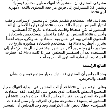
مشرفي المحتوى أن المنشور قد انتهك معايير مجتمع فيسبوك.
وينتمي كلا المشرفين إلى فريق مراجعة المحتوى باللغة الأمهرية
لدى Meta.
بعد ذلك، قام المستخدم بتقديم بطعن إلى مجلس الإشراف. وعقب
اختيار المجلس لهذه الحالة، حددت Meta أن قرارها الأصلي بإزالة
المنشور لم يكن صحيحًا وقامت باستعادته بتاريخ 27 أغسطس.
وأخبرت Meta المجلس أنها عادة ما تخطر المستخدمين باستعادة
المحتوى الخاص بهم في نفس يوم استعادتها له. ولكن، نتيجة لخطأ
بشري، أخطرت Meta هذا المستخدم باستعادة منشوره بتاريخ 30
سبتمبر - أي بعد مرور أكثر من شهر. وقد تم إرسال هذا الإشعار إلى
المستخدم بعد أن استفسر المجلس عما إذا كانت Meta قد أخطرت
المستخدم باستعادة المحتوى الخاص به أم لا.
النتائج الرئيسية
وجد المجلس أن المحتوى قد انتهك معيار مجتمع فيسبوك بشأن
العنف والتحريض.
وعلى الرغم من أن Meta قد أزالت المنشور في البداية لانتهاك معيار
المجتمع المتعلق بالخطاب الذي يحض على الكراهية، فقد استعادت
الشركة المحتوى بعد اختيار المجلس للحالة، حيث زعمت Meta أن
المنشور لم يستهدف مجموعة تيجراي العرقية ولم تمثل ادعاءات
المستخدم خطابًا يحض على الكراهية. وقد وجد المجلس أن التفسير