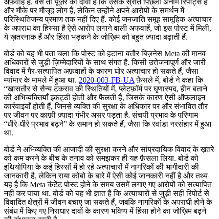
अफ़वाह है. वैसे तो यूज़र का दावा है कि उसके स्रोत पिछली अनाम रिपोर्ट्स हैं
और मौके पर मौजूद लोग हैं, लेकिन उन्होंने अपने आरोपों के समर्थन में
परिस्थितिजन्य प्रमाण तक नहीं दिए हैं. कोई जनजाति समूह सामूहिक अत्याचार
के अपराध का हिस्सा है ऐसे आरोप लगाने वाली अफवाहें, जो इस पोस्ट में मिली,
ये ख़तरनाक हैं और हिंसा भड़कने के जोख़िम को बहुत ज़्यादा बढ़ाती हैं.
बोर्ड को यह भी पता चला कि पोस्ट को हटाना बतौर बिज़नेस Meta की मानव
अधिकारों से जुड़ी ज़िम्मेदारियों के साथ संगत है. किसी उत्तेजनापूर्ण और जारी
विवाद में गैर-सत्यापित अफ़वाहों के कारण घोर अत्याचार हो सकते हैं, जैसा
म्यांमार के मामले में हुआ था.
2020-003-FB-UA
फ़ैसले में, बोर्ड ने कहा कि
“खासतौर से सैन्य टकराव की स्थितियों में, प्लेटफ़ॉर्म पर घृणास्पद, हीन बताने
की अभिव्यक्तियाँ इकट्ठी होती और फैलती हैं, जिसके कारण ऐसी ऑफ़लाइन
कार्रवाइयाँ होती हैं, जिनसे व्यक्ति की सुरक्षा के अधिकार पर और संभावित तौर
पर जीवन पर काफ़ी ज़्यादा गंभीर असर पड़ता है. संचयी प्रभाव के परिणाम
“धीरे-धीरे प्रभाव बढ़ने” के समान हो सकते हैं, जैसा कि रवांडा नरसंहार में हुआ
था.
बोर्ड ने अभिव्यक्ति की आजादी की सुरक्षा करने और सांप्रदायिक विवाद के ख़तरे
को कम करने के बीच के तनाव को समझकर ही यह फ़ैसला लिया. बोर्ड को
इथियोपिया के कई हिस्सों में हो रहे अत्याचारों में नागरिकों की भागीदारी की
जानकारी है, लेकिन राया कोबो के बारे में ऐसी कोई जानकारी नहीं है और तथ्य
यह है कि Meta कंटेंट पोस्ट होने के समय उसमें लगाए गए आरोपों को सत्यापित
नहीं कर पाया था. बोर्ड को यह भी ज्ञात है कि अत्याचारों से जुड़ी सही रिपोर्ट से
विवादित क्षेत्रों में जीवन बचाए जा सकते हैं, जबकि नागरिकों के अपराधी होने के
संबंध में किए गए निराधार दावों के कारण भविष्य में हिंसा होने का जोख़िम बढ़ने