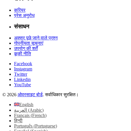
करियर
प्रेस अनुरोध
संसाधन
अक्सर पूछे जाने वाले प्रश्न
गोपनीयता सूचनाएं
उपयोग की शर्तें
कूकी नीति
Facebook
Instagram
Twitter
Linkedin
YouTube
© 2026
ओवरसाइट बोर्ड
. सर्वाधिकार सुरक्षित।
English
العربية
(
Arabic
)
Français
(
French
)
हिन्दी
Português
(
Portuguese
)