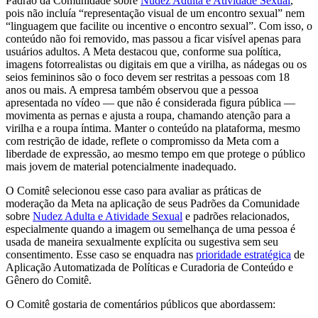
Padrão da Comunidade sobre
Nudez Adulta e Atividade Sexual
,
pois não incluía “representação visual de um encontro sexual” nem
“linguagem que facilite ou incentive o encontro sexual”. Com isso, o
conteúdo não foi removido, mas passou a ficar visível apenas para
usuários adultos. A Meta destacou que, conforme sua política,
imagens fotorrealistas ou digitais em que a virilha, as nádegas ou os
seios femininos são o foco devem ser restritas a pessoas com 18
anos ou mais. A empresa também observou que a pessoa
apresentada no vídeo — que não é considerada figura pública —
movimenta as pernas e ajusta a roupa, chamando atenção para a
virilha e a roupa íntima. Manter o conteúdo na plataforma, mesmo
com restrição de idade, reflete o compromisso da Meta com a
liberdade de expressão, ao mesmo tempo em que protege o público
mais jovem de material potencialmente inadequado.
O Comitê selecionou esse caso para avaliar as práticas de
moderação da Meta na aplicação de seus Padrões da Comunidade
sobre
Nudez Adulta e Atividade Sexual
e padrões relacionados,
especialmente quando a imagem ou semelhança de uma pessoa é
usada de maneira sexualmente explícita ou sugestiva sem seu
consentimento. Esse caso se enquadra nas
prioridade estratégica
de
Aplicação Automatizada de Políticas e Curadoria de Conteúdo e
Gênero do Comitê.
O Comitê gostaria de comentários públicos que abordassem: