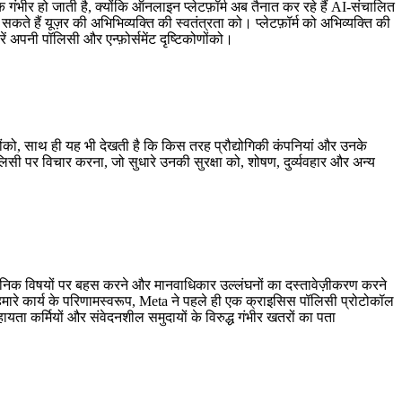
ंभीर हो जाती है, क्योंकि
ऑनलाइन प्लेटफ़ॉर्म
अब
तैनात कर रहे हैं
AI-संचालित
सकते हैं यूज़र की अभि
भिव्यक्ति की
स्वतंत्रता को
।
प्लेटफ़ॉर्म
को अभिव्यक्ति की
ें
अपनी
पॉलिसी और
एन्फ़ोर्समेंट
दृष्टिकोणों
को।
ं
को, साथ ही यह भी देखती है कि किस तरह
प्रौद्योगिकी कंपनियां और उनके
ॉलिसी पर विचार करना, जो
सुधारे
उनकी सुरक्षा को, शोषण, दुर्व्यवहार और
अन्य
वजनिक
विषयों
पर बहस करने और मानवाधिकार उल्लंघनों का दस्तावेज़ीकरण करने
ारे कार्य के परिणामस्वरूप, Meta ने पहले ही एक क्राइसिस पॉलिसी प्रोटोकॉल
सहायता कर्मियों और संवेदनशील समुदायों के विरुद्ध गंभीर खतरों का पता