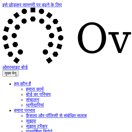
इसे छोड़कर सामग्री पर बढ़ने के लिए
ओवरसाइट बोर्ड
मुख्य मेनू
हम कौन हैं
हमारा कार्य
बोर्ड का परिचय
संचालन
भागीदारियां
हमारा प्रभाव
फ़ैसला और पॉलिसी से संबंधित सलाह
सुझाव
सुझाव ट्रैकर
पारदर्शिता रिपोर्ट