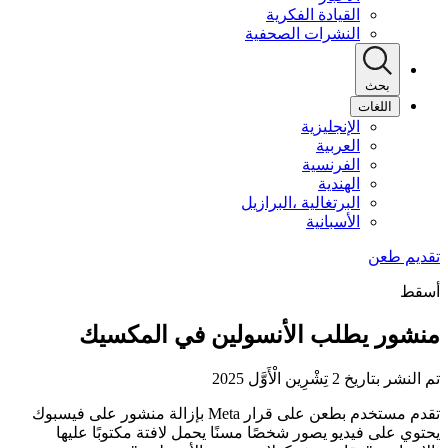
القيادة الفكرية
النشرات الصحفية
بحث
اللغات
الإنجليزية
العربية
الفرنسية
الهندية
البرتغالية ،البرازيل
الأسبانية
أسقط
منشور يطلب الأنسولين في المكسيك
تم النشر بتاريخ 2 تِشْرِين الْأَوَّل 2025
تقدم مستخدم بطعن على قرار Meta بإزالة منشور على فيسبوك
يحتوي على فيديو يصور شخصًا مسنًا يحمل لافتة مكتوبًا عليها