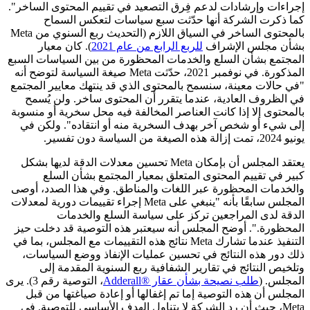
إجراءات وإرشادات لدعم فِرق التصعيد في تقييم المحتوى الساخر".
كما ذكرت الشركة أنها حدّثت سبع سياسات لتعكس السماح
بالمحتوى الساخر في السياق اللازم (التحديث ربع السنوي من Meta
بشأن مجلس الإشراف
للربع الرابع من عام 2021
). كان معيار
المجتمع بشأن السلع والخدمات المحظورة من بين السياسات السبع
المذكورة. في نوفمبر 2021، حدّثت Meta صيغة السياسة لتوضح أنه
"في حالات معينة، سنسمح بالمحتوى الذي قد ينتهك معايير المجتمع
في الظروف العادية، عندما يتقرر أن المحتوى ساخر. ولن يُسمح
بالمحتوى إلا إذا كانت العناصر المخالفة فيه محل سخرية أو منسوبة
إلى شيء أو شخص آخر بهدف السخرية منه أو انتقاده". ولكن في
يونيو 2024، تمت إزالة هذه الصيغة من السياسة دون تفسير.
يعتقد المجلس أن بإمكان Meta تحسين معدلات الدقة لديها بشكل
كبير في تقييم المحتوى المتعلق بمعيار المجتمع بشأن السلع
والخدمات المحظورة عبر اللغات والمناطق. وفي هذا الصدد، أوصى
المجلس سابقًا بأنه "ينبغي على Meta إجراء تقييمات دورية لمعدلات
الدقة لدى المراجعين تركز على سياسة السلع والخدمات
المحظورة.". أوضح المجلس أنه سيعتبر هذه التوصية قد دخلت حيز
التنفيذ عندما تشارك Meta نتائج هذه التقييمات مع المجلس، بما في
ذلك دور هذه النتائج في تحسين عمليات الإنفاذ ووضع السياسات،
وتلخيص النتائج في تقارير الشفافية ربع السنوية المقدمة إلى
المجلس. (
طلب نصيحة بشأن عقار Adderall®‎
، التوصية رقم 3). يرى
المجلس أن هذه التوصية إما تم إغفالها أو إعادة صياغتها من قبل
Meta، حيث أن رد الشركة لا يتناول الهدف الأساسي للتوصية. في