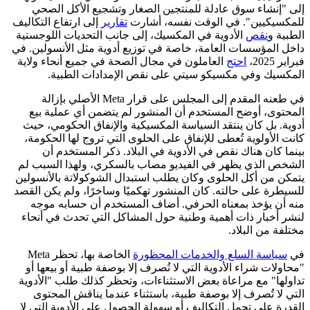
إلى "إنشاء سوق عادلة للمنتجين الصغار وتشجيع الأكل الصحي
للمكسيكيين". في الوقت نفسه، أشارت
تقارير
إلى ارتفاع التكاليف
الطبية و
نقص
الأدوية في المكسيك، إلى جانب التحديات اللوجستية
داخل المؤسسات العامة، خاصة في توزيع أدوية مثل الأنسولين. في
فبراير 2025،
احتج
العاملون في مجال الصحة في جميع أنحاء ولاية
المكسيك وفي مكسيكو سيتي على نقص الإمدادات الطبية.
في طعنه المقدم إلى المجلس على قرار Meta الأصلي بإزالة
المحتوى، أوضح المستخدم أن المنشور لم يتضمن أي عملية بيع
أدوية. بل كان ينتقد السياسة المكسيكية والإنفاق الحكومي، حيث
كانت الأولوية تُعطى للإنفاق على الحلوى التي تروج لها الحكومة،
بينما كان هناك نقص في الأدوية في البلاد. ذكر المستخدم أن
الشخص الذي يظهر في الفيديو مصاب بالسكري، ولهذا السبب لم
يتمكن من أكل الحلوى وكان يطلب استبدال الشوكولاتة بالأنسولين
للسيطرة على حالته. كان المنشور تهكميًا وساخرًا، ولم يكن القصد
منه أن يؤخذ بمعناه الحرفي. أضاف المستخدم أن حسابه موجه
لنشر أخبار ذات أهمية وطنية حول المشاكل التي تحدث في أنحاء
مختلفة من البلاد.
في
سياسة السلع والخدمات المحظورة
الخاصة بها، تحظر Meta
"محاولات شراء الأدوية التي لا تُصرف إلا بوصفة طبية أو بيعها أو
تداولها" مع مراعاة بعض الاستثناءات، وتحظر كذلك طلب "الأدوية
التي لا تُصرف إلا بوصفة طبية، باستثناء عندما يناقش المحتوى
القدرة على تحمل التكاليف أو سهولة الحصول على الأدوية التي لا