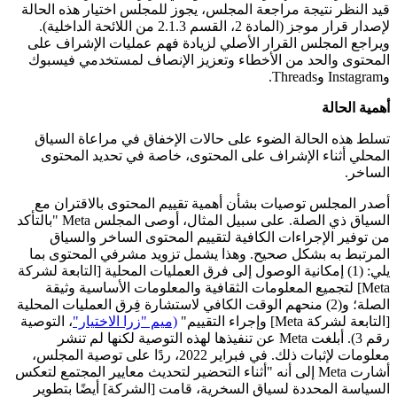
قيد النظر نتيجة مراجعة المجلس، يجوز للمجلس اختيار هذه الحالة
لإصدار قرار موجز (المادة 2، القسم 2.1.3 من اللائحة الداخلية).
ويراجع المجلس القرار الأصلي لزيادة فهم عمليات الإشراف على
المحتوى والحد من الأخطاء وتعزيز الإنصاف لمستخدمي فيسبوك
وInstagram وThreads.
أهمية الحالة
تسلط هذه الحالة الضوء على حالات الإخفاق في مراعاة السياق
المحلي أثناء الإشراف على المحتوى، خاصة في تحديد المحتوى
الساخر.
أصدر المجلس توصيات بشأن أهمية تقييم المحتوى بالاقتران مع
السياق ذي الصلة. على سبيل المثال، أوصى المجلس Meta "بالتأكد
من توفير الإجراءات الكافية لتقييم المحتوى الساخر والسياق
المرتبط به بشكل صحيح. وهذا يشمل تزويد مشرفي المحتوى بما
يلي: (1) إمكانية الوصول إلى فرق العمليات المحلية [التابعة لشركة
Meta] لتجميع المعلومات الثقافية والمعلومات الأساسية وثيقة
الصلة؛ و(2) منحهم الوقت الكافي لاستشارة فِرق العمليات المحلية
[التابعة لشركة Meta] وإجراء التقييم"
(ميم "زرا الاختيار"
، التوصية
رقم 3). أبلغت Meta عن تنفيذها لهذه التوصية لكنها لم تنشر
معلومات لإثبات ذلك. في فبراير 2022، ردًا على توصية المجلس،
أشارت Meta إلى أنه "أثناء التحضير لتحديث معايير المجتمع لتعكس
السياسة المحددة لسياق السخرية، قامت [الشركة] أيضًا بتطوير