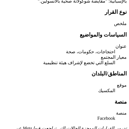
بالإسبانية: "مقايضة شوكولاتة صحية بالأنسولين."
نوع القرار
ملخص
السياسات والمواضيع
عنوان
احتجاجات، حكومات، صحة
معيار المجتمع
السلع التي تخضع لإشراف هيئة تنظيمية
المناطق/البلدان
موقع
المكسيك
منصة
منصة
Facebook
تدرس القرارات الموجزة الحالات التي تراجعت فيها Meta عن