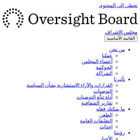
تخطى الى المحتوى
مجلس الإشراف
القائمة الأساسية
من نحن
عملنا
أعضاء المجلس
الحوكمة
الشراكة
تأثيرنا
القرارات والآراء الاستشارية بشأن السياسة
التوصيات
أداة تتبُّع التوصيات
تقارير الشفافية
ما يمكنك فعله
الطعن
التعليقات العامة
احداث
رؤيتنا
الأخبار