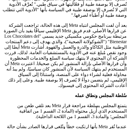
تُصرف إلا بوصفة طبية أو فعّاليتها في سياق طبي." تُعرَّف الأدوية
التي لا تُصرف إلا بوصفة طبية في السياسة بأنها "الأدوية التي تتطلب
وصفة طبية أو أطباء لصرفها."
بعد أن لفت المجلس انتباه Meta إلى هذه الحالة، تراجعت الشركة
عن قرارها الأصلي. قدم فريق Meta الإقليمي سياقًا يفيد بأن الصورة
مرتبطة ببرنامج حكومي مكسيكي جديد يسمى "Los Chocolates del
Bienestar" ("الشوكولاتة الصحية")، والذي يهدف إلى دعم المنتجات
الوطنية مثل الكاكاو والذرة والعسل والقهوة. أشارت Meta أيضًا إلى
وجود نقص مُبلغ عنه في الأدوية بالمستشفيات العامة. لذلك، قررت
الشركة أن المحتوى لا ينتهك سياسة السلع والخدمات المحظورة
وأن قرارها الأصلي بإزالة المنشور لم يكن صحيحًا. اعتبرت Meta أن
المستخدم لم ينتهك السياسة لأن المنشور كان سياسيًا، ولم يبدُ أنه
محاولة فعلية لشراء دواء على المنصة، واستنادًا إلى السياق
الإقليمي، لم يتضمن دواءً لا يُصرف إلا بوصفة طبية. وعلى إثر ذلك
أعادت الشركة المحتوى إلى فيسبوك.
سُلطة المجلس ونطاق عمله
يتمتع المجلس بسلطة مراجعة قرار Meta بعد تلقي طعن من
المستخدم الذي أُزيل محتواه (المادة 2، القسم 1 من اتفاقية
المجلس؛ والمادة 3، القسم 1 من اللائحة الداخلية).
عندما تُقر Meta بأنها ارتكبت خطأً وتُلغي قرارها الصادر بشأن حالة