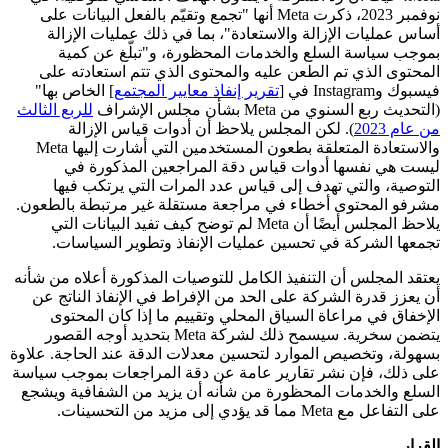
نوفمبر 2023، ذكرت Meta أنها "تجمع وتقيّم بالفعل البيانات على
أساس عمليات الإزالة والاستعادة"، بما في ذلك عمليات الإزالة
بموجب سياسة السلع والخدمات المحظورة، و"تبلّغ عن كمية
المحتوى الذي تم الطعن عليه والمحتوى الذي تتم استعادته على
فيسبوك وInstagram في [
تقرير إنفاذ معايير المجتمع
] الخاص بها"
(التحديث ربع السنوي من Meta بشأن مجلس الإشراف
للربع الثالث
من عام 2023
). لكن المجلس يلاحظ أن أدوات قياس الإزالة
والاستعادة المتعلقة بطعون المستخدمين التي أشارت إليها Meta
ليست هي نفسها أدوات قياس دقة المراجعين المذكورة في
التوصية، والتي تهدف إلى قياس عدد المرات التي يرتكب فيها
مشرفو المحتوى أخطاء في مراجعة مستقلة غير مرتبطة بالطعون.
يلاحظ المجلس أيضًا أن Meta لم توضح كيف تفيد البيانات التي
تجمعها الشركة في تحسين عمليات الإنفاذ وتطوير السياسات.
يعتقد المجلس أن التنفيذ الكامل للتوصيات المذكورة أعلاه من شأنه
أن يعزز قدرة الشركة على الحد من الإفراط في الإنفاذ الناتج عن
الإخفاق في مراعاة السياق المحلي وتقييم ما إذا كان المحتوى
يتضمن سخرية. سيسمح ذلك لشركة Meta بتحديد أوجه القصور
بسهولة، وتخصيص الموارد لتحسين معدلات الدقة عند الحاجة. علاوة
على ذلك، فإن نشر تقارير عامة عن دقة المراجعات بموجب سياسة
السلع والخدمات المحظورة من شأنه أن يزيد من الشفافية ويشجع
على التفاعل مع Meta مما قد يؤدي إلى مزيد من التحسينات.
القرار