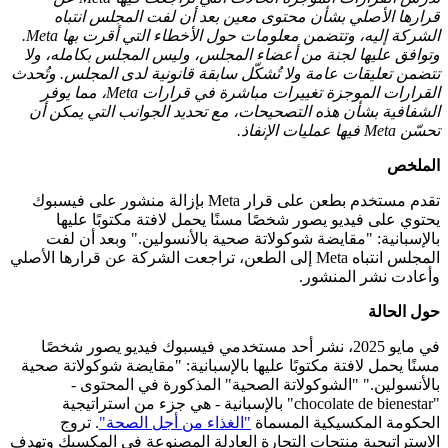
قرارها الأصلي بشأن محتوى معين بعد أن لفت المجلس انتباه
الشركة إليه، وتتضمن معلومات حول الأخطاء التي أقرت بها Meta.
وتوافق عليها لجنة من أعضاء المجلس، وليس المجلس بكامله، ولا
تتضمن تعليقات عامة ولا تُشكّل سابقة قانونية لدى المجلس. وتُحدث
القرارات الموجزة تغييرات مباشرة في قرارات Meta، مما يوفر
الشفافية بشأن هذه التصحيحات، مع تحديد الجوانب التي يمكن أن
تحسّن Meta فيها عمليات الإنفاذ.
الملخص
تقدم مستخدم بطعن على قرار Meta بإزالة منشور على فيسبوك
يحتوي على فيديو يصور شخصًا مسنًا يحمل لافتة مكتوبًا عليها
بالإسبانية: "مقايضة شوكولاتة صحية بالأنسولين." وبعد أن لفت
المجلس انتباه Meta إلى الطعن، تراجعت الشركة عن قرارها الأصلي
وأعادت نشر المنشور.
حول الحالة
في مايو 2025، نشر أحد مستخدمي فيسبوك فيديو يصور شخصًا
مسنًا يحمل لافتة مكتوبًا عليها بالإسبانية: "مقايضة شوكولاتة صحية
بالأنسولين." "الشوكولاتة الصحية" المذكورة في المحتوى -
"chocolate de bienestar" بالإسبانية - هي جزء من استراتيجية
الحكومة المكسيكية المسماة
"الغذاء من أجل الصحة"
. تروج
الاستراتيجية منتجات التجارة العادلة المصنوعة في المكسيك وتهدف