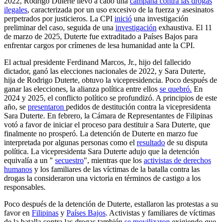
2022, Rodrigo Duterte llevó a cabo una
campaña contra las drogas
ilegales
, caracterizada por un uso excesivo de la fuerza y asesinatos
perpetrados por justicieros. La CPI
inició
una investigación
preliminar del caso, seguida de una
investigación
exhaustiva. El 11
de marzo de 2025, Duterte fue extraditado a Países Bajos para
enfrentar cargos por crímenes de lesa humanidad ante la CPI.
El actual presidente Ferdinand Marcos, Jr., hijo del fallecido
dictador, ganó las elecciones nacionales de 2022, y Sara Duterte,
hija de Rodrigo Duterte, obtuvo la vicepresidencia. Poco después de
ganar las elecciones, la alianza política entre ellos
se quebró.
En
2024 y 2025, el conflicto político se profundizó. A principios de este
año, se
presentaron
pedidos de destitución contra la vicepresidenta
Sara Duterte. En febrero, la Cámara de Representantes de Filipinas
votó a favor de iniciar el proceso para destituir a Sara Duterte, que
finalmente no prosperó. La detención de Duterte en marzo fue
interpretada por algunas personas como el
resultado
de su disputa
política. La vicepresidenta Sara Duterte adujo que la detención
equivalía a un "
secuestro
", mientras que los
activistas de derechos
humanos
y los familiares de las víctimas de la batalla contra las
drogas la consideraron una victoria en términos de castigo a los
responsables.
Poco después de la detención de Duterte, estallaron las protestas a su
favor en
Filipinas
y
Países Bajos
. Activistas y familiares de víctimas
de la batalla contra las drogas también
se movilizaron
exigiendo que