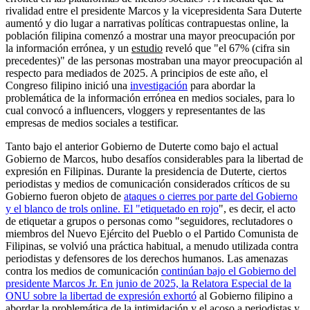
rivalidad entre el presidente Marcos y la vicepresidenta Sara Duterte
aumentó y dio lugar a narrativas políticas contrapuestas online, la
población filipina comenzó a mostrar una mayor preocupación por
la información errónea, y un
estudio
reveló que "el 67% (cifra sin
precedentes)" de las personas mostraban una mayor preocupación al
respecto para mediados de 2025. A principios de este año, el
Congreso filipino inició una
investigación
para abordar la
problemática de la información errónea en medios sociales, para lo
cual convocó a influencers, vloggers y representantes de las
empresas de medios sociales a testificar.
Tanto bajo el anterior Gobierno de Duterte como bajo el actual
Gobierno de Marcos, hubo desafíos considerables para la libertad de
expresión en Filipinas. Durante la presidencia de Duterte, ciertos
periodistas y medios de comunicación considerados críticos de su
Gobierno fueron objeto de
ataques
o
cierres
por parte del Gobierno
y el blanco de
trols online
. El "
etiquetado en rojo
", es decir, el acto
de etiquetar a grupos o personas como "seguidores, reclutadores o
miembros del Nuevo Ejército del Pueblo o el Partido Comunista de
Filipinas, se volvió una práctica habitual, a menudo utilizada contra
periodistas y defensores de los derechos humanos. Las amenazas
contra los medios de comunicación
continúan
bajo el Gobierno del
presidente Marcos Jr. En junio de 2025, la Relatora Especial de la
ONU sobre la libertad de expresión
exhortó
al Gobierno filipino a
abordar la problemática de la intimidación y el acoso a periodistas y