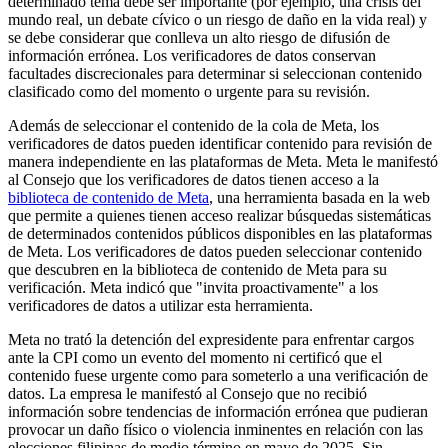
determinado tema debe ser importante (por ejemplo, una crisis del
mundo real, un debate cívico o un riesgo de daño en la vida real) y
se debe considerar que conlleva un alto riesgo de difusión de
información errónea. Los verificadores de datos conservan
facultades discrecionales para determinar si seleccionan contenido
clasificado como del momento o urgente para su revisión.
Además de seleccionar el contenido de la cola de Meta, los
verificadores de datos pueden identificar contenido para revisión de
manera independiente en las plataformas de Meta. Meta le manifestó
al Consejo que los verificadores de datos tienen acceso a la
biblioteca de contenido de Meta
, una herramienta basada en la web
que permite a quienes tienen acceso realizar búsquedas sistemáticas
de determinados contenidos públicos disponibles en las plataformas
de Meta. Los verificadores de datos pueden seleccionar contenido
que descubren en la biblioteca de contenido de Meta para su
verificación. Meta indicó que "invita proactivamente" a los
verificadores de datos a utilizar esta herramienta.
Meta no trató la detención del expresidente para enfrentar cargos
ante la CPI como un evento del momento ni certificó que el
contenido fuese urgente como para someterlo a una verificación de
datos. La empresa le manifestó al Consejo que no recibió
información sobre tendencias de información errónea que pudieran
provocar un daño físico o violencia inminentes en relación con las
elecciones filipinas de medio término en mayo de 2025. Sin