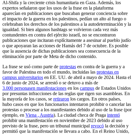
Al-Shifa y la creciente crisis humanitaria en Gaza. Además, los
expertos señalaron que los usos de la frase en la plataforma
aparecían en publicaciones que buscaban generar conciencia sobre
el impacto de la guerra en los palestinos, pedían un alto al fuego o
celebraban los derechos de los palestinos a la autodeterminación y la
igualdad. Si bien algunos hashtags se volvieron cada vez más
contundentes en contra del ejército israelí, no se encontraron
publicaciones que incitaran explícitamente a asesinar al pueblo judío
o que apoyaran las acciones de Hamás del 7 de octubre. Es posible
que la ausencia de dichas publicaciones sea consecuencia de la
eliminación por parte de Meta de dicho contenido.
La frase se usó como parte de
protestas
en contra de la guerra y a
favor de Palestina en todo el mundo, incluidas las
protestas en
campus universitarios
en EE. UU. de abril a mayo de 2024. Hasta el
6 de junio de 2024, se arrestó o se detuvo a más de
3.000 personas
en manifestaciones
en los
campus
de Estados Unidos
por presuntas infracciones de las reglas que rigen sus asambleas. En
la mayoría de los casos, se
retiraron
los cargos. En otros países,
hubo casos en que los funcionarios intentaron prohibir o cancelar las
protestas o procesar a los manifestantes debido al uso de la frase (por
ejemplo, en
Viena
, Austria
). La ciudad checa de Praga
intentó
prohibir una manifestación en noviembre de 2023 debido al uso
previsto de la frase, pero un tribunal municipal
revocó
la decisión y
permitió que la manifestación se llevara a cabo. En el Reino Unido,