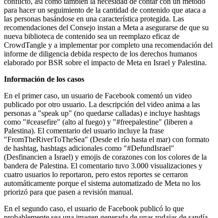
conflicto, así como también la necesidad de contar con un método
para hacer un seguimiento de la cantidad de contenido que ataca a
las personas basándose en una característica protegida. Las
recomendaciones del Consejo instan a Meta a asegurarse de que su
nueva biblioteca de contenido sea un reemplazo eficaz de
CrowdTangle y a implementar por completo una recomendación del
informe de diligencia debida respecto de los derechos humanos
elaborado por BSR sobre el impacto de Meta en Israel y Palestina.
Información de los casos
En el primer caso, un usuario de Facebook comentó un video
publicado por otro usuario. La descripción del video anima a las
personas a "speak up" (no quedarse calladas) e incluye hashtags
como "#ceasefire" (alto al fuego) y "#freepalestine" (liberen a
Palestina). El comentario del usuario incluye la frase
"FromTheRiverToTheSea" (Desde el río hasta el mar) con formato
de hashtag, hashtags adicionales como "#DefundIsrael"
(Desfinancien a Israel) y emojis de corazones con los colores de la
bandera de Palestina. El comentario tuvo 3.000 visualizaciones y
cuatro usuarios lo reportaron, pero estos reportes se cerraron
automáticamente porque el sistema automatizado de Meta no los
priorizó para que pasen a revisión manual.
En el segundo caso, el usuario de Facebook publicó lo que
probablemente sea una imagen generada de unas rodajas de sandía