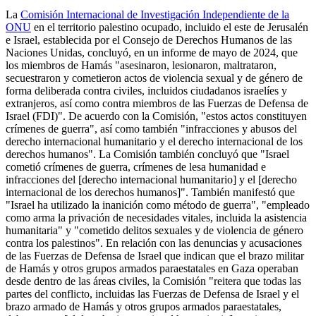
La
Comisión Internacional de Investigación Independiente de la
ONU
en el territorio palestino ocupado, incluido el este de Jerusalén
e Israel, establecida por el Consejo de Derechos Humanos de las
Naciones Unidas, concluyó, en un informe de mayo de 2024, que
los miembros de Hamás "asesinaron, lesionaron, maltrataron,
secuestraron y cometieron actos de violencia sexual y de género de
forma deliberada contra civiles, incluidos ciudadanos israelíes y
extranjeros, así como contra miembros de las Fuerzas de Defensa de
Israel (FDI)". De acuerdo con la Comisión, "estos actos constituyen
crímenes de guerra", así como también "infracciones y abusos del
derecho internacional humanitario y el derecho internacional de los
derechos humanos". La Comisión también concluyó que "Israel
cometió crímenes de guerra, crímenes de lesa humanidad e
infracciones del [derecho internacional humanitario] y el [derecho
internacional de los derechos humanos]". También manifestó que
"Israel ha utilizado la inanición como método de guerra", "empleado
como arma la privación de necesidades vitales, incluida la asistencia
humanitaria" y "cometido delitos sexuales y de violencia de género
contra los palestinos". En relación con las denuncias y acusaciones
de las Fuerzas de Defensa de Israel que indican que el brazo militar
de Hamás y otros grupos armados paraestatales en Gaza operaban
desde dentro de las áreas civiles, la Comisión "reitera que todas las
partes del conflicto, incluidas las Fuerzas de Defensa de Israel y el
brazo armado de Hamás y otros grupos armados paraestatales,