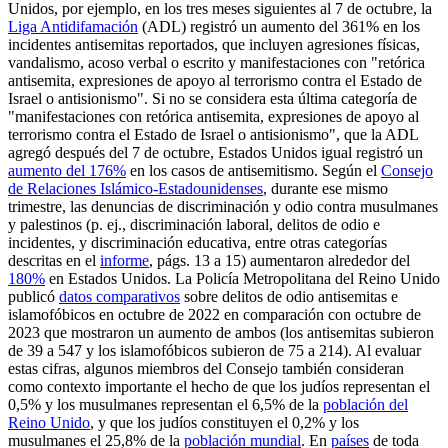
Unidos, por ejemplo, en los tres meses siguientes al 7 de octubre, la
Liga Antidifamación
(ADL) registró un aumento del 361% en los
incidentes antisemitas reportados, que incluyen agresiones físicas,
vandalismo, acoso verbal o escrito y manifestaciones con "retórica
antisemita, expresiones de apoyo al terrorismo contra el Estado de
Israel o antisionismo". Si no se considera esta última categoría de
"manifestaciones con retórica antisemita, expresiones de apoyo al
terrorismo contra el Estado de Israel o antisionismo", que la ADL
agregó después del 7 de octubre, Estados Unidos igual registró un
aumento del 176%
en los casos de antisemitismo. Según el
Consejo
de Relaciones Islámico-Estadounidenses
, durante ese mismo
trimestre, las denuncias de discriminación y odio contra musulmanes
y palestinos (p. ej., discriminación laboral, delitos de odio e
incidentes, y discriminación educativa, entre otras categorías
descritas en el
informe
, págs. 13 a 15) aumentaron alrededor del
180%
en Estados Unidos. La Policía Metropolitana del Reino Unido
publicó
datos comparativos
sobre delitos de odio antisemitas e
islamofóbicos en octubre de 2022 en comparación con octubre de
2023 que mostraron un aumento de ambos (los antisemitas subieron
de 39 a 547 y los islamofóbicos subieron de 75 a 214). Al evaluar
estas cifras, algunos miembros del Consejo también consideran
como contexto importante el hecho de que los judíos representan el
0,5% y los musulmanes representan el 6,5% de la
población del
Reino Unido
, y que los judíos constituyen el 0,2% y los
musulmanes el 25,8% de la
población mundial
. En
países
de toda