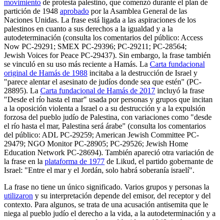
movimiento
de protesta palestino, que comenzó durante el plan de
partición de 1948
aprobado
por la Asamblea General de las
Naciones Unidas. La frase está ligada a las aspiraciones de los
palestinos en cuanto a sus derechos a la igualdad y a la
autodeterminación (consulta los comentarios del público: Access
Now PC-29291; SMEX PC-29396; PC-29211; PC-28564;
Jewish Voices for Peace PC-29437). Sin embargo, la frase también
se vinculó en su uso más reciente a Hamás. La
Carta fundacional
original de Hamás de 1988
incitaba a la destrucción de Israel y
"parece alentar el asesinato de judíos donde sea que estén" (PC-
28895). La
Carta fundacional
de
Hamás de 2017
incluyó la frase
"Desde el río hasta el mar" usada por personas y grupos que incitan
a la oposición violenta a Israel o a su destrucción y a la expulsión
forzosa del pueblo judío de Palestina, con variaciones como "desde
el río hasta el mar, Palestina será árabe" (consulta los comentarios
del público: ADL PC-29259; American Jewish Committee PC-
29479; NGO Monitor PC-28905; PC-29526; Jewish Home
Education Network PC-28694). También apareció otra variación de
la frase en la
plataforma de 1977
de Likud, el partido gobernante de
Israel: "Entre el mar y el Jordán, solo habrá soberanía israelí".
La frase no tiene un único significado. Varios grupos y personas la
utilizaron
y su interpretación depende del emisor, del receptor y del
contexto. Para algunos, se trata de una acusación antisemita que le
niega al pueblo judío el derecho a la vida, a la autodeterminación y a