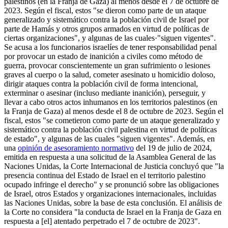
palestinos (en la Franja de Gaza) al menos desde el 7 de octubre de
2023. Según el fiscal, estos "se dieron como parte de un ataque
generalizado y sistemático contra la población civil de Israel por
parte de Hamás y otros grupos armados en virtud de políticas de
ciertas organizaciones", y algunas de las cuales·"siguen vigentes".
Se acusa a los funcionarios israelíes de tener responsabilidad penal
por provocar un estado de inanición a civiles como método de
guerra, provocar conscientemente un gran sufrimiento o lesiones
graves al cuerpo o la salud, cometer asesinato u homicidio doloso,
dirigir ataques contra la población civil de forma intencional,
exterminar o asesinar (incluso mediante inanición), perseguir, y
llevar a cabo otros actos inhumanos en los territorios palestinos (en
la Franja de Gaza) al menos desde el 8 de octubre de 2023. Según el
fiscal, estos "se cometieron como parte de un ataque generalizado y
sistemático contra la población civil palestina en virtud de políticas
de estado", y algunas de las cuales "siguen vigentes". Además, en
una
opinión de asesoramiento normativo
del 19 de julio de 2024,
emitida en respuesta a una solicitud de la Asamblea General de las
Naciones Unidas, la Corte Internacional de Justicia concluyó que "la
presencia continua del Estado de Israel en el territorio palestino
ocupado infringe el derecho" y se pronunció sobre las obligaciones
de Israel, otros Estados y organizaciones internacionales, incluidas
las Naciones Unidas, sobre la base de esta conclusión. El análisis de
la Corte no considera "la conducta de Israel en la Franja de Gaza en
respuesta a [el] atentado perpetrado el 7 de octubre de 2023".