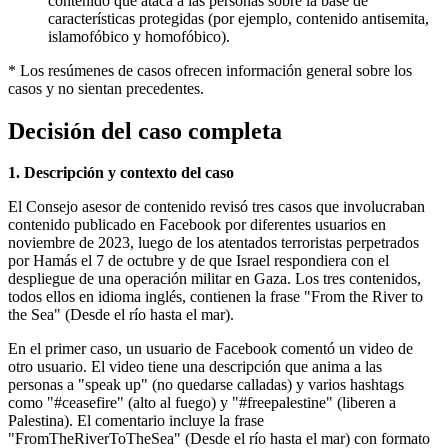
contenido que ataca a las personas sobre la base de
características protegidas (por ejemplo, contenido antisemita,
islamofóbico y homofóbico).
* Los resúmenes de casos ofrecen información general sobre los
casos y no sientan precedentes.
Decisión del caso completa
1. Descripción y contexto del caso
El Consejo asesor de contenido revisó tres casos que involucraban
contenido publicado en Facebook por diferentes usuarios en
noviembre de 2023, luego de los atentados terroristas perpetrados
por Hamás el 7 de octubre y de que Israel respondiera con el
despliegue de una operación militar en Gaza. Los tres contenidos,
todos ellos en idioma inglés, contienen la frase "From the River to
the Sea" (Desde el río hasta el mar).
En el primer caso, un usuario de Facebook comentó un video de
otro usuario. El video tiene una descripción que anima a las
personas a "speak up" (no quedarse calladas) y varios hashtags
como "#ceasefire" (alto al fuego) y "#freepalestine" (liberen a
Palestina). El comentario incluye la frase
"FromTheRiverToTheSea" (Desde el río hasta el mar) con formato