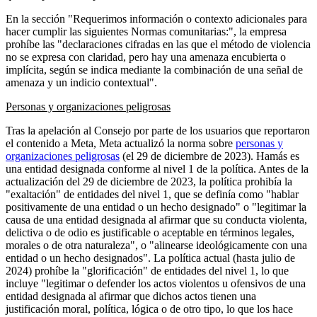
En la sección "Requerimos información o contexto adicionales para
hacer cumplir las siguientes Normas comunitarias:", la empresa
prohíbe las "declaraciones cifradas en las que el método de violencia
no se expresa con claridad, pero hay una amenaza encubierta o
implícita, según se indica mediante la combinación de una señal de
amenaza y un indicio contextual".
Personas y organizaciones peligrosas
Tras la apelación al Consejo por parte de los usuarios que reportaron
el contenido a Meta, Meta actualizó la norma sobre
personas y
organizaciones peligrosas
(el 29 de diciembre de 2023). Hamás es
una entidad designada conforme al nivel 1 de la política. Antes de la
actualización del 29 de diciembre de 2023, la política prohibía la
"exaltación" de entidades del nivel 1, que se definía como "hablar
positivamente de una entidad o un hecho designado" o "legitimar la
causa de una entidad designada al afirmar que su conducta violenta,
delictiva o de odio es justificable o aceptable en términos legales,
morales o de otra naturaleza", o "alinearse ideológicamente con una
entidad o un hecho designados". La política actual (hasta julio de
2024) prohíbe la "glorificación" de entidades del nivel 1, lo que
incluye "legitimar o defender los actos violentos u ofensivos de una
entidad designada al afirmar que dichos actos tienen una
justificación moral, política, lógica o de otro tipo, lo que los hace