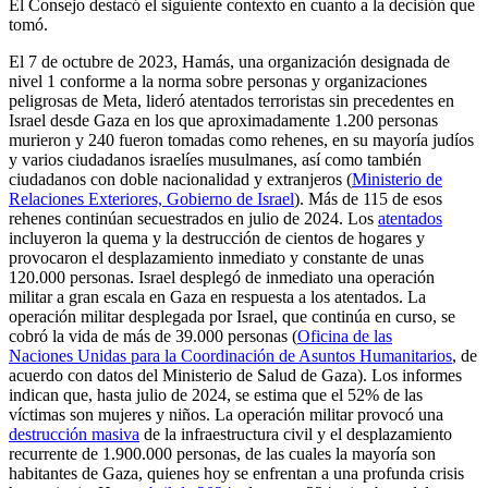
El Consejo destacó el siguiente contexto en cuanto a la decisión que
tomó.
El 7 de octubre de 2023, Hamás, una organización designada de
nivel 1 conforme a la norma sobre personas y organizaciones
peligrosas de Meta, lideró atentados terroristas sin precedentes en
Israel desde Gaza en los que aproximadamente 1.200 personas
murieron y 240 fueron tomadas como rehenes, en su mayoría judíos
y varios ciudadanos israelíes musulmanes, así como también
ciudadanos con doble nacionalidad y extranjeros (
Ministerio de
Relaciones Exteriores, Gobierno de Israel
). Más de 115 de esos
rehenes continúan secuestrados en julio de 2024. Los
atentados
incluyeron la quema y la destrucción de cientos de hogares y
provocaron el desplazamiento inmediato y constante de unas
120.000 personas. Israel desplegó de inmediato una operación
militar a gran escala en Gaza en respuesta a los atentados. La
operación militar desplegada por Israel, que continúa en curso, se
cobró la vida de más de 39.000 personas (
Oficina de las
Naciones Unidas para la Coordinación de Asuntos Humanitarios
, de
acuerdo con datos del Ministerio de Salud de Gaza). Los informes
indican que, hasta julio de 2024, se estima que el 52% de las
víctimas son mujeres y niños. La operación militar provocó una
destrucción masiva
de la infraestructura civil y el desplazamiento
recurrente de 1.900.000 personas, de las cuales la mayoría son
habitantes de Gaza, quienes hoy se enfrentan a una profunda crisis