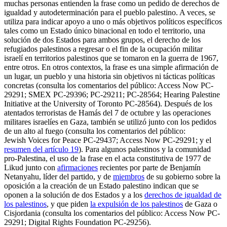
muchas personas entienden la frase como un pedido de derechos de
igualdad y autodeterminación para el pueblo palestino. A veces, se
utiliza para indicar apoyo a uno o más objetivos políticos específicos
tales como un Estado único binacional en todo el territorio, una
solución de dos Estados para ambos grupos, el derecho de los
refugiados palestinos a regresar o el fin de la ocupación militar
israelí en territorios palestinos que se tomaron en la guerra de 1967,
entre otros. En otros contextos, la frase es una simple afirmación de
un lugar, un pueblo y una historia sin objetivos ni tácticas políticas
concretas (consulta los comentarios del público: Access Now PC-
29291; SMEX PC-29396; PC-29211; PC-28564; Hearing Palestine
Initiative at the University of Toronto PC-28564). Después de los
atentados terroristas de Hamás del 7 de octubre y las operaciones
militares israelíes en Gaza, también se utilizó junto con los pedidos
de un alto al fuego (consulta los comentarios del público:
Jewish Voices for Peace PC-29437; Access Now PC-29291; y el
resumen del artículo 19
). Para algunos palestinos y la comunidad
pro-Palestina, el uso de la frase en el acta constitutiva de 1977 de
Likud junto con
afirmaciones
recientes por parte de Benjamín
Netanyahu, líder del partido, y de
miembros
de su gobierno sobre la
oposición a la creación de un Estado palestino indican que se
oponen a la solución de dos Estados y a los
derechos de igualdad de
los palestinos
, y que piden
la expulsión de los palestinos
de Gaza o
Cisjordania (consulta los comentarios del público: Access Now PC-
29291; Digital Rights Foundation PC-29256).