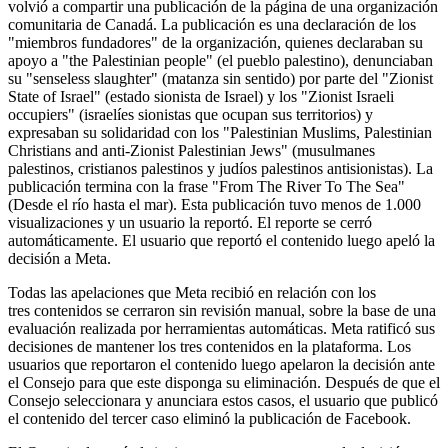
volvió a compartir una publicación de la página de una organización
comunitaria de Canadá. La publicación es una declaración de los
"miembros fundadores" de la organización, quienes declaraban su
apoyo a "the Palestinian people" (el pueblo palestino), denunciaban
su "senseless slaughter" (matanza sin sentido) por parte del "Zionist
State of Israel" (estado sionista de Israel) y los "Zionist Israeli
occupiers" (israelíes sionistas que ocupan sus territorios) y
expresaban su solidaridad con los "Palestinian Muslims, Palestinian
Christians and anti-Zionist Palestinian Jews" (musulmanes
palestinos, cristianos palestinos y judíos palestinos antisionistas). La
publicación termina con la frase "From The River To The Sea"
(Desde el río hasta el mar). Esta publicación tuvo menos de 1.000
visualizaciones y un usuario la reportó. El reporte se cerró
automáticamente. El usuario que reportó el contenido luego apeló la
decisión a Meta.
Todas las apelaciones que Meta recibió en relación con los
tres contenidos se cerraron sin revisión manual, sobre la base de una
evaluación realizada por herramientas automáticas. Meta ratificó sus
decisiones de mantener los tres contenidos en la plataforma. Los
usuarios que reportaron el contenido luego apelaron la decisión ante
el Consejo para que este disponga su eliminación. Después de que el
Consejo seleccionara y anunciara estos casos, el usuario que publicó
el contenido del tercer caso eliminó la publicación de Facebook.