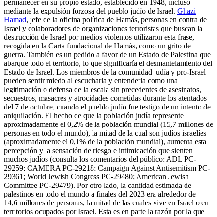
permanecer en su propio estado, establecido en 1948, incluso
mediante la expulsión forzosa del pueblo judío de Israel.
Ghazi
Hamad
, jefe de la oficina política de Hamás, personas en contra de
Israel y colaboradores de organizaciones terroristas que buscan la
destrucción de Israel por medios violentos utilizaron esta frase,
recogida en la Carta fundacional de Hamás, como un grito de
guerra. También es un pedido a favor de un Estado de Palestina que
abarque todo el territorio, lo que significaría el desmantelamiento del
Estado de Israel. Los miembros de la comunidad judía y pro-Israel
pueden sentir miedo al escucharla y entenderla como una
legitimación o defensa de la escala sin precedentes de asesinatos,
secuestros, masacres y atrocidades cometidas durante los atentados
del 7 de octubre, cuando el pueblo judío fue testigo de un intento de
aniquilación. El hecho de que la población judía represente
aproximadamente el 0,2% de la población mundial (15,7 millones de
personas en todo el mundo), la mitad de la cual son judíos israelíes
(aproximadamente el 0,1% de la población mundial), aumenta esta
percepción y la sensación de riesgo e intimidación que sienten
muchos judíos (consulta los comentarios del público: ADL PC-
29259; CAMERA PC-29218; Campaign Against Antisemitism PC-
29361; World Jewish Congress PC-29480; American Jewish
Committee PC-29479). Por otro lado, la cantidad estimada de
palestinos en todo el mundo a finales del 2023 era alrededor de
14,6 millones de personas, la mitad de las cuales vive en Israel o en
territorios ocupados por Israel. Esta es en parte la razón por la que