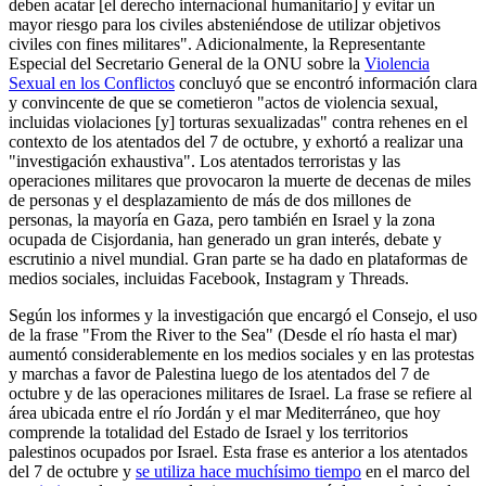
deben acatar [el derecho internacional humanitario] y evitar un
mayor riesgo para los civiles absteniéndose de utilizar objetivos
civiles con fines militares". Adicionalmente, la Representante
Especial del Secretario General de la ONU sobre la
Violencia
Sexual en los Conflictos
concluyó que se encontró información clara
y convincente de que se cometieron "actos de violencia sexual,
incluidas violaciones [y] torturas sexualizadas" contra rehenes en el
contexto de los atentados del 7 de octubre, y exhortó a realizar una
"investigación exhaustiva". Los atentados terroristas y las
operaciones militares que provocaron la muerte de decenas de miles
de personas y el desplazamiento de más de dos millones de
personas, la mayoría en Gaza, pero también en Israel y la zona
ocupada de Cisjordania, han generado un gran interés, debate y
escrutinio a nivel mundial. Gran parte se ha dado en plataformas de
medios sociales, incluidas Facebook, Instagram y Threads.
Según los informes y la investigación que encargó el Consejo, el uso
de la frase "From the River to the Sea" (Desde el río hasta el mar)
aumentó considerablemente en los medios sociales y en las protestas
y marchas a favor de Palestina luego de los atentados del 7 de
octubre y de las operaciones militares de Israel. La frase se refiere al
área ubicada entre el río Jordán y el mar Mediterráneo, que hoy
comprende la totalidad del Estado de Israel y los territorios
palestinos ocupados por Israel. Esta frase es anterior a los atentados
del 7 de octubre y
se utiliza hace muchísimo tiempo
en el marco del