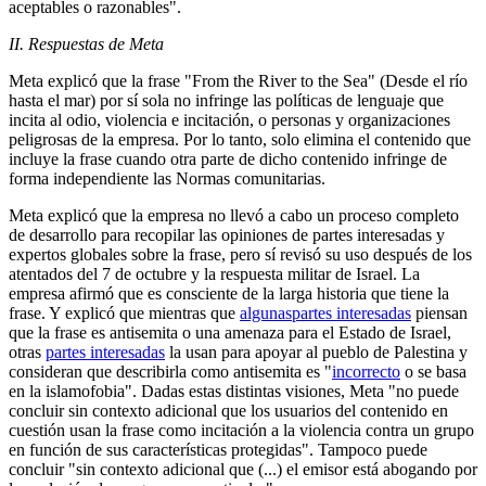
aceptables o razonables".
II. Respuestas de Meta
Meta explicó que la frase "From the River to the Sea" (Desde el río
hasta el mar) por sí sola no infringe las políticas de lenguaje que
incita al odio, violencia e incitación, o personas y organizaciones
peligrosas de la empresa. Por lo tanto, solo elimina el contenido que
incluye la frase cuando otra parte de dicho contenido infringe de
forma independiente las Normas comunitarias.
Meta explicó que la empresa no llevó a cabo un proceso completo
de desarrollo para recopilar las opiniones de partes interesadas y
expertos globales sobre la frase, pero sí revisó su uso después de los
atentados del 7 de octubre y la respuesta militar de Israel. La
empresa afirmó que es consciente de la larga historia que tiene la
frase. Y explicó que mientras que
algunas
partes interesadas
piensan
que la frase es antisemita o una amenaza para el Estado de Israel,
otras
partes interesadas
la usan para apoyar al pueblo de Palestina y
consideran que describirla como antisemita es "
incorrecto
o se basa
en la islamofobia". Dadas estas distintas visiones, Meta "no puede
concluir sin contexto adicional que los usuarios del contenido en
cuestión usan la frase como incitación a la violencia contra un grupo
en función de sus características protegidas". Tampoco puede
concluir "sin contexto adicional que (...) el emisor está abogando por