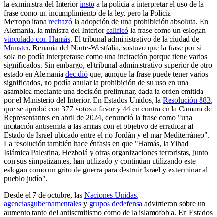
la exministra del Interior
instó
a la policía a interpretar el uso de la
frase como un incumplimiento de la ley, pero la Policía
Metropolitana
rechazó
la adopción de una prohibición absoluta. En
Alemania, la ministra del Interior
calificó
la frase como un eslogan
vinculado con Hamás
. El tribunal administrativo de la ciudad de
Munster
, Renania del Norte-Westfalia, sostuvo que la frase por sí
sola no podía interpretarse como una incitación porque tiene varios
significados. Sin embargo, el tribunal administrativo superior de otro
estado en Alemania
decidió
que, aunque la frase puede tener varios
significados, no podía anular la prohibición de su uso en una
asamblea mediante una decisión preliminar, dada la orden emitida
por el Ministerio del Interior. En Estados Unidos, la
Resolución 883
,
que se aprobó con 377 votos a favor y 44 en contra en la Cámara de
Representantes en abril de 2024, denunció la frase como "una
incitación antisemita a las armas con el objetivo de erradicar al
Estado de Israel ubicado entre el río Jordán y el mar Mediterráneo".
La resolución también hace énfasis en que "Hamás, la Yihad
Islámica Palestina, Hezbolá y otras organizaciones terroristas, junto
con sus simpatizantes, han utilizado y continúan utilizando este
eslogan como un grito de guerra para destruir Israel y exterminar al
pueblo judío".
Desde el 7 de octubre, las
Naciones Unidas
,
agencias
gubernamentales
y
grupos de
defensa
advirtieron sobre un
aumento tanto del antisemitismo como de la islamofobia. En Estados