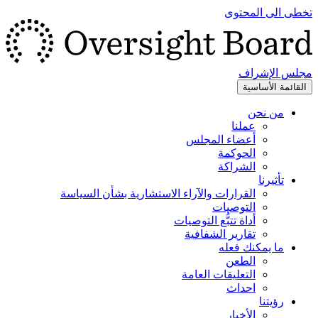
تخطى الى المحتوى
مجلس الإشراف
القائمة الأساسية
من نحن
عملنا
أعضاء المجلس
الحوكمة
الشراكة
تأثيرنا
القرارات والآراء الاستشارية بشأن السياسة
التوصيات
أداة تتبُّع التوصيات
تقارير الشفافية
ما يمكنك فعله
الطعن
التعليقات العامة
احداث
رؤيتنا
الأخبار