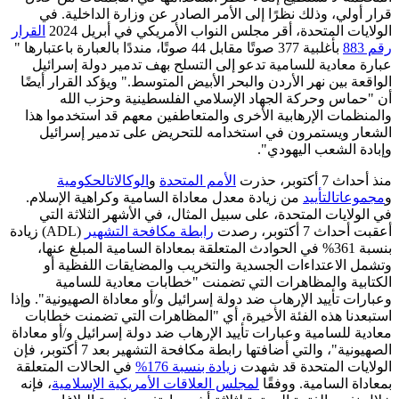
قرار أولي، وذلك نظرًا إلى الأمر الصادر عن وزارة الداخلية. في
الولايات المتحدة، أقر مجلس النواب الأمريكي في أبريل 2024
القرار
رقم 883
بأغلبية 377 صوتًا مقابل 44 صوتًا، منددًا بالعبارة باعتبارها "
عبارة معادية للسامية تدعو إلى التسلح بهف تدمير دولة إسرائيل
الواقعة بين نهر الأردن والبحر الأبيض المتوسط." ويؤكد القرار أيضًا
أن "حماس وحركة الجهاد الإسلامي الفلسطينية وحزب الله
والمنظمات الإرهابية الأخرى والمتعاطفين معهم قد استخدموا هذا
الشعار ويستمرون في استخدامه للتحريض على تدمير إسرائيل
وإبادة الشعب اليهودي".
منذ أحداث 7 أكتوبر، حذرت
الأمم المتحدة
و
الوكالات
الحكومية
و
مجموعات
التأييد
من زيادة معدل معاداة السامية وكراهية الإسلام.
في الولايات المتحدة، على سبيل المثال، في الأشهر الثلاثة التي
أعقبت أحداث 7 أكتوبر، رصدت
رابطة مكافحة التشهير
(ADL) زيادة
بنسبة 361% في الحوادث المتعلقة بمعاداة السامية المبلغ عنها،
وتشمل الاعتداءات الجسدية والتخريب والمضايقات اللفظية أو
الكتابية والمظاهرات التي تضمنت "خطابات معادية للسامية
وعبارات تأييد الإرهاب ضد دولة إسرائيل و/أو معاداة الصهيونية". وإذا
استبعدنا هذه الفئة الأخيرة، أي "المظاهرات التي تضمنت خطابات
معادية للسامية وعبارات تأييد الإرهاب ضد دولة إسرائيل و/أو معاداة
الصهيونية"، والتي أضافتها رابطة مكافحة التشهير بعد 7 أكتوبر، فإن
الولايات المتحدة قد شهدت
زيادة بنسبة 176%
في الحالات المتعلقة
بمعاداة السامية. ووفقًا
لمجلس العلاقات الأمريكية الإسلامية
، فإنه