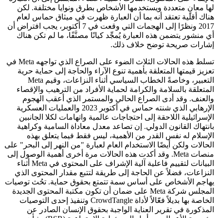
لها معانٍ متعددة ويستخدمها الأشخاص بطرق ونوايا مختلفة. لكن
هناك أقلية تعتقد أنه بما أن العبارة ظهرت في ميثاق حماس لعام
2017 ونظرًا إلى الهجمات التي وقعت في 7 أكتوبر، يجب افتراض أن
أي منشور يتضمن هذه العبارة يُمجِّد كيانًا مصنَّفًا، ما لم تكن هناك
إشارات صريحة توضح خلاف ذلك.
تسلط هذه الحالات الثلاث الضوء على الصراع الذي تواجهه Meta في
تعزيز قيمتها المتعلقة بأهمية تنوع الآراء والحاجة إلى حماية حرية
التعبير، وخاصةً الخطاب السياسي أثناء النزاعات، وقيم Meta
المتعلقة بالسلامة والكرامة لحماية الأفراد من الترهيب والإقصاء
والعنف. وقد أدى الصراع الحالي والمستمر الذي أعقب الهجوم
الإرهابي الذي شنته حماس في أكتوبر 2023 والعمليات العسكرية
الإسرائيلية اللاحقة إلى احتجاجات عالمية واتهامات لكلا الجانبين
بانتهاك القانون الدولي. إن تصاعد معدل معاداة السامية وكراهية
الإسلام له نفس القدر من الأهمية، ليس فقط فيما يتعلق بهذه
الحالات ولكن أيضًا الاستخدام العام لعبارة "من النهر إلى البحر" على
منصات Meta. وقد أكدت هذه الحالات مرة أخرى أهمية الوصول إلى
البيانات لتقييم فاعلية آلية الإشراف على المحتوى في Meta أثناء
النزاعات، فضلاً عن الحاجة إلى طريقة لتتبع مقدار المحتوى الذي
يهاجم الأشخاص على أساس سمة تتمتع بحقوق حماية. تحُث توصيات
المجلس شركة Meta على ضمان أن تكون مكتبة المحتوى الجديدة
الخاصة بها بديلاً فعّالاً لأداة CrowdTangle وتنفيذ إحدى التوصيات
المذكورة في تقرير العناية الواجبة بحقوق الإنسان الصادر عن