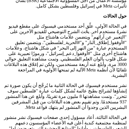
مؤسسة الأعمال من أجل المسؤولية الاجتماعية (BSR) بشأن
تأثيرات Meta في إسرائيل وفلسطين بشكل كامل.
حول الحالات
في الحالة الأولى، علّق أحد مستخدمي فيسبوك على مقطع فيديو
نشرهُ مستخدم آخر. يحُث الشرح التوضيحي للفيديو الآخرين على
"التعبير عن آرائهم" ويتضمن علامات هاشتاج مثل
"#أوقفوا_إطلاق_النار" و"#الحرية_لفلسطين". ويتضمن تعليق
المستخدم عبارة "من النهر إلى البحر" في شكل هاشتاج، وعلامات
هاشتاج أخرى مثل "#أوقفوا_دعم_إسرائيل"، ورموزًا تعبيرية على
شكل قلوب بألوان العلم الفلسطيني. وتمت مشاهدة التعليق حوالي
3000 مرة، وأبلغ عنه أربعة مستخدمين، ولكن تم إغلاق هذه البلاغات
تلقائيًا لأن أنظمة Meta الآلية لم تمنحها الأولوية في المراجعة
البشرية.
نشر مستخدم فيسبوك في الحالة الثانية ما يُرجَّح أن يكون صورة تم
إنشاؤها لشرائح بطيخ عائمة تُشكل كلمات عبارة "فلسطين سوف
تتحرر". وتمت مشاهدتها 8 مليون مرة تقريبًا، وأبلغ عن هذا المنشور
937 مستخدمًا. وتم تقييم بعض هذه البلاغات من قِبل المشرفين
البشريين الذين وجدوا أن المنشور لم ينتهك قواعد Meta.
في الحالة الثالثة، أعاد مسؤول إحدى صفحات فيسبوك نشر منشور
لمنظمة مجتمعية كندية أعلن فيه الأعضاء المؤسسون دعمهم
للشعب الفلسطيني، وأدانوا "المذابح الوحشية التي يتعرضون لها"