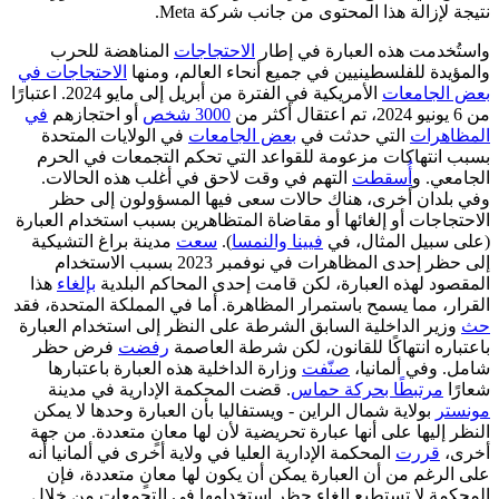
نتيجة لإزالة هذا المحتوى من جانب شركة Meta.
واستُخدمت هذه العبارة في إطار
الاحتجاجات
المناهضة للحرب
والمؤيدة للفلسطينيين في جميع أنحاء العالم، ومنها
الاحتجاجات في
بعض الجامعات
الأمريكية في الفترة من أبريل إلى مايو 2024. اعتبارًا
من 6 يونيو 2024، تم اعتقال أكثر من
3000 شخص
أو احتجازهم
في
المظاهرات
التي حدثت في
بعض الجامعات
في الولايات المتحدة
بسبب انتهاكات مزعومة للقواعد التي تحكم التجمعات في الحرم
الجامعي. و
أُسقطت
التهم في وقت لاحق في أغلب هذه الحالات.
وفي بلدان أخرى، هناك حالات سعى فيها المسؤولون إلى حظر
الاحتجاجات أو إلغائها أو مقاضاة المتظاهرين بسبب استخدام العبارة
(على سبيل المثال، في
فيينا
والنمسا
).
سعت
مدينة براغ التشيكية
إلى حظر إحدى المظاهرات في نوفمبر 2023 بسبب الاستخدام
المقصود لهذه العبارة، لكن قامت إحدى المحاكم البلدية
بإلغاء
هذا
القرار، مما يسمح باستمرار المظاهرة. أما في المملكة المتحدة، فقد
حث
وزير الداخلية السابق الشرطة على النظر إلى استخدام العبارة
باعتباره انتهاكًا للقانون، لكن شرطة العاصمة
رفضت
فرض حظر
شامل. وفي ألمانيا،
صنّفت
وزارة الداخلية هذه العبارة باعتبارها
شعارًا
مرتبطًا بحركة حماس
. قضت المحكمة الإدارية في مدينة
مونستر
بولاية شمال الراين - ويستفاليا بأن العبارة وحدها لا يمكن
النظر إليها على أنها عبارة تحريضية لأن لها معانٍ متعددة. من جهة
أخرى،
قررت
المحكمة الإدارية العليا في ولاية أخرى في ألمانيا أنه
على الرغم من أن العبارة يمكن أن يكون لها معانٍ متعددة، فإن
المحكمة لا تستطيع إلغاء حظر استخدامها في التجمعات من خلال