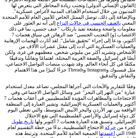
[القانون الإنساني الدولي] وتجنب زيادة المخاطر التي يتعرض لها
المدنيون من خلال استخدام الأهداف المدنية لأغراض عسكرية".
وبالإضافة إلى ذلك، توصل الممثل الخاص للأمين العام للأمم المتحدة
المعني
بالعنف الجنسي في حالات النزاع
إلى أنه تم العثور على
معلومات واضحة ومقنعة تفيد بارتكاب "عنف جنسي، بما في ذلك
الاغتصاب [و] التعذيب الجنسي" ضد الرهائن في سياق هجمات 7
أكتوبر، ودعا إلى إجراء "تحقيق شامل". لقد أثارت الهجمات الإرهابية
والعمليات العسكرية التي أدت إلى مقتل عشرات الآلاف من
الأشخاص وتشريد أكثر من مليوني شخص، معظمهم في غزة، ولكن
أيضًا في إسرائيل والضفة الغربية المحتلة، اهتمامًا ونقاشًا وتدقيقًا
مكثفًا في كل أنحاء العالم. وقد شهدت منصات التواصل الاجتماعي،
مثل فيسبوك وInstagram وThreads جزءًا كبيرًا من هذا الاهتمام
والنقاش والتدقيق.
وفقًا للتقارير والأبحاث التي أجراها المجلس، تصاعَد معدل استخدام
عبارة "من النهر إلى البحر" عبر وسائل التواصل الاجتماعي وفي
الاحتجاجات والمظاهرات المؤيدة للفلسطينيين في أعقاب هجمات 7
أكتوبر والعمليات العسكرية الإسرائيلية. وتشير العبارة إلى المنطقة
الواقعة بين نهر الأردن والبحر الأبيض المتوسط، والتي تغطي اليوم
كل دولة إسرائيل والأراضي الفلسطينية التي تقع الاحتلال
الإسرائيلي. وتسبق هذه العبارة هجمات 7 أكتوبر ولها
تاريخ طويل
كجزء من
حركة
الاحتجاج الفلسطينية، بدءًا من خطة التقسيم لعام
1948 التي
اعتمدتها
الجمعية العامة للأمم المتحدة. وترتبط هذه