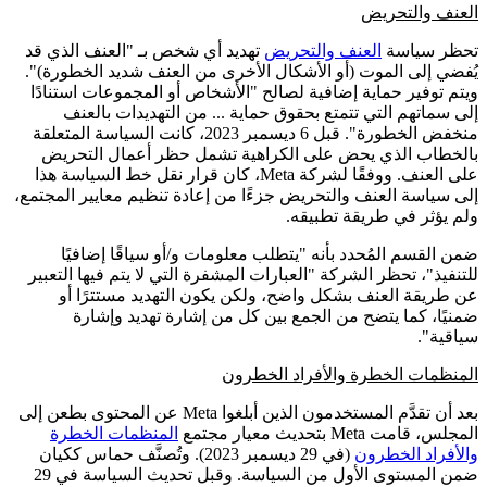
العنف والتحريض
تحظر سياسة
العنف والتحريض
تهديد أي شخص بـ "العنف الذي قد
يُفضي إلى الموت (أو الأشكال الأخرى من العنف شديد الخطورة)".
ويتم توفير حماية إضافية لصالح "الأشخاص أو المجموعات استنادًا
إلى سماتهم التي تتمتع بحقوق حماية ... من التهديدات بالعنف
منخفض الخطورة". قبل 6 ديسمبر 2023، كانت السياسة المتعلقة
بالخطاب الذي يحض على الكراهية تشمل حظر أعمال التحريض
على العنف. ووفقًا لشركة Meta، كان قرار نقل خط السياسة هذا
إلى سياسة العنف والتحريض جزءًا من إعادة تنظيم معايير المجتمع،
ولم يؤثر في طريقة تطبيقه.
ضمن القسم المُحدد بأنه "يتطلب معلومات و/أو سياقًا إضافيًا
للتنفيذ"، تحظر الشركة "العبارات المشفرة التي لا يتم فيها التعبير
عن طريقة العنف بشكل واضح، ولكن يكون التهديد مستترًا أو
ضمنيًا، كما يتضح من الجمع بين كل من إشارة تهديد وإشارة
سياقية".
المنظمات الخطرة والأفراد الخطرون
بعد أن تقدَّم المستخدمون الذين أبلغوا Meta عن المحتوى بطعن إلى
المجلس، قامت Meta بتحديث معيار مجتمع
المنظمات الخطرة
والأفراد الخطرون
(في 29 ديسمبر 2023). وتُصنَّف حماس ككيان
ضمن المستوى الأول من السياسة. وقبل تحديث السياسة في 29