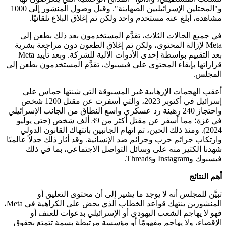
و"المحتلين الإسرائيليين الصهاينة". وقبل وصول المنشور إلى 1000
مشاهدة، أبلغ عنه مستخدم واحد ولكن تم إغلاق البلاغ تلقائيًا.
في جميع الحالات الثلاث، تقدَّم المستخدمون بعد ذلك بطعن إلى
Meta لإزالة المحتوى، ولكن تم إغلاق الطعون دون مراجعة بشرية
بعد التقييم بواسطة إحدى الأدوات الآلية للشركة. وبعد تأييد Meta
قراراتها بإبقاء المحتوى على فيسبوك، تقدَّم المستخدمون بطعن إلى
المجلس.
أعقب الهجمات الإرهابية غير المسبوقة التي شنتها حماس على
إسرائيل في أكتوبر 2023، والتي أسفرت عن مقتل 1200 شخص
واحتجاز 240 رهينة رد عسكري واسع النطاق من الجانب الإسرائيلي
في غزة؛ مما أسفر عن مقتل أكثر من 39 ألف شخص (حتى يوليو
2024). ومنذ ذلك الحين، تم اتهام الجانبين بانتهاك القانون الدولي
وارتكاب جرائم حرب وجرائم ضد الإنسانية. وقد أثار ذلك جدلاً عالميًا
شهدنا الكثير منه على وسائل التواصل الاجتماعي، بما في ذلك
فيسبوك وInstagram وThreads.
أهم النتائج
تبيَّن للمجلس أنه لا يوجد ما يشير إلى أن محتوى التعليق أو
المنشورين ينتهك قواعد الخطاب الذي يحض على الكراهية في Meta،
فهو لا يهاجم الشعب اليهودي أو الإسرائيلي بدعوات للعنف أو
الإقصاء، ولا يهاجم مفهومًا أو مؤسسة مرتبطة بسمة تتمتع بحقوق