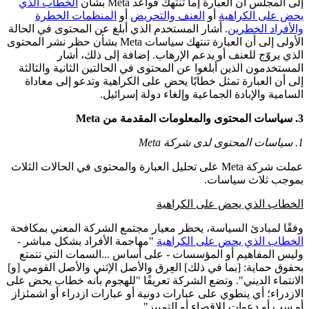
إلى المجلس أن العبارة إما تنتهك قواعد Meta بشأن
الخطاب الذي
يحض على الكراهية
أو
العنف والتحريض
أو
المنظمات الخطرة
والأفراد الخطرين
. أشار المستخدم الذي أبلغ عن المحتوى في الحالة
الأولى إلى أن العبارة تنتهك سياسات Meta بشأن حظر نشر المحتوى
الذي يروّج للعنف أو يدعم الإرهاب. إضافة إلى ذلك، أشار
المستخدمون الذين أبلغوا عن المحتوى في الحالتين الثانية والثالثة
إلى أن العبارة تمثل خطابًا يحض على الكراهية وتدعو إلى معاداة
السامية والإبادة الجماعية وإلغاء دولة إسرائيل.
3. سياسات المحتوى والمعلومات المقدمة من Meta
1. سياسات المحتوى لدى شركة Meta
عملت شركة Meta على تحليل العبارة والمحتوى في الحالات الثلاث
بموجب ثلاث سياسات.
الخطاب الذي يحض على الكراهية
وفقًا لمبادئ السياسة، يحظر معيار مجتمع الشركة المعني بمكافحة
الخطاب الذي يحض على الكراهية
"مهاجمة الأفراد بشكل مباشر -
وليس المفاهيم أو المؤسسات - على أساس ...السمات التي تتمتع
بحقوق حماية: [بما في ذلك] العِرق والأصل الإثني والأصل القومي [و]
الانتماء الديني". وتضع الشركة تعريفًا "للهجوم بأنه خطاب يحض على
الازدراء؛ أي ينطوي على عبارات دونية أو عبارات ازدراء أو اشمئزاز
أو سب أو دعوات للإقصاء أو التمييز".