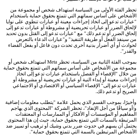
تحظر الفئة الأولى من السياسة استهداف شخص أو مجموعة من
الأشخاص على أساس سماتهم التي تتمتع بحقوق حماية باستخدام
"عبارات تدعو إلى اتخاذ إجراءات معينة أو عبارات تنطوي على نوايا
لإلحاق الضرر أو عبارات تحريضية أو مشروطة أو عبارات تدعو إلى
إلحاق الضرر أو تدعم ذلك" مع "عبارات تدعو إلى القتل بدون تحديد
من سينفذ الفعل أو طريقة التنفيذ" و"عبارات الدعاء بالتعرض
لحوادث أو أي أضرار بدنية أخرى تحدث دون فاعل أو بفعل القضاء
والقدر".
بموجب الفئة الثانية من السياسة، تحظر Meta استهداف شخص أو
مجموعة من الأشخاص على أساس سماتهم التي تتمتع بحقوق حماية
من خلال "الإقصاء أو الفصل باستخدام عبارات تدعو إلى اتخاذ
إجراءات معينة أو إبداء النية أو عبارات تحريضية أو مشروطة أو
عبارات تدعو إلى" الإقصاء السياسي أو الاقتصادي أو الاجتماعي
الصريح أو تدعم ذلك.
وأخيرًا، بموجب القسم الذي يحمل علامة "يتطلب معلومات إضافية
و/أو سياقًا من أجل الإنفاذ"، تحظر الشركة "المحتوى الذي يهاجم
المفاهيم أو المؤسسات أو الأفكار أو الممارسات أو المعتقدات
المرتبطة بالسمات التي تتمتع بحقوق حماية، حيث إن هذا المحتوى
يحتمل أن يسهم في حدوث ضرر بدني وشيك أو ترهيب أو تمييز ضد
الأشخاص المرتبطين بالسمة التي تتمتع بحقوق حماية".