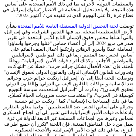
والمنظمات الدولية الأخرى، بما في ذلك الأمم المتحدة، على أساس
هذه النتيجة. ولا يأخذ تحليل المحكمة في الاعتبار "سلوك إسرائيل في
قطاع غزة ردًا على الهجوم الذي تم تنفيذه في 7 أكتوبر 2023".
توصلت
لجنة التحقيق الدولية المستقلة التابعة للأمم المتحدة
بشأن
الأرض الفلسطينية المحتلة، بما فيها القدس الشرقية، وفي إسرائيل،
والتي أنشأها مجلس حقوق الإنسان التابع للأمم المتحدة، في تقرير
صدر في مايو 2024، إلى أن أعضاء حماس "قتلوا وجرحوا وأساؤوا
المعاملة عمدًا وأسروا الرهائن وارتكبوا أعمال العنف القائم على
أساس الجنس ضد المدنيين، بما في ذلك المواطنين الإسرائيليين
والمواطنين الأجانب، وكذلك أفراد قوات الأمن الإسرائيلية". ووفقًا
للجنة، فإن "هذه الأفعال تشكل جرائم حرب"، فضلاً عن "انتهاكات
وتجاوزات للقانون الإنساني الدولي والقانون الدولي لحقوق الإنسان".
وتوصلت اللجنة أيضًا إلى أن "إسرائيل ارتكبت جرائم حرب وجرائم
ضد الإنسانية وانتهاكات [للقانون الإنساني الدولي] و[القانون الدولي
لحقوق الإنسان]". وذكرت أن "إسرائيل استخدمت سياسة التجويع
كوسيلة في الحرب"، و"استخدمت حجب ضروريات الحياة كسلاح،
بما في ذلك المساعدات الإنسانية"، كما "ارتكبت جرائم جنسية
وجرائم على أساس الجنس ضد الفلسطينيين". وفيما يتعلق بالتقارير
وادعاءات قوات الأمن الإسرائيلية التي تشير إلى أن الجناح العسكري
لحماس وغيرها من الجماعات المسلحة غير التابعة للدولة في غزة
يعمل من داخل المناطق المدنية، فإن اللجنة "تكرر أن جميع أطراف
النزاع، بما في ذلك قوات الأمن الإسرائيلية والأجنحة العسكرية
لحماس وغيرها من الجماعات المسلحة غير التابعة للدولة الالتزام بـ