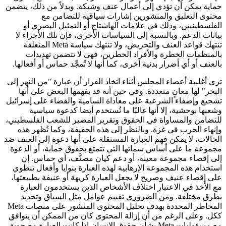
حماية يمكن أن تؤدي إلى أعمال عنف وشيكة. وبدلاً من ذلك، يتضمن
محتوى التعليق والمنشورين إشارات سياقية للتضامن مع
الفلسطينيين، وذلك في علامات الهاشتاج أو التمثيل البصري أو
بيانات الدعم. وبالنسبة إلى السياسات الأخرى، فإن تلك الأجزاء لا
تنتهك قواعد العنف والتحريض، ولا تنتهك سياسة Meta المتعلقة
بالمنظمات الخطرة والأفراد الخطرين، فهي لا تتضمن تهديدات
بالعنف أو أي أضرار بدنية أخرى، كما أنها لا تُمجِّد حماس أو أفعالها.
ترى أغلبية أعضاء المجلس أثناء اتخاذ القرار أن عبارة "من النهر إلى
البحر" لها معانٍ متعددة. وفي حين أنه قد يفهمها البعض على أنها
تشجيع وإضفاء الشرعية على معاداة السامية والقضاء على إسرائيل
وشعبها بوحشية، إلا أنها غالبًا ما تُستخدم أيضا كدعوة سياسية
للتضامن والمساواة في الحقوق وتقرير المصير للشعب الفلسطيني،
وإنهاء الحرب في غزة. وبالنظر إلى هذه الحقيقة، وكما تُظهر هذه
الحالات، لا يمكن فهم العبارة المستقلة على أنها دعوة إلى العنف ضد
مجموعة ما على أساس سماتها التي تتمتع بحقوق حماية، أو الدعوة
إلى إقصاء مجموعة معينة، أو دعم كيان مصنَّف، أي حماس. إن
استخدام هذه المجموعة الإرهابية لهذه العبارة بنوايا وأفعال تنطوي
على إقصاء عنيف وصريح لا يجعل العبارة كريهة أو عنيفة بطبيعتها،
مع الأخذ في الاعتبار اختلاف الأشخاص الذين يستخدمون العبارة
بطرق مختلفة. ومن الضروري تقييم عوامل مثل السياق وتحديد
المخاطر المحددة بهدف تحليل المحتوى المنشور على منصات Meta
ككل. وعلى الرغم من أن إزالة المحتوى كان من الممكن أن يتوافق
مع مسؤوليات Meta بشأن حقوق الإنسان إذا كانت العبارة مصحوبة