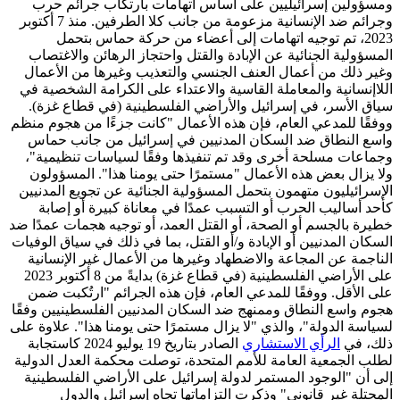
ومسؤولين إسرائيليين على أساس اتهامات بارتكاب جرائم حرب
وجرائم ضد الإنسانية مزعومة من جانب كلا الطرفين. منذ 7 أكتوبر
2023، تم توجيه اتهامات إلى أعضاء من حركة حماس بتحمل
المسؤولية الجنائية عن الإبادة والقتل واحتجاز الرهائن والاغتصاب
وغير ذلك من أعمال العنف الجنسي والتعذيب وغيرها من الأعمال
اللاإنسانية والمعاملة القاسية والاعتداء على الكرامة الشخصية في
سياق الأسر، في إسرائيل والأراضي الفلسطينية (في قطاع غزة).
ووفقًا للمدعي العام، فإن هذه الأعمال "كانت جزءًا من هجوم منظم
واسع النطاق ضد السكان المدنيين في إسرائيل من جانب حماس
وجماعات مسلحة أخرى وقد تم تنفيذها وفقًا لسياسات تنظيمية"،
ولا يزال بعض هذه الأعمال "مستمرًا حتى يومنا هذا". المسؤولون
الإسرائيليون متهمون بتحمل المسؤولية الجنائية عن تجويع المدنيين
كأحد أساليب الحرب أو التسبب عمدًا في معاناة كبيرة أو إصابة
خطيرة بالجسم أو الصحة، أو القتل العمد، أو توجيه هجمات عمدًا ضد
السكان المدنيين أو الإبادة و/أو القتل، بما في ذلك في سياق الوفيات
الناجمة عن المجاعة والاضطهاد وغيرها من الأعمال غير الإنسانية
على الأراضي الفلسطينية (في قطاع غزة) بدايةً من 8 أكتوبر 2023
على الأقل. ووفقًا للمدعي العام، فإن هذه الجرائم "ارتُكبت ضمن
هجوم واسع النطاق وممنهج ضد السكان المدنيين الفلسطينيين وفقًا
لسياسة الدولة"، والذي "لا يزال مستمرًا حتى يومنا هذا". علاوة على
ذلك، في
الرأي الاستشاري
الصادر بتاريخ 19 يوليو 2024 كاستجابة
لطلب الجمعية العامة للأمم المتحدة، توصلت محكمة العدل الدولية
إلى أن "الوجود المستمر لدولة إسرائيل على الأراضي الفلسطينية
المحتلة غير قانوني" وذكرت التزاماتها تجاه إسرائيل والدول