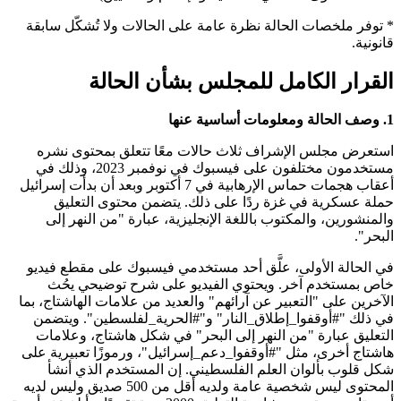
* توفر ملخصات الحالة نظرة عامة على الحالات ولا تُشكّل سابقة
قانونية.
القرار الكامل للمجلس بشأن الحالة
1. وصف الحالة ومعلومات أساسية عنها
استعرض مجلس الإشراف ثلاث حالات معًا تتعلق بمحتوى نشره
مستخدمون مختلفون على فيسبوك في نوفمبر 2023، وذلك في
أعقاب هجمات حماس الإرهابية في 7 أكتوبر وبعد أن بدأت إسرائيل
حملة عسكرية في غزة ردًا على ذلك. يتضمن محتوى التعليق
والمنشورين، والمكتوب باللغة الإنجليزية، عبارة "من النهر إلى
البحر".
في الحالة الأولى، علَّق أحد مستخدمي فيسبوك على مقطع فيديو
خاص بمستخدم آخر. ويحتوي الفيديو على شرح توضيحي يحُث
الآخرين على "التعبير عن آرائهم" والعديد من علامات الهاشتاج، بما
في ذلك "#أوقفوا_إطلاق_النار" و"#الحرية_لفلسطين". ويتضمن
التعليق عبارة "من النهر إلى البحر" في شكل هاشتاج، وعلامات
هاشتاج أخرى، مثل "#أوقفوا_دعم_إسرائيل"، ورموزًا تعبيرية على
شكل قلوب بألوان العلم الفلسطيني. إن المستخدم الذي أنشأ
المحتوى ليس شخصية عامة ولديه أقل من 500 صديق وليس لديه