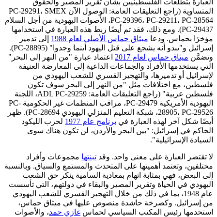
العبارة بتطلعات الفلسطينيين بشأن تقرير المصير والحقوق
المتساوية (راجع التعليقات العامة: الوصول الآن PC-29291، SMEX
PC-29396، PC-29211، PC-28564، الأصوات اليهودية من أجل السلام
PC-29437). ومع ذلك، فقد تم أيضًا ربط هذه العبارة في استخدامها
مؤخرًا بحماس. ودعا
ميثاق حماس الأصلي لعام 1988
إلى تدمير
إسرائيل و"يبدو أنه يشجع على قتل اليهود أينما وجدوا" (PC-28895).
وتضمَّن
ميثاق حماس لعام 2017
اعتماد عبارة "من النهر إلى البحر"
التي يستخدمها الأفراد والجماعات الداعية إلى المعارضة العنيفة
لإسرائيل أو تدميرها، والتهجير القسري للشعب اليهودي من
فلسطين، مع اختلافات مثل "من النهر إلى البحر سوف تكون
فلسطين عربية" (راجع التعليقات العامة: ADL PC-29259، اللجنة
اليهودية الأمريكية PC-29479، مراقب المنظمات غير الحكومية PC-
28905، PC-29526، شبكة التعليم المنزلي اليهودي PC-28694). ظهر
أيضًا شكل آخر لهذه العبارة في
برنامج عام 1977
لحزب الليكود
الحاكم في إسرائيل: "بين البحر والأردن، لن تكون هناك سوى
السيادة الإسرائيلية".
لا تقتصر العبارة على معنى واحد. وقد
تبنتها
مجموعات وأفراد
مختلفين، وتعتمد أهميتها على المتحدث والمستمع والسياق. وبالنسبة
إلى البعض، فهي بمثابة اتهام بمعادية السامية ينكر حق الشعب
اليهودي في الحياة وتقرير المصير والبقاء في دولتهم، التي تأسست
عام 1948، بما في ذلك من خلال التهجير القسري للشعب اليهودي
من إسرائيل. وكصرخة حاشدة منصوص عليها في ميثاق حماس،
استخدمها رئيس المكتب السياسي لحماس
غازي حمد
، والأصوات