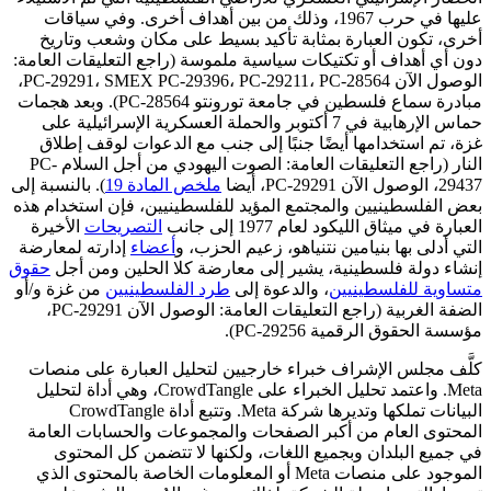
عليها في حرب 1967، وذلك من بين أهداف أخرى. وفي سياقات
أخرى، تكون العبارة بمثابة تأكيد بسيط على مكان وشعب وتاريخ
دون أي أهداف أو تكتيكات سياسية ملموسة (راجع التعليقات العامة:
الوصول الآن PC-29291، SMEX PC-29396، PC-29211، PC-28564،
مبادرة سماع فلسطين في جامعة تورونتو PC-28564). وبعد هجمات
حماس الإرهابية في 7 أكتوبر والحملة العسكرية الإسرائيلية على
غزة، تم استخدامها أيضًا جنبًا إلى جنب مع الدعوات لوقف إطلاق
النار (راجع التعليقات العامة: الصوت اليهودي من أجل السلام PC-
29437، الوصول الآن PC-29291، أيضا
ملخص المادة 19
). بالنسبة إلى
بعض الفلسطينيين والمجتمع المؤيد للفلسطينيين، فإن استخدام هذه
العبارة في ميثاق الليكود لعام 1977 إلى جانب
التصريحات
الأخيرة
التي أدلى بها بنيامين نتنياهو، زعيم الحزب، و
أعضاء
إدارته لمعارضة
إنشاء دولة فلسطينية، يشير إلى معارضة كلا الحلين ومن أجل
حقوق
متساوية للفلسطينيين
، والدعوة إلى
طرد الفلسطينيين
من غزة و/أو
الضفة الغربية (راجع التعليقات العامة: الوصول الآن PC-29291،
مؤسسة الحقوق الرقمية PC-29256).
كلَّف مجلس الإشراف خبراء خارجيين لتحليل العبارة على منصات
Meta. واعتمد تحليل الخبراء على CrowdTangle، وهي أداة لتحليل
البيانات تملكها وتديرها شركة Meta. وتتبع أداة CrowdTangle
المحتوى العام من أكبر الصفحات والمجموعات والحسابات العامة
في جميع البلدان وبجميع اللغات، ولكنها لا تتضمن كل المحتوى
الموجود على منصات Meta أو المعلومات الخاصة بالمحتوى الذي