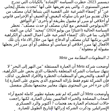
ديسمبر 2023، حظرت السياسة "الإشادة" بالكيانات التي تندرج
ضمن المستوى 1، والتي يتم تعريفها على أنها "تتحدث بشكل إيجابي
عن" أو "إضفاء الشرعية على القضية التي يتبناها كيان مصنَّف من
خلال تقديم مزاعم بأن سلوكه البغيض أو العنيف أو الإجرامي قانوني
أو أخلاقي أو مبرر أو مقبول بطريقة أو بأخرى" أو التوافق
"الأيديولوجي للشخص مع كيان مصنَّف أو حدث مصنَّف". تحظر
السياسة الحالية (اعتبارًا من يوليو 2024) "تمجيد" كيان من الفئة
الأولى، بما في ذلك "إضفاء الشرعية على أعمال العنف أو الكراهية
التي يرتكبها كيان مصنَّف أو الدفاع عنها من خلال الادعاء بأن تلك
الأفعال لها مبرر أخلاقي أو سياسي أو منطقي أو أي مبرر آخر يجعلها
مقبولة أو معقولة".
2. المعلومات المقدَّمة من Meta
أوضحت شركة Meta أن العبارة المستقلة "من النهر إلى البحر" لا
تنتهك سياسات الشركة المتعلقة بالخطاب الذي يحض على الكراهية،
أو العنف والتحريض أو المنظمات الخطرة والأفراد الخطرين. لذلك،
فإن الشركة تقوم فقط بإزالة المحتوى الذي يحتوي على العبارة إذا
كان جزء آخر من المحتوى ينتهك معايير مجتمعها بشكل منفصل.
وأوضحت Meta أن الشركة لم تقم بعملية تطوير كاملة لجمع آراء
أصحاب المصلحة والخبراء العالميين بشأن العبارة، لكنها راجعت
حالات استخدام العبارة بعد هجمات 7 أكتوبر والرد العسكري
الإسرائيلي. وذكرت الشركة إدراكها للتاريخ الطويل للعبارة.