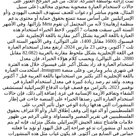
تمت إزالته بواسطة الشركة. لذلك، من غير المُرجح العثور على
حالات لاستخدام العبارة مصحوبة بمحتوى مخالف (على سبيل
المثال، هجوم مباشر أو دعوات للعنف تستهدف الشعب اليهودي و/أو
الإسرائيليين على أساس سمة تتمتع بحقوق حماية أو محتوى يدعم
منظمة إرهابية)؛ لأنه من المحتمل أن تقوم Meta بإزالتها. وفي الأشهر
الستة التي سبقت هجمات 7 أكتوبر، لاحظ الخبراء استخدام هذه
العبارة باللغة العربية بشكل أكبر مقارنة باللغة الإنجليزية على
فيسبوك (1600 مقابل 1400، على التوالي). وفي الأشهر الستة التي
تلت 7 أكتوبر، وحتى 23 مارس 2024، ارتفع معدل استخدام العبارة
في اللغة الإنجليزية بشكل ملحوظ مقارنة بالعربية (82.082 مقابل
2880، على التوالي). وبحسب كلام هؤلاء الخبراء، فإن معدل
استخدام العبارة قد زاد بشكل أكبر على فيسبوك خلال هذه الفترة
في شهري يناير ومارس. وعلى منصة Instagram، استُخدمت العبارة
باللغة الإنجليزية أكثر بكثير من استخدامها باللغة العربية قبل 7 أكتوبر
وبعده. ولقد تم رصد زيادة كبيرة في معدل استخدام العبارة في
نوفمبر 2023، بالتزامن مع قصف قوات الدفاع الإسرائيلية لمستشفى
الشفاء وتفاقم الأزمة الإنسانية في غزة. إضافة إلى ذلك، فإن حالات
استخدام العبارة التي رصدها الخبراء على المنصة جاءت في إطار
المنشورات التي هدفها زيادة الوعي حول تأثير الحرب على
الفلسطينيين أو الدعوة إلى وقف إطلاق النار و/أو الاعتراف بحقوق
الفلسطينيين في تقرير المصير والمساواة. وعلى الرغم من ظهور
علامات هاشتاج تنتقد الجيش الإسرائيلي بشكل متزايد، فإنه لم يتم
تحديد أي منشورات تدعو صراحة إلى قتل اليهود أو تؤيد ما فعلته
حماس في السابع من أكتوبر. قد يكون غياب مثل هذه المنشورات