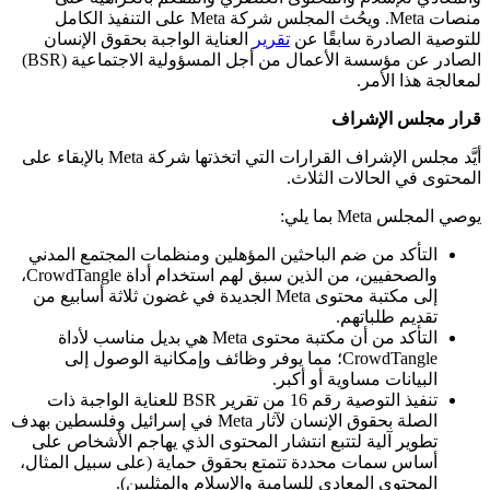
منصات Meta. ويحُث المجلس شركة Meta على التنفيذ الكامل
للتوصية الصادرة سابقًا عن
تقرير
العناية الواجبة بحقوق الإنسان
الصادر عن مؤسسة الأعمال من أجل المسؤولية الاجتماعية (BSR)
لمعالجة هذا الأمر.
قرار مجلس الإشراف
أيَّد مجلس الإشراف القرارات التي اتخذتها شركة Meta بالإبقاء على
المحتوى في الحالات الثلاث.
يوصي المجلس Meta بما يلي:
التأكد من ضم الباحثين المؤهلين ومنظمات المجتمع المدني
والصحفيين، من الذين سبق لهم استخدام أداة CrowdTangle،
إلى مكتبة محتوى Meta الجديدة في غضون ثلاثة أسابيع من
تقديم طلباتهم.
التأكد من أن مكتبة محتوى Meta هي بديل مناسب لأداة
CrowdTangle؛ مما يوفر وظائف وإمكانية الوصول إلى
البيانات مساوية أو أكبر.
تنفيذ التوصية رقم 16 من تقرير BSR للعناية الواجبة ذات
الصلة بحقوق الإنسان لآثار Meta في إسرائيل وفلسطين بهدف
تطوير آلية لتتبع انتشار المحتوى الذي يهاجم الأشخاص على
أساس سمات محددة تتمتع بحقوق حماية (على سبيل المثال،
المحتوى المعادي للسامية والإسلام والمثليين).