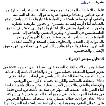
نشرها، انقر
هنا
.
تناولت التعليقات المقدمة الموضوعات التالية: استخدام العبارة من
جانب حماس ومعناها بوصفها عبارة تدعو إلى معاداة السامية
والعنف أو الإقصاء، واستخدام العبارة باعتبارها خطابًا سياسيًا يتمتع
بالحماية أثناء أزمة إنسانية مستمرة، والجذور التاريخية للعبارة
وتطور استخدامها، بما في ذلك اعتبارها دعوة إلى الاعتراف بحقوق
الفلسطينيين في المساواة وتقرير المصير، والحاجة إلى تقييم
العبارة حسب سياقها لتحديد معناها وما إذا كان يمكن ربطها
بالدعوات إلى العنف، والمخاوف بشأن استخدام الأتمتة لتعديل
المحتوى المتعلق بالصراع وتأثيره السلبي على المدافعين عن حقوق
الإنسان والصحفيين.
5. تحليل مجلس الإشراف
تسلط هذه الحالات الثلاث الضوء على الصراع الذي تواجهه Meta في
تعزيز قيمتها المتعلقة بحماية تنوع الآراء والحاجة الماسة إلى حماية
حرية التعبير، وخاصةً الخطاب السياسي في أوقات النزاع، وقيم
Meta المتعلقة بالسلامة والكرامة لحماية الأفراد من الترهيب
والإقصاء والعنف والتعرض لأضرار فعلية. ويتسم ذلك بأهمية خاصة
أثناء الصراعات العنيفة التي تؤثر في سلامة الأشخاص، ليس فقط
في منطقة الحرب ولكن في جميع أنحاء العالم. يتعين على شركة
Meta اتخاذ إجراءات فعالة لضمان عدم استخدام منصاتها للتحريض
على أعمال العنف. ومع هذا، يجب أن تسترشد استجابة الشركة لهذا