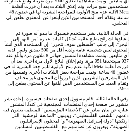
أي متابعين. وتمت مشاهدة التعليق 3000 مرة تقريبًا، وأبلغ عنه أربعة
مستخدمين سبع مرات. وتم إغلاق البلاغات بعد أن قررت أنظمة
Meta الآلية عدم منح الأولوية للمراجعة البشرية لها في غضون 48
ساعة. وتقدَّم أحد المستخدمين الذين أبلغوا عن المحتوى بطعن إلى
المجلس.
في الحالة الثانية، نشر مستخدم فيسبوك ما يبدو أنه صورة تم
إنشاؤها لشرائح بطيخ عائمة تُشكل كلمات عبارة "من النهر إلى
البحر"، إلى جانب "فلسطين سوف تتحرر". إن المستخدم الذي أنشأ
المحتوى ليس شخصية عامة ولديه أقل من 500 صديق وليس لديه
أي متابعين. وتمت مشاهدة المنشور حوالي 8 ملايين مرة وأبلغ عنه
937 مستخدمًا 951 مرة. وتم إغلاق البلاغ الأول مرة أخرى بعد أن
قررت أنظمة Meta الآلية عدم منح الأولوية للمراجعة البشرية له في
غضون 48 ساعة. وتمت مراجعة بعض البلاغات الأخرى وتقييمها من
قبل المشرفين البشريين الذين قرروا أن المحتوى غير مخالف.
وتقدَّم العديد من المستخدمين الذين أبلغوا عن المحتوى بطعن إلى
Meta.
وفي الحالة الثالثة، قام مسؤول إحدى صفحات فيسبوك بإعادة نشر
منشور من صفحة إحدى المنظمات المجتمعية في كندا. المنشور
عبارة عن بيان صادر عن "الأعضاء المؤسسين" للمنظمة يعلنون فيه
دعمهم "للشعب الفلسطيني"، ويدينون "المذبحة الوحشية" التي
ارتكبتها "دولة إسرائيل الصهيونية" و"المحتلون الإسرائيليون
الصهاينة"، ويعربون عن تضامنهم مع "الفلسطينيين المسلمين