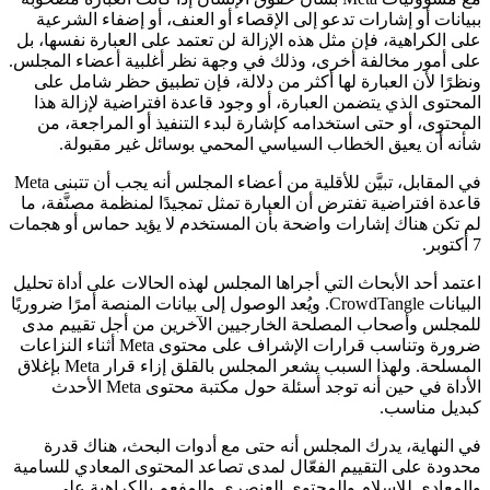
ببيانات أو إشارات تدعو إلى الإقصاء أو العنف، أو إضفاء الشرعية
على الكراهية، فإن مثل هذه الإزالة لن تعتمد على العبارة نفسها، بل
على أمور مخالفة أخرى، وذلك في وجهة نظر أغلبية أعضاء المجلس.
ونظرًا لأن العبارة لها أكثر من دلالة، فإن تطبيق حظر شامل على
المحتوى الذي يتضمن العبارة، أو وجود قاعدة افتراضية لإزالة هذا
المحتوى، أو حتى استخدامه كإشارة لبدء التنفيذ أو المراجعة، من
شأنه أن يعيق الخطاب السياسي المحمي بوسائل غير مقبولة.
في المقابل، تبيَّن للأقلية من أعضاء المجلس أنه يجب أن تتبنى Meta
قاعدة افتراضية تفترض أن العبارة تمثل تمجيدًا لمنظمة مصنَّفة، ما
لم تكن هناك إشارات واضحة بأن المستخدم لا يؤيد حماس أو هجمات
7 أكتوبر.
اعتمد أحد الأبحاث التي أجراها المجلس لهذه الحالات على أداة تحليل
البيانات CrowdTangle. ويُعد الوصول إلى بيانات المنصة أمرًا ضروريًا
للمجلس وأصحاب المصلحة الخارجيين الآخرين من أجل تقييم مدى
ضرورة وتناسب قرارات الإشراف على محتوى Meta أثناء النزاعات
المسلحة. ولهذا السبب يشعر المجلس بالقلق إزاء قرار Meta بإغلاق
الأداة في حين أنه توجد أسئلة حول مكتبة محتوى Meta الأحدث
كبديل مناسب.
في النهاية، يدرك المجلس أنه حتى مع أدوات البحث، هناك قدرة
محدودة على التقييم الفعّال لمدى تصاعد المحتوى المعادي للسامية
والمعادي للإسلام والمحتوى العنصري والمفعم بالكراهية على