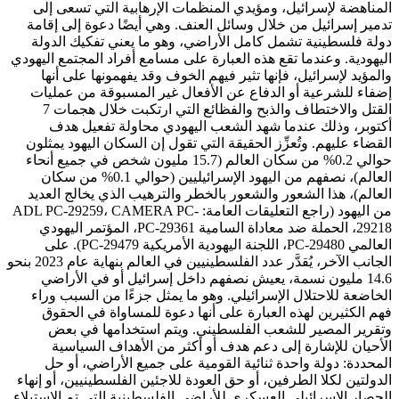
المناهضة لإسرائيل، ومؤيدي المنظمات الإرهابية التي تسعى إلى
تدمير إسرائيل من خلال وسائل العنف. وهي أيضًا دعوة إلى إقامة
دولة فلسطينية تشمل كامل الأراضي، وهو ما يعني تفكيك الدولة
اليهودية. وعندما تقع هذه العبارة على مسامع أفراد المجتمع اليهودي
والمؤيد لإسرائيل، فإنها تثير فيهم الخوف وقد يفهمونها على أنها
إضفاء للشرعية أو الدفاع عن الأفعال غير المسبوقة من عمليات
القتل والاختطاف والذبح والفظائع التي ارتكبت خلال هجمات 7
أكتوبر، وذلك عندما شهد الشعب اليهودي محاولة تفعيل هدف
القضاء عليهم. وتُعزِّز الحقيقة التي تقول إن السكان اليهود يمثلون
حوالي 0.2% من سكان العالم (15.7 مليون شخص في جميع أنحاء
العالم)، نصفهم من اليهود الإسرائيليين (حوالي 0.1% من سكان
العالم)، هذا الشعور والشعور بالخطر والترهيب الذي يخالج العديد
من اليهود (راجع التعليقات العامة: ADL PC-29259، CAMERA PC-
29218، الحملة ضد معاداة السامية PC-29361، المؤتمر اليهودي
العالمي PC-29480، اللجنة اليهودية الأمريكية PC-29479). على
الجانب الآخر، يُقدَّر عدد الفلسطينيين في العالم بنهاية عام 2023 بنحو
14.6 مليون نسمة، يعيش نصفهم داخل إسرائيل أو في الأراضي
الخاضعة للاحتلال الإسرائيلي. وهو ما يمثل جزءًا من السبب وراء
فهم الكثيرين لهذه العبارة على أنها دعوة للمساواة في الحقوق
وتقرير المصير للشعب الفلسطيني. ويتم استخدامها في بعض
الأحيان للإشارة إلى دعم هدف أو أكثر من الأهداف السياسية
المحددة: دولة واحدة ثنائية القومية على جميع الأراضي، أو حل
الدولتين لكلا الطرفين، أو حق العودة للاجئين الفلسطينيين، أو إنهاء
الحصار الإسرائيلي العسكري للأراضي الفلسطينية التي تم الاستيلاء