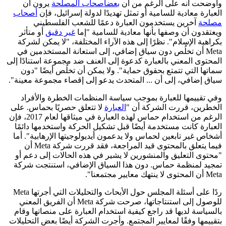
وأوضحت أنه على الرغم من أن
بعض
أصحاب المصلحة
يرون أن
العبارة معادية للسامية أو تمثل تهديدًا لدولة إسرائيل، فإن
أصحاب
مصلحة
آخرين يستخدمون العبارة دعمًا للشعب الفلسطيني
ويعتقدون أن وصفها بأنها معادية للسامية "إما
غير دقيق
أو متأثر
بكراهية الإسلام". نظرًا إلى هذه الآراء المختلفة، "لا يمكن لشركة
Meta أن تخلُص دون سياق إضافي، إلى استعانة المستخدمين في
المحتوى المعني بالعبارة كدعوة إلى العنف ضد مجموعة استنادًا إلى
سماتها التي تتمتع بحقوق حماية". ولا يمكن أن تخلُص أيضًا "دون
سياق إضافي، إلى أن ... المتحدث يدعو إلى إقصاء مجموعة معينة".
وفي تقييمها للعبارة بموجب سياسة المنظمات الخطرة والأفراد
الخطرين، قررت الشركة أن "
العبارة
لا تتعلق حصريًا بحماس. على
الرغم من استخدام حماس لهذه العبارة في ميثاقها لعام 2017، فإن
العبارة كانت مستخدمة أيضًا قبل تشكيل الحركة واستخدمها دائمًا
أشخاص غير تابعين لحماس ولا يدعمون أيديولوجيتها الإرهابية". أما
فيما يتعلق بالمحتوى قيد المراجعة، فقد قررت شركة Meta أن
"محتوى التعليق والمنشورين لا يشير في هذه الحالات إلى دعم أو
تمجيد لمنظمة حماس. دون هذا السياق الإضافي، استنتجت شركة
Meta أن المحتوى لا ينتهك معايير مجتمعنا".
ردًا على أسئلة المجلس حول الأبحاث والتحليلات التي أجرتها Meta
للوصول إلى استنتاجاتها، صرحت شركة Meta أن الفريق المعني
بالسياسة لديها قد راجع كيفية استخدام العبارة على منصاتها وقام
بتقييمها وفقًا لمعايير المجتمع. وأجرت الشركة أيضًا بعض التحليلات