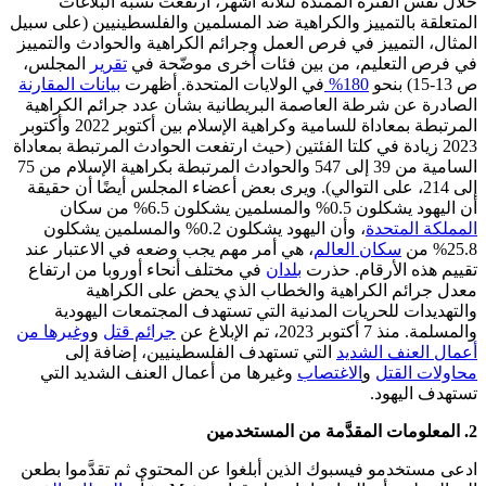
خلال نفس الفترة الممتدة لثلاثة أشهر، ارتفعت نسبة البلاغات
المتعلقة بالتمييز والكراهية ضد المسلمين والفلسطينيين (على سبيل
المثال، التمييز في فرص العمل وجرائم الكراهية والحوادث والتمييز
في فرص التعليم، من بين فئات أخرى موضّحة في
تقرير
المجلس،
ص 13-15) بنحو
180%
في الولايات المتحدة. أظهرت
بيانات المقارنة
الصادرة عن شرطة العاصمة البريطانية بشأن عدد جرائم الكراهية
المرتبطة بمعاداة للسامية وكراهية الإسلام بين أكتوبر 2022 وأكتوبر
2023 زيادة في كلتا الفئتين (حيث ارتفعت الحوادث المرتبطة بمعاداة
السامية من 39 إلى 547 والحوادث المرتبطة بكراهية الإسلام من 75
إلى 214، على التوالي). ويرى بعض أعضاء المجلس أيضًا أن حقيقة
أن اليهود يشكلون 0.5% والمسلمين يشكلون 6.5% من سكان
المملكة المتحدة
، وأن اليهود يشكلون 0.2% والمسلمين يشكلون
25.8% من
سكان العالم
، هي أمر مهم يجب وضعه في الاعتبار عند
تقييم هذه الأرقام. حذرت
بلدان
في مختلف أنحاء أوروبا من ارتفاع
معدل جرائم الكراهية والخطاب الذي يحض على الكراهية
والتهديدات للحريات المدنية التي تستهدف المجتمعات اليهودية
والمسلمة. منذ 7 أكتوبر 2023، تم الإبلاغ عن
جرائم قتل
و
وغيرها من
أعمال العنف الشديد
التي تستهدف الفلسطينيين، إضافة إلى
محاولات القتل
و
الاغتصاب
وغيرها من أعمال العنف الشديد التي
تستهدف اليهود.
2. المعلومات المقدَّمة من المستخدمين
ادعى مستخدمو فيسبوك الذين أبلغوا عن المحتوى ثم تقدَّموا بطعن