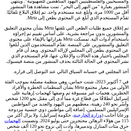
والمسيحيين والفلسطينيين اليهود المناهضين للصهيونية". وينتهي
المنشور بعبارة "من النهر إلى البحر". تمت مشاهدة هذا المنشور
أقل من 1000 مرة، وأبلغ عنه مستخدم واحد. تم إغلاق البلاغ تلقائيًا.
تقدَّم المستخدم الذي أبلغ عن المحتوى بطعن إلى Meta.
تم إغلاق جميع طلبات الطعن التي تلقتها Meta بشأن محتوى التعليق
والمنشورين بدون مراجعة بشرية، على أساس تقييم تم إجراؤه
باستخدام أدوات آلية. تمسكت Meta بقراراتها بالإبقاء على محتوى
التعليق والمنشورين على المنصة. تقدَّم المستخدمون الذين أبلغوا
عن المحتوى بطعن إلى المجلس لإزالة المحتوى. وبعد أن قام
المجلس باختيار هذه الحالات والإعلان عنها، قام المستخدم الذي
نشر المحتوى في الحالة الثالثة بحذف المنشور من منصة فيسبوك.
أخذ المجلس في حسبانه السياق التالي عند التوصل إلى قراره.
في 7 أكتوبر 2023، شنت حماس، وهي منظمة مصنَّفة بموجب الفئة
الأولى من معيار مجتمع Meta بشأن المنظمات الخطرة والأفراد
الخطرين، هجمات غير مسبوقة تم وصفها كهجمات إرهابية على
إسرائيل انطلاقًا من قطاع غزة مما أدى إلى مقتل نحو 1200 شخص
وأسْر نحو 240 رهينة، معظمهم من اليهود والعديد من المواطنين
الإسرائيليين المسلمين، إضافة إلى مواطنين ذوي جنسية مزدوجة
ورعايا أجانب (
وزارة الخارجية
، حكومة إسرائيل). ولا يزال أكثر من
115 من هؤلاء الرهائن محتجزين حتى يوليو 2024. وتضمنت
الهجمات
حرق مئات المنازل وتدميرها، وأدت إلى نزوح نحو 120 ألف شخص