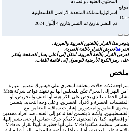
المحتوى العنيف والصادم
موقع
إسرائيل,المملكة المتحدة,الأراضي الفلسطينية
Date
تم النشر بتاريخ تم النشر بتاريخ 4 أَيْلُول 2024
يتوفر هذا القرار باللغتين العربية والعبرية.
انقر
هنا
لعرض القرار باللغة العبرية.
لعرض القرار باللغة العربية، انتقل إلى أعلى يسار الصفحة وانقر
على رمز الكرة الأرضية للوصول إلى قائمة اللغات.
ملخص
بمراجعة ثلاث حالات مختلفة لمحتوى على فيسبوك تتضمن عبارة
"من النهر إلى البحر"، تبيَّن للمجلس أنها لم تنتهك قواعد شركة Meta
بشأن الخطاب الذي يحض على الكراهية، أو العنف والتحريض، أو
المنظمات الخطرة والأفراد الخطرين. وعلى وجه التحديد، يتضمن
محتوى التعليق والمنشورين إشارات سياقية للتضامن مع
الفلسطينيين، ولكنه لا يتضمن لغة تدعو إلى العنف ضد أفراد محددين
أو إقصائهم. كما أن المحتوى لا يُمجِّد حركة حماس أو حتى يشير إليها،
فحماس منظمة صنّفتها Meta على أنها خطيرة. تأييدًا لقرارات Meta
بالإبقاء على المحتوى، أشارت أغلبية أعضاء المجلس إلى أن العبارة