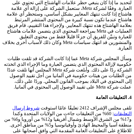
لتحديد ما إذا كان ينبغي حظر علامات الهاشتاج التي تحتوي على
العبارة. وفقًا لشركة Meta، ستعمل الشركة على إزالة أي علامة
هاشتاج إذا كانت تنتهك المعايير بشكل أساسي، وستحظر أي علامة
هاشتاج عندما تكون نسبة كبيرة من المحتوى المنتشر المرتبط
بعلامة الهاشتاج هذه تنتهك المعايير. ولإجراء هذا التقييم، قام فريق
العمليات في Meta بمراجعة المحتوى الذي يتضمن علامات هاشتاج
للعبارة وتبيَّن للفريق أن جزءًا قليلاً فقط من محتوى التعليق
والمنشورين قد انتهك سياسات Meta وكان ذلك لأسباب أخرى بخلاف
العبارة.
وسأل المجلس شركة Meta عما إذا كانت الشركة قد تلقت طلبات
حكومية لإزالة المحتوى الذي يتضمن العبارة وما الإجراء الذي اتخذته
الشركة ردًا على ذلك. وأبلغت شركة Meta المجلس أنها تلقت عددًا
من الطلبات من هيئات حكومية في ألمانيا من أجل تقييد الوصول
إلى المحتوى في البلاد بموجب القانون المحلي. وردًا على ذلك،
عملت شركة Meta على تقييد الوصول إلى المحتوى في ألمانيا.
4. التعليقات العامة
تلقى مجلس الإشراف 2412 تعليقًا عامًا استوفت
شروط إرسال
التعليقات
: 60% من التعليقات جاءت من الولايات المتحدة وكندا
و17% من الشرق الأوسط وشمال أفريقيا و12% من أوروبا و6% من
منطقة آسيا والمحيط الهادئ وأوقيانوسيا و5% من مناطق أخرى.
للاطلاع على التعليقات العامة المقدمة التي وافق أصحابها على