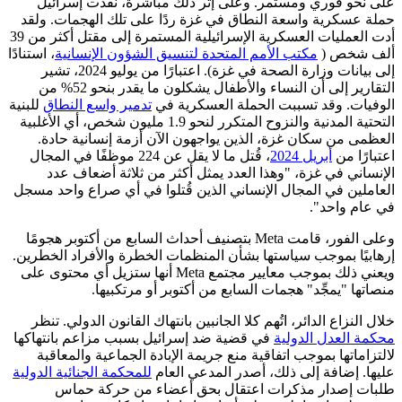
على نحو فوري ومستمر. وعلى إثر ذلك مباشرةً، نفّذت إسرائيل
حملة عسكرية واسعة النطاق في غزة ردًا على تلك الهجمات. ولقد
أدت العمليات العسكرية الإسرائيلية المستمرة إلى مقتل أكثر من 39
ألف شخص (
مكتب الأمم المتحدة لتنسيق الشؤون الإنسانية
، استنادًا
إلى بيانات وزارة الصحة في غزة). اعتبارًا من يوليو 2024، تشير
التقارير إلى أن النساء والأطفال يشكلون ما يقدر بنحو 52% من
الوفيات. وقد تسببت الحملة العسكرية في
تدمير واسع النطاق
للبنية
التحتية المدنية والنزوح المتكرر لنحو 1.9 مليون شخص، أي الأغلبية
العظمى من سكان غزة، الذين يواجهون الآن أزمة إنسانية حادة.
اعتبارًا من
أبريل 2024
، قُتل ما لا يقل عن 224 موظفًا في المجال
الإنساني في غزة، "وهذا العدد يمثل أكثر من ثلاثة أضعاف عدد
العاملين في المجال الإنساني الذين قُتلوا في أي صراع واحد مسجل
في عام واحد".
وعلى الفور، قامت Meta بتصنيف أحداث السابع من أكتوبر هجومًا
إرهابيًا بموجب سياستها بشأن المنظمات الخطرة والأفراد الخطرين.
ويعني ذلك بموجب معايير مجتمع Meta أنها ستزيل أي محتوى على
منصاتها "يمجِّد" هجمات السابع من أكتوبر أو مرتكبيها.
خلال النزاع الدائر، اتُهم كلا الجانبين بانتهاك القانون الدولي. تنظر
محكمة العدل الدولية
في قضية ضد إسرائيل بسبب مزاعم بانتهاكها
لالتزاماتها بموجب اتفاقية منع جريمة الإبادة الجماعية والمعاقبة
عليها. إضافة إلى ذلك، أصدر المدعي العام
للمحكمة الجنائية الدولية
طلبات إصدار مذكرات اعتقال بحق أعضاء من حركة حماس