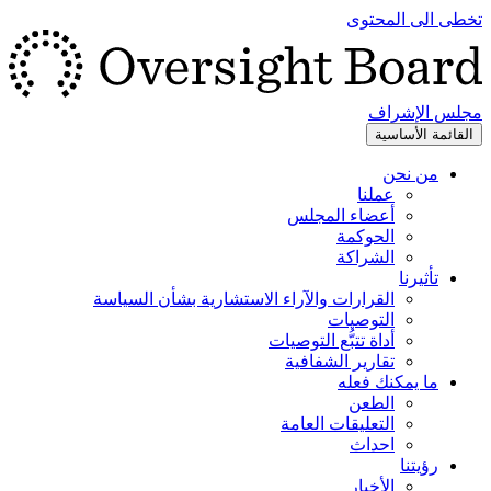
تخطى الى المحتوى
مجلس الإشراف
القائمة الأساسية
من نحن
عملنا
أعضاء المجلس
الحوكمة
الشراكة
تأثيرنا
القرارات والآراء الاستشارية بشأن السياسة
التوصيات
أداة تتبُّع التوصيات
تقارير الشفافية
ما يمكنك فعله
الطعن
التعليقات العامة
احداث
رؤيتنا
الأخبار