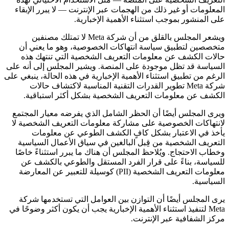
المعلومات أو غير ذلك من الهجمات عبر الإنترنت — لا يبرر الإبقاء
على المنشور بموجب استثناء الأهمية الإخبارية.
ويشعر المجلس بالقلق من أن شركة Meta لا تمتلك مصنفين
متخصصين لتطبيق سياسة انتهاكات الخصوصية، وهو ما يعني أن
حالات الكشف عن معلومات التعريف الشخصية التي تنتهك هذه
السياسة قد تظل موجودة على المنصة. ويشير المجلس إلى أنه على
الرغم من تطبيق استثناء الأهمية الإخبارية في هذه الحالة، ينبغي على
شركة Meta تطوير القدرات التقنية المناسبة لاكتشاف حالات
الكشف عن معلومات التعريف الشخصية بشكل أكثر استباقية.
ويرى المجلس أيضًا أن الحظر الشامل الذي يفرضه معيار المجتمع
لانتهاكات الخصوصية على مشاركة معلومات التعريف الشخصية لا
يأخذ في الاعتبار بشكل كافٍ الكشف الطوعي عن معلومات
التعريف الشخصية من قِبل البالغين في سياق الأعمال السياسية
وخطاب الاحتجاج. ويُلاحظ المجلس أن هناك ما يبرر استثناءً خاصًا
للسياسة، بناءً على قرار الفرد المستقل والطوعي بالكشف عن
معلومات التعريف الشخصية (PII) كوسيلة للتعبير عن المعارضة
السياسية.
يرى المجلس أيضًا أن التوازن بين العوامل التي تستخدمها شركة
Meta لتنفيذ استثناء الأهمية الإخبارية يجب أن يكون أكثر وضوحًا في
مركز الشفافية عبر الإنترنت.