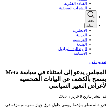
القيادة الفكرية
النشرات الصحفية
بحث
اللغات
الإنجليزية
العربية
الفرنسية
الهندية
البرتغالية ،البرازيل
الأسبانية
المجلس يدعو إلى استثناء في سياسة Meta
يسمح بالكشف عن البيانات الشخصية
لأغراض التعبير السياسي
تم النشر بتاريخ 9 حَزِيران 2026
في حالة تتعلق بناشط روسي حاول حرق جواز سفره ثم مزقه في