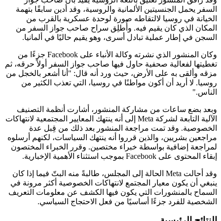
السفر يحمل الجنسيتين الألمانية والروسية، وقد أدين سابقًا بتهمة
الخيانة في روسيا لالتقاطه صورة لوحدة عسكرية بالقرب من
المكان الذي كان يقيم فيه. وأُطلِق سراح صاحب جواز السفر من
السجن في إطار عملية تبادل أسرى، وهو يقيم حاليًا في ألمانيا.
وكان المنشور الذي نشرته وكالة الأنباء على Facebook جزءًا من
تغطيتها لفعالية صحفية حاول فيها صاحب جواز السفر أولاً حرقه، ثم
مزقه وألقى به على الأرض، حيث ورد أنه قال: "أنا أشعر بالخجل من
روسيا. لا أريد أن أكون مواطنًا في روسيا، التي تعذب الكثير من
الناس."
وبعد بضع ساعات من مشاركة المنشور، أشارت أنظمة التصنيف
الآلية التابعة لشركة Meta إلى أنه ينتهك المعايير المجتمعية لانتهاكات
الخصوصية. وقد تمت مراجعة المنشور بعد ذلك من قِبل عدة
مراجعين بشريين، والذين قرروا أنه ينتهك السياسات، لكنهم أرسلوه
لمراجعة إضافية بواسطة خبراء مختصين. وقرر الخبراء المختصون
إبقاء المحتوى على Facebook بموجب استثناء الأهمية الإخبارية.
وقد أحالت Meta الحالة إلى المجلس، طالبةً منه البتّ فيما إذا كان
ينبغي أن يكون معيار المجتمع لانتهاكات الخصوصية أكثر مرونة في
السماح بالمنشورات التي يكون فيها الكشف عن معلومات التعريف
الشخصية للفرد جزءًا أساسيًا من فعل الاحتجاج السياسي.
النتائج الرئيسية