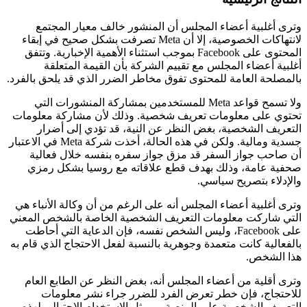
وترى أغلبية أعضاء المجلس أن المنشور خالف معيار المجتمع
لانتهاكات الخصوصية، إلا أن Meta تصرفت بشكل صحيح في إبقاء
المحتوى على Facebook بموجب استثناء الأهمية الإخبارية. وتتفق
أغلبية أعضاء المجلس مع تقييم الشركة بأن القيمة المتعلقة
بالمصلحة العامة للمحتوى تفوق مخاطر الضرر الذي قد يلحق بالفرد.
ولا تسمح قواعد Meta للمستخدمين بمشاركة المنشورات التي
تحتوي على معلومات تعريف شخصية. وذلك لأن مشاركة معلومات
التعريف الشخصية، بغض النظر عن النية، قد تؤدي إلى أضرار
جسدية ومالية. ولكن في هذه الحالة، أخذت شركة Meta في الاعتبار
أن صاحب جواز السفر قد مزق جواز سفره بنفسه خلال فعالية
صحفية عامة، وذلك بهدف قطع علاقاته مع روسيا بشكل رمزي
والإدلاء بتصريح سياسي.
وترى أغلبية أعضاء المجلس أنه على الرغم من أن وكالة الأنباء هي
التي شاركت معلومات التعريف الشخصية الخاصة بالشخص المعني
على Facebook، وليس الشخص نفسه، فإن الدعاية التي أحاطت
بالفعالية كانت متعمدة وجوهرية بالنسبة لفعل الاحتجاج الذي قام به
هذا الشخص.
وترى أقلية من أعضاء المجلس أنه، بغض النظر عن الطابع العام
للاحتجاج، فإن خطر تعرض الفرد للضرر جراء نشر معلومات
التعريف الشخصية على المنصة — مثل الاستخدام الاحتيالي لهذه