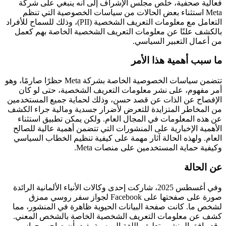
فعالية صحفية، خلُص مجلس الإشراف إلى أنه ينبغي على شركة
Meta استثناء بعض الحالات من سياسات الخصوصية التي تنظم
التعامل مع معلومات التعريف الشخصية (PII)، وذلك للسماح للأفراد
بالكشف علنًا عن معلومات التعريف الشخصية الخاصة بهم كعمل
من أعمال التعبير السياسي.
ما سبب أهمية هذا الأمر
تتضمن سياسات الخصوصية الخاصة بشركة Meta حظرًا صارمًا، وهو
أمر مفهوم، على نشر معلومات التعريف الشخصية، حتى لو كان
الإفصاح عن الذات عن قصد حسن، وذلك لحماية جميع المستخدمين
من المخاطر المتزايدة للتعرض لأضرار جسدية ومالية جراء الكشف
عن هذه المعلومات في المجال العام. ولكن يمكن تطبيق استثناء
الأهمية الإخبارية على المنشورات التي تتضمن أهمية عالية للصالح
العام. ولهذه الحالة آثار مهمة على كيفية تنظيم الخطاب السياسي
وكيفية حماية المستخدمين على منصات Meta.
عن الحالة
وفي أغسطس 2025، شاركت إحدى وكالات الأنباء الألمانية الرائدة
صورة على صفحتها على Facebook لجواز سفر روسي ممزق
لشخص ما. كانت صفحة البيانات الحيوية ظاهرة في المنشور، مما
كشف عن معلومات التعريف الشخصية الخاصة بالشخص المعني.
وقد رافق المنشور تعليق باللغة الروسية يفيد بأن صاحب جواز