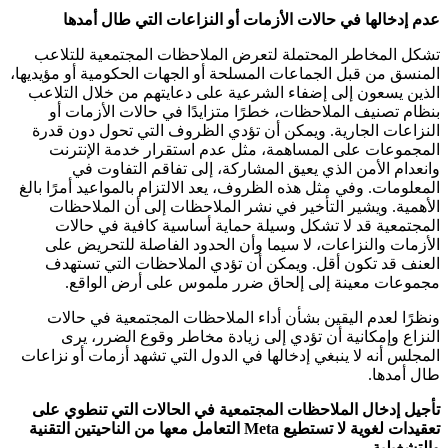
عدم إدخالها في حالات الأزمات أو النزاعات التي طال أمدها
تشكل المخاطر المحتملة لتعرض الملاحظات المجتمعية للتلاعب
المنسق من قبل الجماعات المسلحة أو الجهات الحكومية أو مؤيديها،
الذين يسعون إلى إضفاء الشرعية على دعايتهم من خلال التلاعب
بنظام تصنيف الملاحظات، خطرًا متزايدًا في حالات الأزمات أو
النزاعات الجارية. ويمكن أن تؤدي الظروف التي تحول دون قدرة
المجموعات على المساهمة، مثل عدم استقرار خدمة الإنترنت
وانعدام الأمن الذي يعيق المشاركة، إلى تفاقم التفاوت في
المعلومات. وفي مثل هذه الظروف، يعد الالتزام بالمواعيد أمرًا بالغ
الأهمية. ويشير التأخير في نشر الملاحظات إلى أن الملاحظات
المجتمعية قد لا تشكل وسيلة حماية أساسية كافية في حالات
الأزمات والنزاعات، لا سيما وأن الحدود الفاصلة للتحريض على
العنف قد تكون أقل. ويمكن أن تؤدي الملاحظات التي تستهدف
مجموعات معينة إلى إلحاق ضرر ملموس على أرض الواقع.
ونظرًا لعدم اليقين بشأن أداء الملاحظات المجتمعية في حالات
النزاع وإمكانية أن تؤدي إلى زيادة مخاطر وقوع الضرر، يرى
المجلس أنه لا ينبغي إدخالها في الدول التي تشهد أزمات أو نزاعات
طال أمدها.
تأجيل إدخال الملاحظات المجتمعية في الحالات التي تنطوي على
تعقيدات لغوية لا تستطيع Meta التعامل معها من الناحيتين التقنية
والتشغيلية