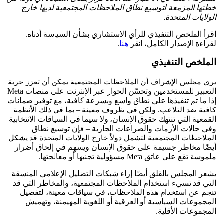
خطتها المزمعة لتوسيع نطاق الملاحظات المجتمعية لديها خارج
الولايات المتحدة.
اقرأ الملخص التنفيذي للرأي الاستشاري بشأن السياسة أدناه.
لقراءة الإصدار الكامل، انقر
هنا
.
الملخص التنفيذي
يرى مجلس الإشراف أن الملاحظات المجتمعية يمكن أن تعزز حرية
التعبير للمستخدمين وتحسّن الحوار عبر الإنترنت على منصات Meta
إذا ما تم تنفيذها على نطاق واسع وبسرعة كافية، مع توفير ضمانات
كافية ضد التلاعب. ولكن في ظروف معينة – بما في ذلك الأنظمة
القمعية التي تنتهك حقوق الإنسان، ولا سيما في السياقات الانتخابية
وفي حالات الأزمات والصراعات الجارية – فإن توسيع نطاق
الملاحظات المجتمعية لتشمل دولاً خارج الولايات المتحدة قد يشكل
أيضًا مخاطر جسيمة على حقوق الإنسان ويسهم في إلحاق أضرار
ملموسة تقع على عاتق Meta مسؤولية تجنبها أو معالجتها.
يشعر المجلس بالقلق أيضًا إزاء شبكات التضليل الإعلامي المنسقة
التي قد تسيء استخدام الملاحظات المجتمعية، والمخاطر التي قد
تنجم عن استخدام هذه الملاحظات، في سياقات معينة، لتفضيل
المجموعات السياسية أو العرقية أو اللغوية المهيمنة، وتهميش
المجموعات الأقلية.