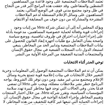
تعتمد الملاحظات المجتمعية على وجود قاعدة من المساهمين
النشطين والمتفاعلين. وقد حققت هذه البرامج أكبر قدر من النجاح
في ظل وجود مجتمع مدني قوي. في الوضع المثالي، يعتمد
المساهمون على وسائل الإعلام المستقلة لدعم الملاحظات
المقترحة والمشاركة من دون خوف من المضايقة أو الانتقام.
ويؤكد المجلس أنه إلى أن تتمكن شركة Meta من إثبات وجود
إجراءات قوية وفعالة لحماية خصوصية المساهمين، مدعومة بأدلة
على إجراء اختبارات اختراق في ظروف تنافسية، ووضع سياسة
واضحة بشأن التعامل مع طلبات أجهزة إنفاذ القانون للحصول على
بيانات الملاحظات المجتمعية وتدابير الحد من المخاطر، ينبغي
استبعاد الدول ذات السجلات القمعية في مجال حقوق الإنسان
والمجتمعات المدنية الضعيفة من المرحلة الأولية من النشر.
توخي الحذر أثناء الانتخابات
يمكن أن تدعم الملاحظات المجتمعية الوصول إلى المعلومات وحرية
التعبير خلال الانتخابات في بيئات إعلامية قوية تتمتع بحرية وسائل
الإعلام ومجتمع مدني غير مقيد. ومن دون توفر تلك الشروط، يواجه
البرنامج خطر نشر ملاحظات مضللة، ويجب على Meta أن تمضي
قدمًا بحذر. وفي الحالات التي توجد فيها مخاطر كبيرة تهدد سلامة
المؤسسات السياسية، وتقرر شركة Meta، من خلال اختبار المنتجات
وتقييم المخاطر وإجراء العناية الواجبة في مجال حقوق الإنسان، أن
إجراءات الحماية التي تتبعها غير كافية للتخفيف من هذه المخاطر، لا