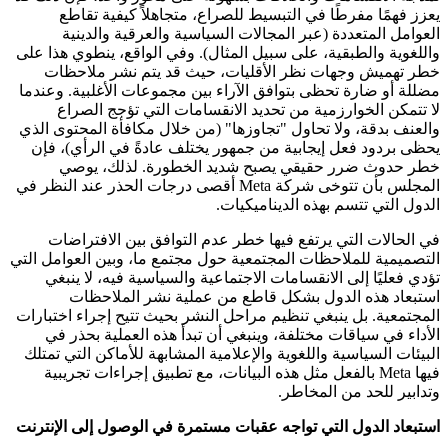
يعزز فهمًا مفرطًا في التبسيط للصراع، متجاهلاً كيفية تقاطع
العوامل المتعددة (عبر المجالات السياسية والعرقية والدينية
واللغوية والطبقية، على سبيل المثال). وفي الواقع، ينطوي هذا على
خطر تهميش وجهات نظر الأقليات، حيث قد يتم نشر ملاحظات
مضللة أو ضارة تحظى بتوافق الآراء بين مجموعات الأغلبية. وعندما
لا تتمكن الخوارزمية من تحديد الانقسامات التي تؤجج الصراع
والعنف بدقة، ولا تحاول "تجاوزها" (من خلال مكافأة المحتوى الذي
يحظى بردود فعل إيجابية من جمهور يختلف عادةً في الرأي)، فإن
خطر حدوث ضرر حقيقي يصبح شديد الخطورة. لذلك، يوصي
المجلس بأن تتوخى شركة Meta أقصى درجات الحذر عند النظر في
الدول التي تتسم بهذه الديناميكيات.
في الحالات التي يرتفع فيها خطر عدم التوافق بين الافتراضات
التصميمية للملاحظات المجتمعية حول مجتمع ما، وبين العوامل التي
تؤدي فعليًا إلى الانقسامات الاجتماعية والسياسية فيه، لا ينبغي
استبعاد هذه الدول بشكل قاطع من عملية نشر الملاحظات
المجتمعية. بل ينبغي تنظيم مراحل النشر بحيث تتيح إجراء اختبارات
الأداء في سياقات مختلفة، وينبغي أن تبدأ هذه العملية بحذر في
البيئات السياسية واللغوية والإعلامية المشابهة للأماكن التي تمتلك
فيها Meta بالفعل مثل هذه البيانات، مع تطبيق إجراءات تجريبية
وتدابير للحد من المخاطر.
استبعاد الدول التي تواجه عقبات مستمرة في الوصول إلى الإنترنت