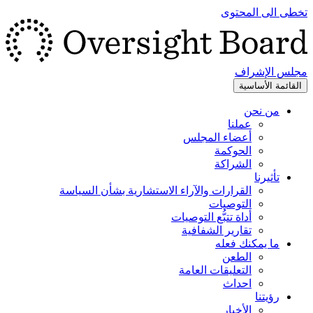
تخطى الى المحتوى
مجلس الإشراف
القائمة الأساسية
من نحن
عملنا
أعضاء المجلس
الحوكمة
الشراكة
تأثيرنا
القرارات والآراء الاستشارية بشأن السياسة
التوصيات
أداة تتبُّع التوصيات
تقارير الشفافية
ما يمكنك فعله
الطعن
التعليقات العامة
احداث
رؤيتنا
الأخبار