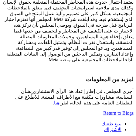
يعتمد احتمال حدوث هذه المخاطر المحتملة المتعلقة بحقوق الإنسان
وكذلك مدى ملاءمة استراتيجيات التخفيف فيما يتعلق بالملاحظات
المجتمعية، بشكل كبير على تصميم وآلية عمل المنتج في السياق
الذي يُستخدَم فيه. وقد أبلغت شركة Meta المجلس أنها تعتزم اختبار
البرنامج قبل طرحه في السوق. ويوصي المجلس بأن تركز هذه
الاختبارات على الكشف عن المخاطر والتخفيف من حدتها فيما
يتعلق بإخفاء هوية المساهمين، وحملات المعلومات المضللة
المنسقة، واستغلال ثغرات النظام، وتمثيل اللغات، ومشاركة
المساهمين. ويدعو المجلس إلى توفير قدر كبير من الشفافية،
وإعداد التقارير، وتمكين الباحثين من الوصول إلى البيانات المتعلقة
بأداء الملاحظات المجتمعية على منصة Meta.
لمزيد من المعلومات
أجرى المجلس، في إطار إعداد هذا الرأي الاستشاري بشأن
السياسة، مشاورات مكثفة مع الأطراف المعنية. للاطّلاع على
التعليقات العامة على هذه الحالة، انقر
هنا
.
Return to Blogs
تتبع طعنك
الاشتراك