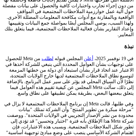
من دون إجراء تجارب واختبارات كافية والحصول على بيانات مفصلة
حول آلية عمل خوارزمية الملاحظات المجتمعية في المواقف
الواقعية وبالمقارنة مع أدوات مكافحة المعلومات المضللة الأخرى.
ولهذا السبب، يوصي المجلس أيضًا بمواصلة جمع البيانات وتقييمها
وإعداد التقارير بشأن فعالية الملاحظات المجتمعية، فيما يتعلق بتلك
المعايير.
نبذة
في 19 نوفمبر 2025،
أعلن
المجلس قبوله
لطلب
من Meta للحصول
على توجيهات بشأن العوامل المحددة التي ينبغي للشركة أخذها في
الاعتبار عند اتخاذ قرار بشأن استبعاد أي دولة من خطتها المزمعة
لتوسيع نطاق الملاحظات المجتمعية لديها خارج الولايات المتحدة،
نظرًا لأن السياق المحلي قد يؤثر على سير عمل البرنامج. بالإضافة
إلى ذلك، سألت Meta المجلس عن كيفية تقييم هذه العوامل فيما
يتعلق ببعضها البعض، بطريقة يمكن تطبيقها على نطاق واسع.
وفي طلبها، قالت Meta إن برنامج الملاحظات المجتمعية لا يزال في
"مرحلة مبكرة من تطوير المنتج" وأن الشركة تمتلك "بيانات
محدودة من نشر الإصدار التجريبي في الولايات المتحدة". ووصفت
شركة Meta هذا الإطلاق بأنه فترة "اختبار وتحسين" قد تؤدي إلى
تطور شكل الملاحظات المجتمعية. وبسبب هذه الاعتبارات، فإن
اهتمام الشركة الأساسي ينصب على وضع مبادئ توجيهية أساسية"