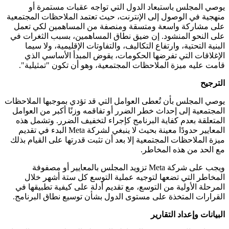
يوصي المجلس باستبعاد الدول التي تواجه عقبات مستمرة أو
منهجية في الوصول إلى الإنترنت، حيث تعتمد الملاحظات المجتمعية
على مشاركة واسعة ومتسقة ومنصفة من المساهمين لكي تعمل
على النحو المنشود. إن ضيق نطاق المساهمين، بسبب الثغرات في
البنية التحتية، وارتفاع التكاليف، والتفاوتات الإقليمية، ولا سيما
الإغلاقات التي تفرضها الحكومات، يقوض المبدأ الأساسي الذي
قامت عليه ميزة الملاحظات المجتمعية، وهو أن تكون "تمثيلية".
الترجيح
يوصي المجلس بأن تُعطى العوامل التي قد تؤدي بموجبها الملاحظات
المجتمعية إلى إحداث خطر الضرر أو تفاقمه وزنًا أكبر من العوامل
المتعلقة بعدم كفاية البرنامج كإجراء لتخفيف الضرر. وتشمل هذه
المعايير حدودًا معينة بحيث لا ينبغي لشركة Meta البدء في تقديم
ميزة الملاحظات المجتمعية إلا بعد أن تثبت قدرتها على القيام بذلك
مع الحد من هذه المخاطر.
ويجب على شركة Meta تزويد المجلس بالمعايير أو مصفوفة
المخاطر التي تضعها لتوجيه عملية التوسع كل ستة أشهر خلال
المرحلة الأولية من التوسع، مع تقديم أدلة على كيفية تطبيقها في
القرارات المتخذة على مستوى الدول بشأن توسيع نطاق البرنامج.
البيانات وإعداد التقارير