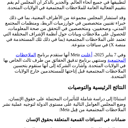
لتطبيقها في جميع أنحاء العالم. والجدير بالذكر أن المجلس لم يقم
بتقييم الفعالية العامة للملاحظات المجتمعية في الولايات المتحدة.
وقد استشار المجلس مجموعة من الأطراف المعنية، بما في ذلك
خبراء تقنيين متخصصين في خوارزميات الربط، ومنظمات المجتمع
المدني، وصحفيين، ومتخصصين في التحقق من صحة المعلومات،
للحصول على ملاحظات وبيانات حول أنظمة الإشراف المختلفة التي
تعتمد على الملاحظات المجتمعية (بما في ذلك تلك المستخدمة في
منصة X) في سياقات متنوعة.
و‏‫في 7 يناير 2025،
أعلنت
Meta أنها ستقدم برنامج
الملاحظات
المجتمعية
وستنهي برنامج تدقيق الحقائق من طرف ثالث الخاص بها
في الولايات المتحدة. وأشارت الشركة إلى أنها ستقوم بتحسين
الملاحظات المجتمعية قبل إتاحتها للمستخدمين خارج الولايات
المتحدة.
‏‫النتائج الرئيسية والتوصيات
استنادًا إلى دراسة شاملة للتأثيرات المحتملة على حقوق الإنسان،
وضع المجلس العوامل التالية على مستوى الدولة لتوجيه عملية نشر
ضمانات في السياقات القمعية المتعلقة بحقوق الإنسان