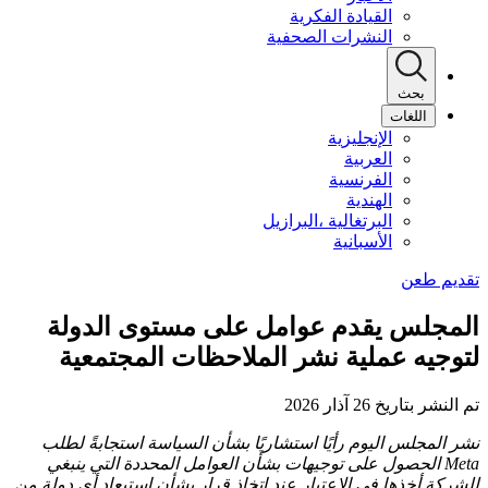
القيادة الفكرية
النشرات الصحفية
بحث
اللغات
الإنجليزية
العربية
الفرنسية
الهندية
البرتغالية ،البرازيل
الأسبانية
المجلس يقدم عوامل على مستوى الدولة
لتوجيه عملية نشر ‏‫الملاحظات المجتمعية
تم النشر بتاريخ 26 آذار 2026
نشر المجلس اليوم رأيًا استشاريًا بشأن السياسة استجابةً لطلب
Meta الحصول على توجيهات بشأن العوامل المحددة التي ينبغي
للشركة أخذها في الاعتبار عند اتخاذ قرار بشأن استبعاد أي دولة من