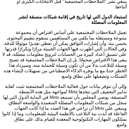
ينبغي نشر "الملاحظات المجتمعية" قبل الانتخابات الكبرى أو
أثناءها.
استبعاد الدول التي لها تاريخ في إقامة شبكات منسقة لنشر
المعلومات المضللة
تعمل الملاحظات المجتمعية على أساس افتراض أن مجموعة
متنوعة ومستقلة بما يكفي من المساهمين ستقوم بتقييم المحتوى
بحسن نية، وأن إشارات التوافق يمكن أن تعطي تقديرًا موثوقًا للدقة.
وفي الحالات التي أظهرت فيها الجهات الخبيثة مرارًا وتكرارًا قدرتها
على تنسيق أعداد كبيرة من الحسابات لترويج معلومات مضللة، قد لا
يبقى هذا الافتراض صحيحًا. بل إن الملاحظات المجتمعية قد تصبح
وسيلة للتلاعب بدلاً من أن تكون وسيلة للحماية منه. وسيزداد هذا
الخطر حدةً مع ما يوفره الذكاء الاصطناعي من تسهيلات لإنشاء هذه
الشبكات وتشغيلها على نطاق واسع.
وإلى أن تتوفر بيانات حول فعالية الملاحظات المجتمعية تثبت كفاية
تدابير التخفيف التي تتخذها Meta لمواجهة مثل هذه الأنشطة
المنسقة، يوصي المجلس بأن تستبعد Meta في البداية الدول التي لها
سجل من شبكات المعلومات المضللة المتعمدة والواسعة النطاق.
وينبغي على Meta أن تراعي في هذا الصدد ما إذا كانت الجهات
الفاعلة قد أبدت نية التلاعب بالأنظمة البيئية للمعلومات، وما إذا كانوا
يمتلكون المهارات التكنولوجية المعقدة للقيام بذلك على نطاق
واسع.