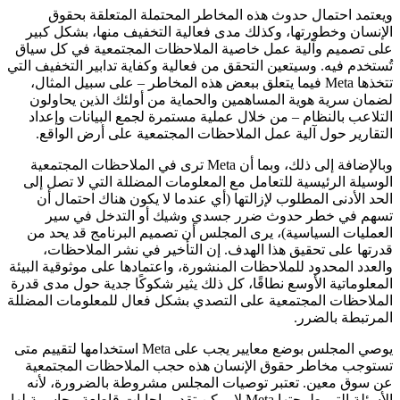
ويعتمد احتمال حدوث هذه المخاطر المحتملة المتعلقة بحقوق
الإنسان وخطورتها، وكذلك مدى فعالية التخفيف منها، بشكل كبير
على تصميم وآلية عمل خاصية الملاحظات المجتمعية في كل سياق
تُستخدم فيه. وسيتعين التحقق من فعالية وكفاية تدابير التخفيف التي
تتخذها Meta فيما يتعلق ببعض هذه المخاطر – على سبيل المثال،
لضمان سرية هوية المساهمين والحماية من أولئك الذين يحاولون
التلاعب بالنظام – من خلال عملية مستمرة لجمع البيانات وإعداد
التقارير حول آلية عمل الملاحظات المجتمعية على أرض الواقع.
وبالإضافة إلى ذلك، وبما أن Meta ترى في الملاحظات المجتمعية
الوسيلة الرئيسية للتعامل مع المعلومات المضللة التي لا تصل إلى
الحد الأدنى المطلوب لإزالتها (أي عندما لا يكون هناك احتمال أن
تسهم في خطر حدوث ضرر جسدي وشيك أو التدخل في سير
العمليات السياسية)، يرى المجلس أن تصميم البرنامج قد يحد من
قدرتها على تحقيق هذا الهدف. إن التأخير في نشر الملاحظات،
والعدد المحدود للملاحظات المنشورة، واعتمادها على موثوقية البيئة
المعلوماتية الأوسع نطاقًا، كل ذلك يثير شكوكًا جدية حول مدى قدرة
الملاحظات المجتمعية على التصدي بشكل فعال للمعلومات المضللة
المرتبطة بالضرر.
يوصي المجلس بوضع معايير يجب على Meta استخدامها لتقييم متى
تستوجب مخاطر حقوق الإنسان هذه حجب الملاحظات المجتمعية
عن سوق معين. تعتبر توصيات المجلس مشروطة بالضرورة، لأنه
الأسئلة التي طرحتها Meta لا يمكن تقديم إجابات قاطعة وحاسمة لها