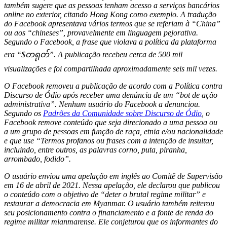
também sugere que as pessoas tenham acesso a serviços bancários
online no exterior, citando Hong Kong como exemplo. A tradução
do Facebook apresentava vários termos que se referiam à “China”
ou aos “chineses”, provavelmente em linguagem pejorativa.
Segundo o Facebook, a frase que violava a política da plataforma
era “$တရုတ်”. A publicação recebeu cerca de 500 mil
visualizações e foi compartilhada aproximadamente seis mil vezes.
O Facebook removeu a publicação de acordo com a Política contra
Discurso de Ódio após receber uma denúncia de um “bot de ação
administrativa”. Nenhum usuário do Facebook a denunciou.
Segundo os
Padrões da Comunidade sobre Discurso de Ódio
, o
Facebook remove conteúdo que seja direcionado a uma pessoa ou
a um grupo de pessoas em função de raça, etnia e/ou nacionalidade
e que use “Termos profanos ou frases com a intenção de insultar,
incluindo, entre outros, as palavras corno, puta, piranha,
arrombado, fodido”.
O usuário enviou uma apelação em inglês ao Comitê de Supervisão
em 16 de abril de 2021. Nessa apelação, ele declarou que publicou
o conteúdo com o objetivo de “deter o brutal regime militar” e
restaurar a democracia em Myanmar. O usuário também reiterou
seu posicionamento contra o financiamento e a fonte de renda do
regime militar mianmarense. Ele conjeturou que os informantes do