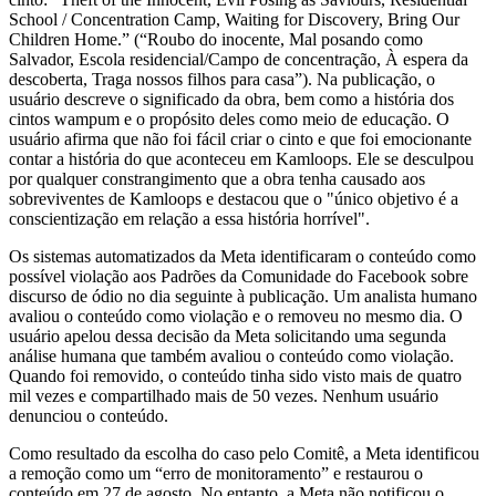
School / Concentration Camp, Waiting for Discovery, Bring Our
Children Home.” (“Roubo do inocente, Mal posando como
Salvador, Escola residencial/Campo de concentração, À espera da
descoberta, Traga nossos filhos para casa”). Na publicação, o
usuário descreve o significado da obra, bem como a história dos
cintos wampum e o propósito deles como meio de educação. O
usuário afirma que não foi fácil criar o cinto e que foi emocionante
contar a história do que aconteceu em Kamloops. Ele se desculpou
por qualquer constrangimento que a obra tenha causado aos
sobreviventes de Kamloops e destacou que o "único objetivo é a
conscientização em relação a essa história horrível".
Os sistemas automatizados da Meta identificaram o conteúdo como
possível violação aos Padrões da Comunidade do Facebook sobre
discurso de ódio no dia seguinte à publicação. Um analista humano
avaliou o conteúdo como violação e o removeu no mesmo dia. O
usuário apelou dessa decisão da Meta solicitando uma segunda
análise humana que também avaliou o conteúdo como violação.
Quando foi removido, o conteúdo tinha sido visto mais de quatro
mil vezes e compartilhado mais de 50 vezes. Nenhum usuário
denunciou o conteúdo.
Como resultado da escolha do caso pelo Comitê, a Meta identificou
a remoção como um “erro de monitoramento” e restaurou o
conteúdo em 27 de agosto. No entanto, a Meta não notificou o