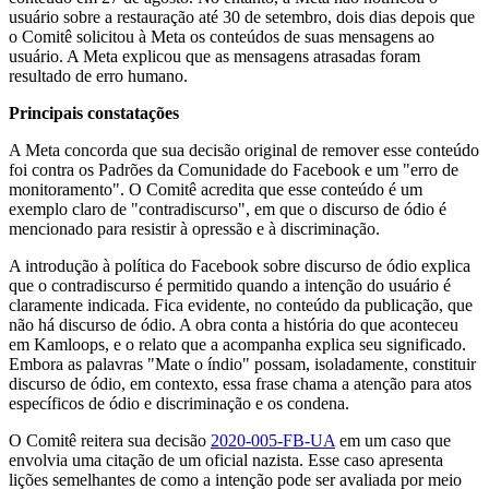
usuário sobre a restauração até 30 de setembro, dois dias depois que
o Comitê solicitou à Meta os conteúdos de suas mensagens ao
usuário. A Meta explicou que as mensagens atrasadas foram
resultado de erro humano.
Principais constatações
A Meta concorda que sua decisão original de remover esse conteúdo
foi contra os Padrões da Comunidade do Facebook e um "erro de
monitoramento". O Comitê acredita que esse conteúdo é um
exemplo claro de "contradiscurso", em que o discurso de ódio é
mencionado para resistir à opressão e à discriminação.
A introdução à política do Facebook sobre discurso de ódio explica
que o contradiscurso é permitido quando a intenção do usuário é
claramente indicada. Fica evidente, no conteúdo da publicação, que
não há discurso de ódio. A obra conta a história do que aconteceu
em Kamloops, e o relato que a acompanha explica seu significado.
Embora as palavras "Mate o índio" possam, isoladamente, constituir
discurso de ódio, em contexto, essa frase chama a atenção para atos
específicos de ódio e discriminação e os condena.
O Comitê reitera sua decisão
2020-005-FB-UA
em um caso que
envolvia uma citação de um oficial nazista. Esse caso apresenta
lições semelhantes de como a intenção pode ser avaliada por meio