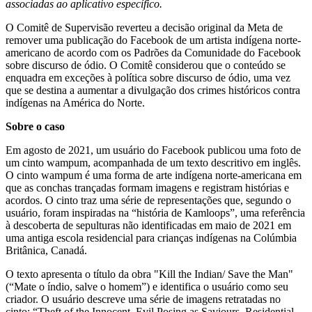
associadas ao aplicativo específico.
O Comitê de Supervisão reverteu a decisão original da Meta de
remover uma publicação do Facebook de um artista indígena norte-
americano de acordo com os Padrões da Comunidade do Facebook
sobre discurso de ódio. O Comitê considerou que o conteúdo se
enquadra em exceções à política sobre discurso de ódio, uma vez
que se destina a aumentar a divulgação dos crimes históricos contra
indígenas na América do Norte.
Sobre o caso
Em agosto de 2021, um usuário do Facebook publicou uma foto de
um cinto wampum, acompanhada de um texto descritivo em inglês.
O cinto wampum é uma forma de arte indígena norte-americana em
que as conchas trançadas formam imagens e registram histórias e
acordos. O cinto traz uma série de representações que, segundo o
usuário, foram inspiradas na “história de Kamloops”, uma referência
à descoberta de sepulturas não identificadas em maio de 2021 em
uma antiga escola residencial para crianças indígenas na Colúmbia
Britânica, Canadá.
O texto apresenta o título da obra "Kill the Indian/ Save the Man"
(“Mate o índio, salve o homem”) e identifica o usuário como seu
criador. O usuário descreve uma série de imagens retratadas no
cinto: “Theft of the Innocent, Evil Posing as Saviours, Residential