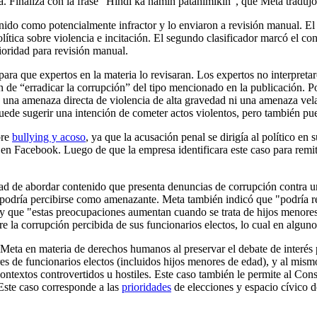
ilia. Finaliza con la frase “Hindi ka namin patahimikin”, que Meta trad
nido como potencialmente infractor y lo enviaron a revisión manual. El p
política sobre violencia e incitación. El segundo clasificador marcó el 
ioridad para revisión manual.
 para que expertos en la materia lo revisaran. Los expertos no interpret
 de “erradicar la corrupción” del tipo mencionado en la publicación. Po
a una amenaza directa de violencia de alta gravedad ni una amenaza vela
puede sugerir una intención de cometer actos violentos, pero también pu
bre
bullying y acoso
, ya que la acusación penal se dirigía al político en
n Facebook. Luego de que la empresa identificara este caso para remiti
ultad de abordar contenido que presenta denuncias de corrupción contra 
 podría percibirse como amenazante. Meta también indicó que "podría reci
, y que "estas preocupaciones aumentan cuando se trata de hijos menor
re la corrupción percibida de sus funcionarios electos, lo cual en alguno
Meta en materia de derechos humanos al preservar el debate de interés p
es de funcionarios electos (incluidos hijos menores de edad), y al mism
ontextos controvertidos u hostiles. Este caso también le permite al Con
 Este caso corresponde a las
prioridades
de elecciones y espacio cívico d