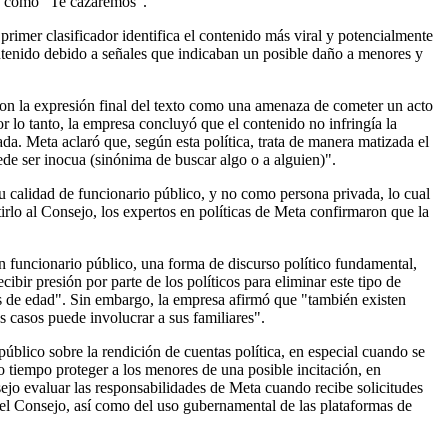
ujo como “Te cazaremos”.
rimer clasificador identifica el contenido más viral y potencialmente
contenido debido a señales que indicaban un posible daño a menores y
aron la expresión final del texto como una amenaza de cometer un acto
r lo tanto, la empresa concluyó que el contenido no infringía la
da. Meta aclaró que, según esta política, trata de manera matizada el
ede ser inocua (sinónima de buscar algo o a alguien)".
 su calidad de funcionario público, y no como persona privada, lo cual
rlo al Consejo, los expertos en políticas de Meta confirmaron que la
un funcionario público, una forma de discurso político fundamental,
bir presión por parte de los políticos para eliminar este tipo de
es de edad". Sin embargo, la empresa afirmó que "también existen
s casos puede involucrar a sus familiares".
úblico sobre la rendición de cuentas política, en especial cuando se
o tiempo proteger a los menores de una posible incitación, en
sejo evaluar las responsabilidades de Meta cuando recibe solicitudes
el Consejo, así como del uso gubernamental de las plataformas de