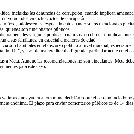
:
olítica, incluidas las denuncias de corrupción, cuando implican amenazas
án involucrados en dichos actos de corrupción.
, niños y adolescentes, especialmente cuando se los menciona explícita
s, quienes son funcionarios públicos.
bernamentales y figuras políticas para revisar o eliminar publicacione
ran a sus familiares, en especial a menores de edad.
ncia son habituales en el discurso político a nivel mundial, especialmen
ahimikin”, ya sea de manera literal o figurada, particularmente en el co
cas a Meta. Aunque las recomendaciones no son vinculantes, Meta debe r
tinentes para este caso.
 valiosas que ayuden a tomar una decisión sobre el caso anunciado hoy,
era anónima. El plazo para enviar comentarios públicos es de 14 días y 