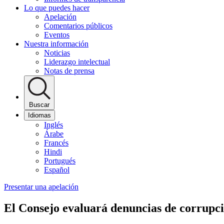
Lo que puedes hacer
Apelación
Comentarios públicos
Eventos
Nuestra información
Noticias
Liderazgo intelectual
Notas de prensa
Buscar
Idiomas
Inglés
Árabe
Francés
Hindi
Portugués
Español
Presentar una apelación
El Consejo evaluará denuncias de corrupci