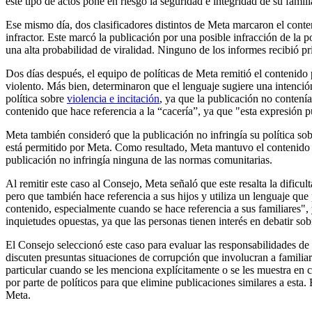
este tipo de actos pone en riesgo la seguridad e integridad de su fam
Ese mismo día, dos clasificadores distintos de Meta marcaron el conte
infractor. Este marcó la publicación por una posible infracción de la 
una alta probabilidad de viralidad. Ninguno de los informes recibió pr
Dos días después, el equipo de políticas de Meta remitió el contenido
violento. Más bien, determinaron que el lenguaje sugiere una intención
política sobre
violencia e incitación
, ya que la publicación no contení
contenido que hace referencia a la “cacería”, ya que "esta expresión 
Meta también consideró que la publicación no infringía su política so
está permitido por Meta. Como resultado, Meta mantuvo el contenido e
publicación no infringía ninguna de las normas comunitarias.
Al remitir este caso al Consejo, Meta señaló que este resalta la dific
pero que también hace referencia a sus hijos y utiliza un lenguaje que
contenido, especialmente cuando se hace referencia a sus familiares"
inquietudes opuestas, ya que las personas tienen interés en debatir sob
El Consejo seleccionó este caso para evaluar las responsabilidades de 
discuten presuntas situaciones de corrupción que involucran a familiar
particular cuando se les menciona explícitamente o se les muestra en c
por parte de políticos para que elimine publicaciones similares a esta.
Meta.