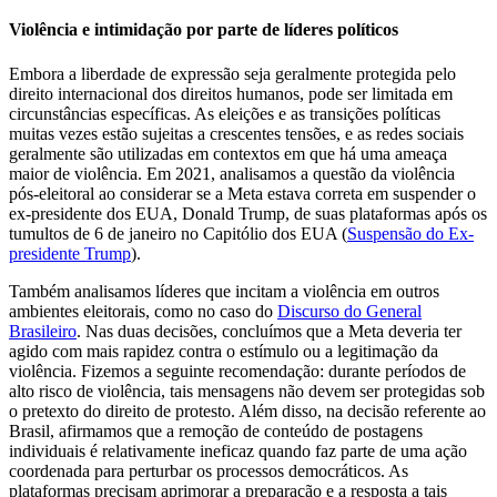
Violência e intimidação por parte de líderes políticos
Embora a liberdade de expressão seja geralmente protegida pelo
direito internacional dos direitos humanos, pode ser limitada em
circunstâncias específicas. As eleições e as transições políticas
muitas vezes estão sujeitas a crescentes tensões, e as redes sociais
geralmente são utilizadas em contextos em que há uma ameaça
maior de violência. Em 2021, analisamos a questão da violência
pós-eleitoral ao considerar se a Meta estava correta em suspender o
ex-presidente dos EUA, Donald Trump, de suas plataformas após os
tumultos de 6 de janeiro no Capitólio dos EUA (
Suspensão do Ex-
presidente Trump
).
Também analisamos líderes que incitam a violência em outros
ambientes eleitorais, como no caso do
Discurso do General
Brasileiro
. Nas duas decisões, concluímos que a Meta deveria ter
agido com mais rapidez contra o estímulo ou a legitimação da
violência. Fizemos a seguinte recomendação: durante períodos de
alto risco de violência, tais mensagens não devem ser protegidas sob
o pretexto do direito de protesto. Além disso, na decisão referente ao
Brasil, afirmamos que a remoção de conteúdo de postagens
individuais é relativamente ineficaz quando faz parte de uma ação
coordenada para perturbar os processos democráticos. As
plataformas precisam aprimorar a preparação e a resposta a tais