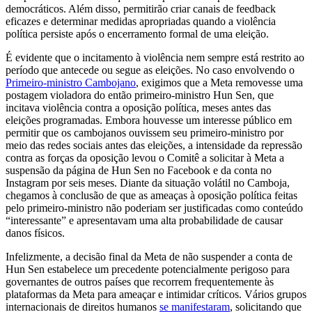
democráticos. Além disso, permitirão criar canais de feedback
eficazes e determinar medidas apropriadas quando a violência
política persiste após o encerramento formal de uma eleição.
É evidente que o incitamento à violência nem sempre está restrito ao
período que antecede ou segue as eleições. No caso envolvendo o
Primeiro-ministro Cambojano
, exigimos que a Meta removesse uma
postagem violadora do então primeiro-ministro Hun Sen, que
incitava violência contra a oposição política, meses antes das
eleições programadas. Embora houvesse um interesse público em
permitir que os cambojanos ouvissem seu primeiro-ministro por
meio das redes sociais antes das eleições, a intensidade da repressão
contra as forças da oposição levou o Comitê a solicitar à Meta a
suspensão da página de Hun Sen no Facebook e da conta no
Instagram por seis meses. Diante da situação volátil no Camboja,
chegamos à conclusão de que as ameaças à oposição política feitas
pelo primeiro-ministro não poderiam ser justificadas como conteúdo
“interessante” e apresentavam uma alta probabilidade de causar
danos físicos.
Infelizmente, a decisão final da Meta de não suspender a conta de
Hun Sen estabelece um precedente potencialmente perigoso para
governantes de outros países que recorrem frequentemente às
plataformas da Meta para ameaçar e intimidar críticos. Vários grupos
internacionais de direitos humanos
se manifestaram
, solicitando que