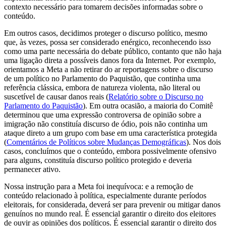
contexto necessário para tomarem decisões informadas sobre o
conteúdo.
Em outros casos, decidimos proteger o discurso político, mesmo
que, às vezes, possa ser considerado enérgico, reconhecendo isso
como uma parte necessária do debate público, contanto que não haja
uma ligação direta a possíveis danos fora da Internet. Por exemplo,
orientamos a Meta a não retirar do ar reportagens sobre o discurso
de um político no Parlamento do Paquistão, que continha uma
referência clássica, embora de natureza violenta, não literal ou
suscetível de causar danos reais (
Relatório sobre o Discurso no
Parlamento do Paquistão
). Em outra ocasião, a maioria do Comitê
determinou que uma expressão controversa de opinião sobre a
imigração não constituía discurso de ódio, pois não continha um
ataque direto a um grupo com base em uma característica protegida
(
Comentários de Políticos sobre Mudanças Demográficas
). Nos dois
casos, concluímos que o conteúdo, embora possivelmente ofensivo
para alguns, constituía discurso político protegido e deveria
permanecer ativo.
Nossa instrução para a Meta foi inequívoca: e a remoção de
conteúdo relacionado à política, especialmente durante períodos
eleitorais, for considerada, deverá ser para prevenir ou mitigar danos
genuínos no mundo real. É essencial garantir o direito dos eleitores
de ouvir as opiniões dos políticos. É essencial garantir o direito dos