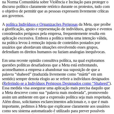
na Norma Comunitária sobre Violência e Incitação para proteger o
discurso político claramente retórico durante os protestos, tudo com
o objetivo de permitir que as pessoas expressem livremente críticas
aos governos.
A
política Indivíduos e Organizações Perigosas
da Meta, que proíbe
a glorificação, apoio e representação de indivíduos, grupos e eventos
considerados perigosos pela empresa, frequentemente resulta em
aplicação excessiva. Embora a política tenha uma intenção válida,
na prática levou à remoção injusta de conteúdos postados por
usuários que abordavam situações envolvendo esses grupos,
defendiam os direitos humanos ou faziam analogias inequívocas.
Em uma recente opinião consultiva política, na qual exploramos
questões políticas desafiadoras que a Meta está enfrentando,
aconselhamos a empresa a abandonar sua suposição de que a
palavra “shaheed” (traduzida livremente como “mártir” em um
sentido) sempre denota elogio ao se referir a indivíduos designados
(
Referindo-se a Indivíduos Perigosos Designados como “Shaheed”
).
Essa medida visa assegurar uma aplicação mais precisa daquilo que
a Meta descreve como sua “palavra mais moderada”, promovendo
assim um ambiente em que a expressão política seja mais respeitada.
Além disso, solicitamos esclarecimentos adicionais e, o que é mais
importante, pedimos à Meta que explicasse claramente aos usuários
como seu sistema automatizado é utilizado para prever possíveis