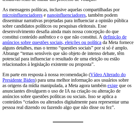
As mensagens políticas, inclusive aquelas compartilhadas por
microinfluenciadores
e
nanoinfluenciadores
, também podem
disseminar narrativas projetadas para influenciar a opinião pública
sobre candidatos políticos ou pesquisas eleitorais. Esse
desenvolvimento desafia ainda mais nossa concepção do que
constitui conteúdo autêntico e o que não constitui. A
definição de
anúncios sobre questões sociais, eleições ou política
da Meta fornece
alguns detalhes, mas o termo “questões sociais” por si só é amplo.
Abrange “temas sensíveis que são objeto de intenso debate, têm
potencial para influenciar o resultado de uma eleição ou estão
relacionados à legislação existente ou proposta”.
Em parte em resposta à nossa recomendação (
Vídeo Alterado do
Presidente Biden
) para uma melhor informação aos usuários sobre
as origens da mídia manipulada, a Meta agora também
exige
que os
anunciantes divulguem o uso de IA na criação ou alteração de
anúncios sobre questões políticas ou sociais. Isso se aplica a
conteúdos “criados ou alterados digitalmente para representar uma
pessoa real dizendo ou fazendo algo que não disse ou fez”.