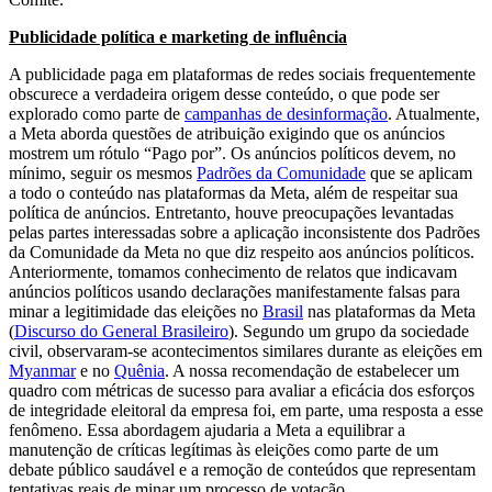
Publicidade política e marketing de influência
A publicidade paga em plataformas de redes sociais frequentemente
obscurece a verdadeira origem desse conteúdo, o que pode ser
explorado como parte de
campanhas de desinformação
. Atualmente,
a Meta aborda questões de atribuição exigindo que os anúncios
mostrem um rótulo “Pago por”. Os anúncios políticos devem, no
mínimo, seguir os mesmos
Padrões da Comunidade
que se aplicam
a todo o conteúdo nas plataformas da Meta, além de respeitar sua
política de anúncios. Entretanto, houve preocupações levantadas
pelas partes interessadas sobre a aplicação inconsistente dos Padrões
da Comunidade da Meta no que diz respeito aos anúncios políticos.
Anteriormente, tomamos conhecimento de relatos que indicavam
anúncios políticos usando declarações manifestamente falsas para
minar a legitimidade das eleições no
Brasil
nas plataformas da Meta
(
Discurso do General Brasileiro
). Segundo um grupo da sociedade
civil, observaram-se acontecimentos similares durante as eleições em
Myanmar
e no
Quênia
. A nossa recomendação de estabelecer um
quadro com métricas de sucesso para avaliar a eficácia dos esforços
de integridade eleitoral da empresa foi, em parte, uma resposta a esse
fenômeno. Essa abordagem ajudaria a Meta a equilibrar a
manutenção de críticas legítimas às eleições como parte de um
debate público saudável e a remoção de conteúdos que representam
tentativas reais de minar um processo de votação.