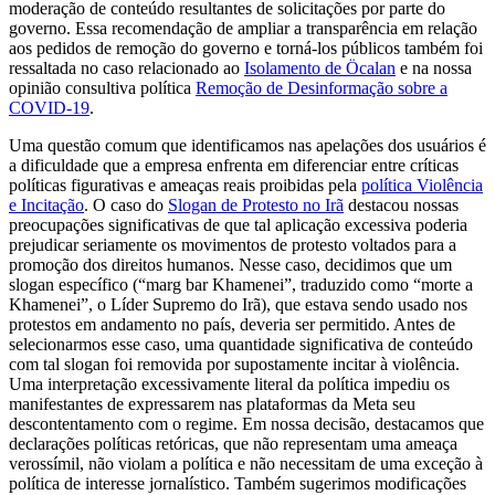
moderação de conteúdo resultantes de solicitações por parte do
governo. Essa recomendação de ampliar a transparência em relação
aos pedidos de remoção do governo e torná-los públicos também foi
ressaltada no caso relacionado ao
Isolamento de Öcalan
e na nossa
opinião consultiva política
Remoção de Desinformação sobre a
COVID-19
.
Uma questão comum que identificamos nas apelações dos usuários é
a dificuldade que a empresa enfrenta em diferenciar entre críticas
políticas figurativas e ameaças reais proibidas pela
política Violência
e Incitação
. O caso do
Slogan de Protesto no Irã
destacou nossas
preocupações significativas de que tal aplicação excessiva poderia
prejudicar seriamente os movimentos de protesto voltados para a
promoção dos direitos humanos. Nesse caso, decidimos que um
slogan específico (“marg bar Khamenei”, traduzido como “morte a
Khamenei”, o Líder Supremo do Irã), que estava sendo usado nos
protestos em andamento no país, deveria ser permitido. Antes de
selecionarmos esse caso, uma quantidade significativa de conteúdo
com tal slogan foi removida por supostamente incitar à violência.
Uma interpretação excessivamente literal da política impediu os
manifestantes de expressarem nas plataformas da Meta seu
descontentamento com o regime. Em nossa decisão, destacamos que
declarações políticas retóricas, que não representam uma ameaça
verossímil, não violam a política e não necessitam de uma exceção à
política de interesse jornalístico. Também sugerimos modificações