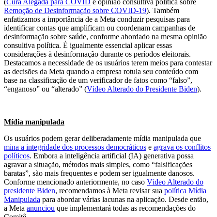
(
Cura Alegada para COVID
e opinião consultiva política sobre
Remoção de Desinformação sobre COVID-19
). Também
enfatizamos a importância de a Meta conduzir pesquisas para
identificar contas que amplificam ou coordenam campanhas de
desinformação sobre saúde, conforme abordado na mesma opinião
consultiva política. É igualmente essencial aplicar essas
considerações à desinformação durante os períodos eleitorais.
Destacamos a necessidade de os usuários terem meios para contestar
as decisões da Meta quando a empresa rotula seu conteúdo com
base na classificação de um verificador de fatos como “falso”,
“enganoso” ou “alterado” (
Vídeo Alterado do Presidente Biden
).
Mídia manipulada
Os usuários podem gerar deliberadamente mídia manipulada que
mina a integridade dos processos democráticos
e
agrava os conflitos
políticos
. Embora a inteligência artificial (IA) generativa possa
agravar a situação, métodos mais simples, como “falsificações
baratas”, são mais frequentes e podem ser igualmente danosos.
Conforme mencionado anteriormente, no caso
Vídeo Alterado do
presidente Biden
, recomendamos à Meta revisar sua
política Mídia
Manipulada
para abordar várias lacunas na aplicação. Desde então,
a Meta
anunciou
que implementará todas as recomendações do
Comitê.