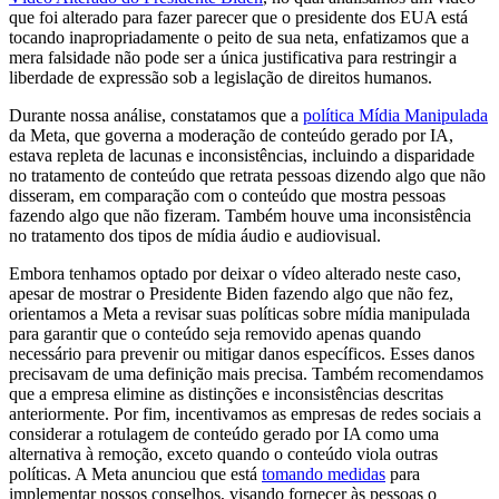
que foi alterado para fazer parecer que o presidente dos EUA está
tocando inapropriadamente o peito de sua neta, enfatizamos que a
mera falsidade não pode ser a única justificativa para restringir a
liberdade de expressão sob a legislação de direitos humanos.
Durante nossa análise, constatamos que a
política Mídia Manipulada
da Meta, que governa a moderação de conteúdo gerado por IA,
estava repleta de lacunas e inconsistências, incluindo a disparidade
no tratamento de conteúdo que retrata pessoas dizendo algo que não
disseram, em comparação com o conteúdo que mostra pessoas
fazendo algo que não fizeram. Também houve uma inconsistência
no tratamento dos tipos de mídia áudio e audiovisual.
Embora tenhamos optado por deixar o vídeo alterado neste caso,
apesar de mostrar o Presidente Biden fazendo algo que não fez,
orientamos a Meta a revisar suas políticas sobre mídia manipulada
para garantir que o conteúdo seja removido apenas quando
necessário para prevenir ou mitigar danos específicos. Esses danos
precisavam de uma definição mais precisa. Também recomendamos
que a empresa elimine as distinções e inconsistências descritas
anteriormente. Por fim, incentivamos as empresas de redes sociais a
considerar a rotulagem de conteúdo gerado por IA como uma
alternativa à remoção, exceto quando o conteúdo viola outras
políticas. A Meta anunciou que está
tomando medidas
para
implementar nossos conselhos, visando fornecer às pessoas o