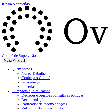
Ir para o conteúdo
Comitê de Supervisão
Menu Principal
Quem somos
Nosso Trabalho
Conheça o Comitê
Governança
Parcerias
O impacto que causamos
Decisões e opiniões consultivas políticas
Recomendações
Rastreador de recomendações
Relatórios de transparência