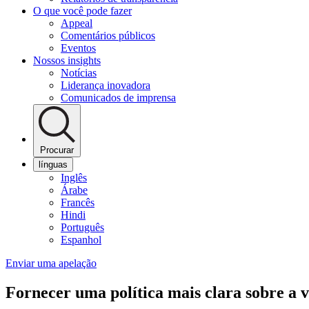
O que você pode fazer
Appeal
Comentários públicos
Eventos
Nossos insights
Notícias
Liderança inovadora
Comunicados de imprensa
Procurar
línguas
Inglês
Árabe
Francês
Hindi
Português
Espanhol
Enviar uma apelação
Fornecer uma política mais clara sobre a 