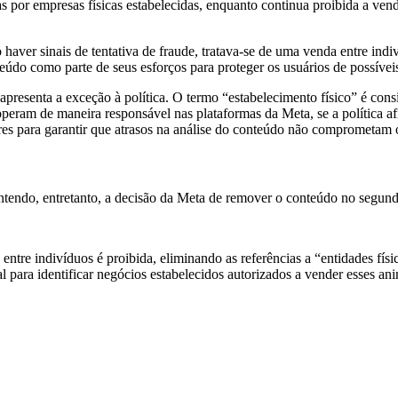
or empresas físicas estabelecidas, enquanto continua proibida a venda 
o haver sinais de tentativa de fraude, tratava-se de uma venda entre in
teúdo como parte de seus esforços para proteger os usuários de possívei
apresenta a exceção à política. O termo “estabelecimento físico” é co
operam de maneira responsável nas plataformas da Meta, se a política a
res para garantir que atrasos na análise do conteúdo não comprometam os
tendo, entretanto, a decisão da Meta de remover o conteúdo no segun
tre indivíduos é proibida, eliminando as referências a “entidades físic
l para identificar negócios estabelecidos autorizados a vender esses ani