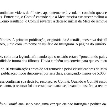
tinham vídeos de filhotes, aparentemente à venda, e concluiu que a e
s. Entretanto, o Comitê entende que a Meta precisa esclarecer melhor ao
s. Como resultado, o Comitê reverteu a decisão inicial da Meta de rem
lhotes. A primeira publicação, originária da Austrália, mostrava dois
o, junto com um nome de usuário do Instagram. A página do usuário in
tes, com uma legenda afirmando que o usuário estava “procurando pais a
ibilidade futura dos filhotes. Havia também um convite para que os int
de 10 visualizações antes de ser removida pelos classificadores da Me
publicação ficou disponível por seis dias, alcançando menos de 5.000
esa confirmar sua decisão, recorreu ao Comitê. Quando o Comitê escolheu
tanto, o recurso foi encerrado sem análise, levando o usuário a recor
s o Comitê analisar o caso, uma vez que ela não infringia a política 