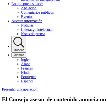
Lo que puedes hacer
Apelación
Comentarios públicos
Eventos
Nuestra información
Noticias
Liderazgo intelectual
Notas de prensa
Buscar
Idiomas
Inglés
Árabe
Francés
Hindi
Portugués
Español
Presentar una apelación
El Consejo asesor de contenido anuncia un