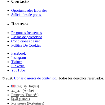
Contacto
Oportunidades laborales
Solicitudes de prensa
Recursos
Preguntas frecuentes
Avisos de privacidad
Condiciones de uso
Politica De Cookies
Facebook
Instagram
Twitter
Linkedin
YouTube
© 2026
Consejo asesor de contenido
. Todos los derechos reservados.
English
(
Inglés
)
العربية
(
Árabe
)
Français
(
Francés
)
हिन्दी
(
Hindi
)
Português
(
Portugués
)