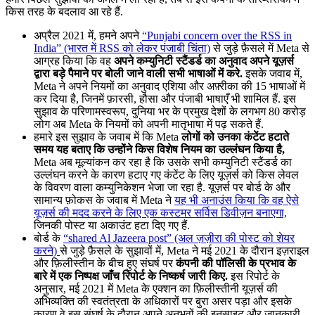
किस तरह के बदलाव आ रहे हैं.
अप्रैल 2021 में, हमने अपने
“Punjabi concern over the RSS in
India” (भारत में RSS को लेकर पंजाबी चिंता)
से जुड़े फ़ैसले में Meta से
आग्रह किया कि वह
अपने कम्युनिटी स्टैंडर्ड का अनुवाद अपने यूज़र्स
द्वारा बड़े पैमाने पर बोली जाने वाली सभी भाषाओं में करे.
इसके जवाब में,
Meta ने अपने नियमों का अनुवाद एशिया और अफ़्रीका की 15 भाषाओं में
कर दिया है, जिनमें फ़ारसी, हौसा और पंजाबी भाषाएँ भी शामिल हैं. इस
सुझाव के परिणामस्वरूप, दुनिया भर के प्रमुख देशों के लगभग 80 करोड़
लोग अब Meta के नियमों को अपनी मातृभाषा में पढ़ सकते हैं.
हमारे इस सुझाव के जवाब में कि Meta
लोगों को उनका कंटेंट हटाते
समय यह बताए कि उन्होंने किस विशेष नियम का उल्लंघन किया है,
Meta अब मूल्यांकन कर रहा है कि उसके सभी कम्युनिटी स्टैंडर्ड का
उल्लंघन करने के कारण हटाए गए कंटेंट के लिए यूज़र्स को किस लेवल
के विवरण वाला कम्युनिकेशन भेजा जा रहा है. यूज़र्स पर बोर्ड के और
सामान्य फ़ोकस के जवाब में Meta ने
यह भी अनाउंस किया कि वह ऐसे
यूज़र्स की मदद करने के लिए एक कस्टमर सर्विस डिवीज़न बनाएगा,
जिनकी पोस्ट या अकाउंट हटा दिए गए हैं.
बोर्ड के
“shared Al Jazeera post” (अल ज़ज़ीरा की पोस्ट को शेयर
करने)
से जुड़े फ़ैसले के सुझावों में, Meta ने मई 2021 के दौरान इज़राइल
और फ़िलीस्तीन के बीच हुए संघर्ष पर
कंपनी की पॉलिसी के प्रभाव के
बारे में एक निष्पक्ष जाँच रिपोर्ट के निष्कर्ष जारी किए.
इस रिपोर्ट के
अनुसार, मई 2021 में Meta के एक्शन का फ़िलीस्तीनी यूज़र्स की
अभिव्यक्ति की स्वतंत्रता के अधिकारों पर बुरा असर पड़ा और इसके
कारण वे इस संघर्ष के दौरान अपने अनुभवों की इनसाइट और जानकारी