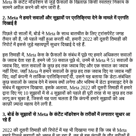
Meta के कंटेंट मॉडरेशन से जुड़े फ़ैसलों के खिलाफ़ किसी स्वतंत्र निकाय के
सामने अपील करने की मांग जारी है.
2. Meta ने हमारे सवालों और सुझावों पर प्रतिक्रिया देने के मामले में प्रगति
दिखाई है
पिछले दो सालों में, बोर्ड ने Meta के साथ बातचीत के लिए ट्रांसपेरेंट जगह
तैयार की है, जो पहले नहीं हुआ करती थी. हमारी 2022 की दूसरी तिमाही की
रिपोर्ट में इससे जुड़े महत्वपूर्ण सुधार दिखाई दे रहे हैं.
इस तिमाही में, Meta केस के फ़ैसलों के संबंध में पूछे गए हमारे अधिकतर सवालों
के जवाब देता रहा है. हमने जो 59 सवाल पूछे थे, उनमें से Meta ने 51 सवालों के
जवाब दिए, सात सवालों के कुछ हद तक जवाब दिए और एक सवाल का जवाब
नहीं दिया. जहाँ Meta ने हमारे सवालों के कुछ हद तक जवाब दिए या जवाब नहीं
दिए, वहाँ कंपनी ने तार्किक प्रतिक्रियाएँ दी, उसने यह बताया कि डेटा-संबंधित
कुछ सवालों के जवाब देने में समय क्यों लगेगा और भविष्य में डेटा इनसाइट देने के
संबंध में खुलापन दिखाया. इसके अलावा, Meta 2022 की दूसरी तिमाही में हमारे
द्वारा दिए गए 10 सुझावों में से 4 सुझावों को पहले ही पूरी तरह से या कुछ हद तक
लागू कर चुका है, जिससे यह पता चलता है कि कंपनी हमारे सुझावों को अब
काफ़ी ज़्यादा महत्व देने लगी है.
3. बोर्ड के सुझावों से Meta के कंटेंट मॉडरेशन के तरीकों में लगातार सुधार आ
रहे हैं
2022 की दूसरी तिमाही की रिपोर्ट में यह भी दिखाया गया है कि जब से Meta
हमारे पिछले सुझावों को अमल में ला रहा है, तब से इस कंपनी के तौर-तरीकों में