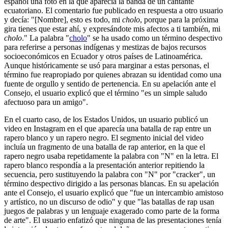
español una foto en la que aparecía la banda de un cantante
ecuatoriano. El comentario fue publicado en respuesta a otro usuario
y decía: "[Nombre], esto es todo, mi
cholo
, porque para la próxima
gira tienes que estar ahí, y expresándote mis afectos a ti también, mi
cholo
." La palabra "
cholo
" se ha usado como un término despectivo
para referirse a personas indígenas y mestizas de bajos recursos
socioeconómicos en Ecuador y otros países de Latinoamérica.
Aunque históricamente se usó para marginar a estas personas, el
término fue reapropiado por quienes abrazan su identidad como una
fuente de orgullo y sentido de pertenencia. En su apelación ante el
Consejo, el usuario explicó que el término "es un simple saludo
afectuoso para un amigo".
En el cuarto caso, de los Estados Unidos, un usuario publicó un
video en Instagram en el que aparecía una batalla de rap entre un
rapero blanco y un rapero negro. El segmento inicial del video
incluía un fragmento de una batalla de rap anterior, en la que el
rapero negro usaba repetidamente la palabra con "N" en la letra. El
rapero blanco respondía a la presentación anterior repitiendo la
secuencia, pero sustituyendo la palabra con "N" por "cracker", un
término despectivo dirigido a las personas blancas. En su apelación
ante el Consejo, el usuario explicó que "fue un intercambio amistoso
y artístico, no un discurso de odio" y que "las batallas de rap usan
juegos de palabras y un lenguaje exagerado como parte de la forma
de arte". El usuario enfatizó que ninguna de las presentaciones tenía