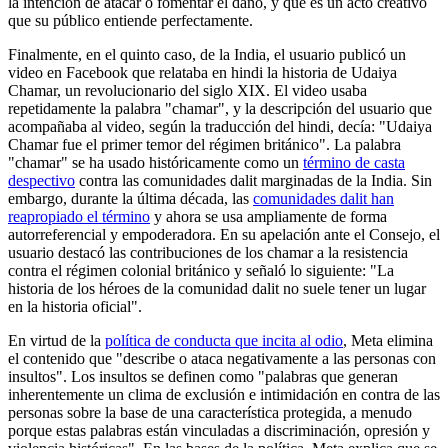
la intención de atacar o fomentar el daño, y que es un acto creativo
que su público entiende perfectamente.
Finalmente, en el quinto caso, de la India, el usuario publicó un
video en Facebook que relataba en hindi la historia de Udaiya
Chamar, un revolucionario del siglo XIX. El video usaba
repetidamente la palabra "chamar", y la descripción del usuario que
acompañaba al video, según la traducción del hindi, decía: "Udaiya
Chamar fue el primer temor del régimen británico". La palabra
"chamar" se ha usado históricamente como un
término de casta
despectivo
contra las comunidades dalit marginadas de la India. Sin
embargo, durante la última década, las
comunidades dalit han
reapropiado el término
y ahora se usa ampliamente de forma
autorreferencial y empoderadora. En su apelación ante el Consejo, el
usuario destacó las contribuciones de los chamar a la resistencia
contra el régimen colonial británico y señaló lo siguiente: "La
historia de los héroes de la comunidad dalit no suele tener un lugar
en la historia oficial".
En virtud de la
política de conducta que incita al odio
, Meta elimina
el contenido que "describe o ataca negativamente a las personas con
insultos". Los insultos se definen como "palabras que generan
inherentemente un clima de exclusión e intimidación en contra de las
personas sobre la base de una característica protegida, a menudo
porque estas palabras están vinculadas a discriminación, opresión y