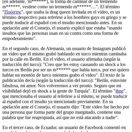
[en adelante, 'm******'], la forma de caminar de un tremendo
m******, vestirse como un tremendo m******…". El término
"
Πούστης
", que usaba la drag queen invitada en el video, es un
término despectivo para referirse a los hombres gays en griego y se
puede traducir al español con el insulto mencionado antes. En su
apelación ante el Consejo, el usuario explicó que estaba "usando
insultos que las personas usan en su contra como una forma de
empoderamiento".
En el segundo caso, de Alemania, un usuario de Instagram publicó
un video que él mismo grabó hablando en turco mientras caminaba
por la calle en Berlín. En el video, el usuario afirmaba (según la
traducción del turco): "Creo que les estoy causando un shock a los
turcos en Berlín por ser un m****** que habla turco, por eso quiero
hablar un montón de turco mientras grabo el video". El texto de la
publicación decía (según la traducción del turco): "Berlín, estuviste
fabulosa, mi amor. Nos volveremos a ver pronto. Seguro que mi
visibilidad dejó en shock a la gente de Turquía". El término "
ibne
",
que mencionaba el usuario al referirse a sí mismo, se puede traducir
al español con el insulto ya mencionado previamente. En su
apelación ante el Consejo, el usuario dijo: "Este video fue hecho por
una persona que forma parte del grupo marginado, contiene una
palabra que fue reapropiada, así que no está atacando a nadie".
En el tercer caso, de Ecuador, un usuario de Facebook comentó en