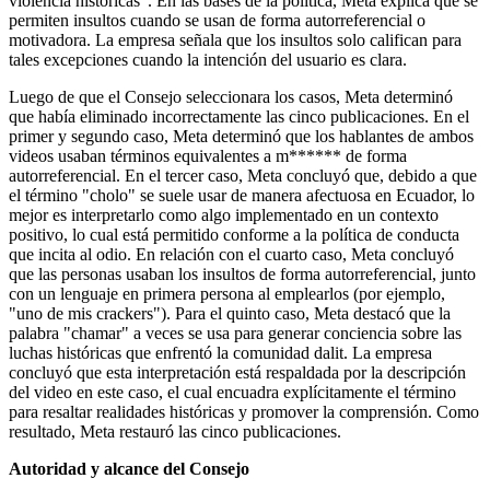
violencia históricas". En las bases de la política, Meta explica que se
permiten insultos cuando se usan de forma autorreferencial o
motivadora. La empresa señala que los insultos solo califican para
tales excepciones cuando la intención del usuario es clara.
Luego de que el Consejo seleccionara los casos, Meta determinó
que había eliminado incorrectamente las cinco publicaciones. En el
primer y segundo caso, Meta determinó que los hablantes de ambos
videos usaban términos equivalentes a m****** de forma
autorreferencial. En el tercer caso, Meta concluyó que, debido a que
el término "cholo" se suele usar de manera afectuosa en Ecuador, lo
mejor es interpretarlo como algo implementado en un contexto
positivo, lo cual está permitido conforme a la política de conducta
que incita al odio. En relación con el cuarto caso, Meta concluyó
que las personas usaban los insultos de forma autorreferencial, junto
con un lenguaje en primera persona al emplearlos (por ejemplo,
"uno de mis crackers"). Para el quinto caso, Meta destacó que la
palabra "chamar" a veces se usa para generar conciencia sobre las
luchas históricas que enfrentó la comunidad dalit. La empresa
concluyó que esta interpretación está respaldada por la descripción
del video en este caso, el cual encuadra explícitamente el término
para resaltar realidades históricas y promover la comprensión. Como
resultado, Meta restauró las cinco publicaciones.
Autoridad y alcance del Consejo