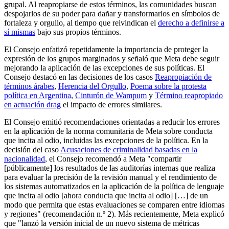
grupal. Al reapropiarse de estos términos, las comunidades buscan
despojarlos de su poder para dañar y transformarlos en símbolos de
fortaleza y orgullo, al tiempo que reivindican el
derecho a definirse a
sí mismas
bajo sus propios términos.
El Consejo enfatizó repetidamente la importancia de proteger la
expresión de los grupos marginados y señaló que Meta debe seguir
mejorando la aplicación de las excepciones de sus políticas. El
Consejo destacó en las decisiones de los casos
Reapropiación de
términos árabes
,
Herencia del Orgullo
,
Poema sobre la protesta
política en Argentina
,
Cinturón de Wampum
y
Término reapropiado
en actuación drag
el impacto de errores similares.
El Consejo emitió recomendaciones orientadas a reducir los errores
en la aplicación de la norma comunitaria de Meta sobre conducta
que incita al odio, incluidas las excepciones de la política. En la
decisión del caso
Acusaciones de criminalidad basadas en la
nacionalidad
, el Consejo recomendó a Meta "compartir
[públicamente] los resultados de las auditorías internas que realiza
para evaluar la precisión de la revisión manual y el rendimiento de
los sistemas automatizados en la aplicación de la política de lenguaje
que incita al odio [ahora conducta que incita al odio] […] de un
modo que permita que estas evaluaciones se comparen entre idiomas
y regiones" (recomendación n.º 2). Más recientemente, Meta explicó
que "lanzó la versión inicial de un nuevo sistema de métricas