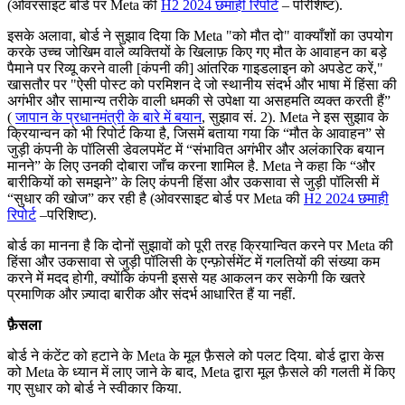
(ओवरसाइट बोर्ड पर Meta की
H2 2024 छमाही रिपोर्ट
– परिशिष्ट).
इसके अलावा, बोर्ड ने सुझाव दिया कि Meta "को मौत दो" वाक्याँशों का उपयोग
करके उच्च जोखिम वाले व्यक्तियों के खिलाफ़ किए गए मौत के आवाहन का बड़े
पैमाने पर रिव्यू करने वाली [कंपनी की] आंतरिक गाइडलाइन को अपडेट करें,"
खासतौर पर "ऐसी पोस्ट को परमिशन दे जो स्थानीय संदर्भ और भाषा में हिंसा की
अगंभीर और सामान्य तरीके वाली धमकी से उपेक्षा या असहमति व्यक्त करती हैं”
(
जापान के प्रधानमंत्री के बारे में बयान
, सुझाव सं. 2). Meta ने इस सुझाव के
क्रियान्वन को भी रिपोर्ट किया है, जिसमें बताया गया कि “मौत के आवाहन” से
जुड़ी कंपनी के पॉलिसी डेवलपमेंट में “संभावित अगंभीर और अलंकारिक बयान
मानने” के लिए उनकी दोबारा जाँच करना शामिल है. Meta ने कहा कि “और
बारीकियों को समझने” के लिए कंपनी हिंसा और उकसावा से जुड़ी पॉलिसी में
“सुधार की खोज” कर रही है (ओवरसाइट बोर्ड पर Meta की
H2 2024 छमाही
रिपोर्ट
–परिशिष्ट).
बोर्ड का मानना है कि दोनों सुझावों को पूरी तरह क्रियान्वित करने पर Meta की
हिंसा और उकसावा से जुड़ी पॉलिसी के एन्फ़ोर्समेंट में गलतियों की संख्या कम
करने में मदद होगी, क्योंकि कंपनी इससे यह आकलन कर सकेगी कि खतरे
प्रमाणिक और ज़्यादा बारीक और संदर्भ आधारित हैं या नहीं.
फ़ैसला
बोर्ड ने कंटेंट को हटाने के Meta के मूल फ़ैसले को पलट दिया. बोर्ड द्वारा केस
को Meta के ध्यान में लाए जाने के बाद, Meta द्वारा मूल फ़ैसले की गलती में किए
गए सुधार को बोर्ड ने स्वीकार किया.