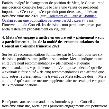
Parfois, malgré le changement de position de Meta, le Conseil rend
une décision complète lorsque le cas a une valeur de précédent
importante. C’est ce qui s’est produit pour deux cas publiés au
troisième trimestre 2021 (sur
l’isolement cellulaire d’Abdullah
Öcalan
et sur
une publication partagée par Al Jazeera
). Sans
l’intervention du Conseil, les décisions non pertinentes prises par
Meta resteraient probablement en vigueur.
4. Meta s’est engagé à mettre en œuvre soit « pleinement » soit
« partiellement » plus de la moitié des recommandations du
Conseil au troisième trimestre 2021
.
Sur les 25 recommandations formulées par le Conseil pour ses six
décisions publiées entre juillet et septembre, Meta a indiqué mettre
en œuvre neuf recommandations « pleinement » et quatre
recommandations « partiellement ». L’entreprise a déclaré qu’elle
« évaluait la faisabilité » de cinq recommandations et a affirmé que
cinq autres représentaient « le travail que Meta effectue déjà ». Meta
a indiqué qu’« aucune mesure supplémentaire ne serait prise » pour
deux recommandations.
En réponse aux recommandations formulées par le Conseil au
troisième trimestre, Meta a pris plusieurs engagements qui pourraient