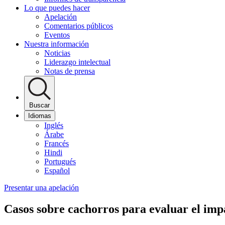
Lo que puedes hacer
Apelación
Comentarios públicos
Eventos
Nuestra información
Noticias
Liderazgo intelectual
Notas de prensa
Buscar
Idiomas
Inglés
Árabe
Francés
Hindi
Portugués
Español
Presentar una apelación
Casos sobre cachorros para evaluar el impa