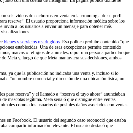
eo, junto con una cuenta de Instagram. La página pública donde se
on seis videos de cachorros en venta en la cronología de su perfil
para reserva”. El usuario proporciona información médica sobre los
e invita a los usuarios a enviar un mensaje para obtener más
0 visualizaciones.
bre
bienes y servicios restringidos
. Esa política prohíbe contenido “que
cepciones establecidas. Una de esas excepciones permite contenido
ítimos, marcas o refugios de animales, o por una persona particular que
te de Meta y, luego de que Meta mantuviera sus decisiones, ambos
ma, ya que la publicación no indicaba una venta y, incluso si lo
ionaba “un nombre comercial y dirección de una ubicación física, un
es para reserva” y el llamado a “reserva el tuyo ahora” anunciaban
da de mascotas legítima. Meta señaló que distingue entre ventas
os animales como a los usuarios de posibles daños asociados con ventas
unes en Facebook. El usuario del segundo caso reconoció que estaba
caba compartir información relevante. El usuario destacó que