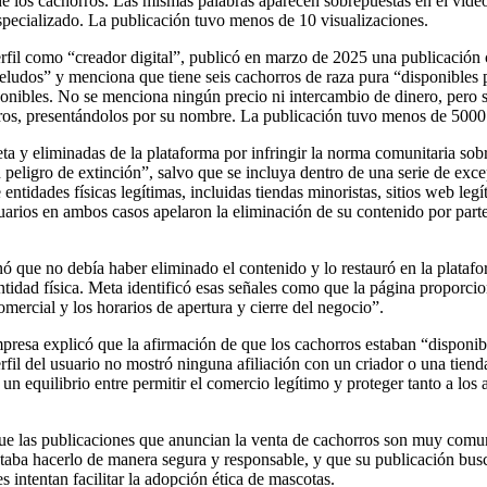
 de los cachorros. Las mismas palabras aparecen sobrepuestas en el vid
especializado. La publicación tuvo menos de 10 visualizaciones.
fil como “creador digital”, publicó en marzo de 2025 una publicación c
peludos” y menciona que tiene seis cachorros de raza pura “disponibles 
onibles. No se menciona ningún precio ni intercambio de dinero, pero s
rros, presentándolos por su nombre. La publicación tuvo menos de 500
ta y eliminadas de la plataforma por infringir la norma comunitaria so
 peligro de extinción”, salvo que se incluya dentro de una serie de ex
entidades físicas legítimas, incluidas tiendas minoristas, sitios web leg
uarios en ambos casos apelaron la eliminación de su contenido por par
 que no debía haber eliminado el contenido y lo restauró en la platafor
ntidad física. Meta identificó esas señales como que la página proporc
omercial y los horarios de apertura y cierre del negocio”.
resa explicó que la afirmación de que los cachorros estaban “disponibl
erfil del usuario no mostró ninguna afiliación con un criador o una tien
ar un equilibrio entre permitir el comercio legítimo y proteger tanto a l
 que las publicaciones que anuncian la venta de cachorros son muy com
taba hacerlo de manera segura y responsable, y que su publicación bus
 intentan facilitar la adopción ética de mascotas.