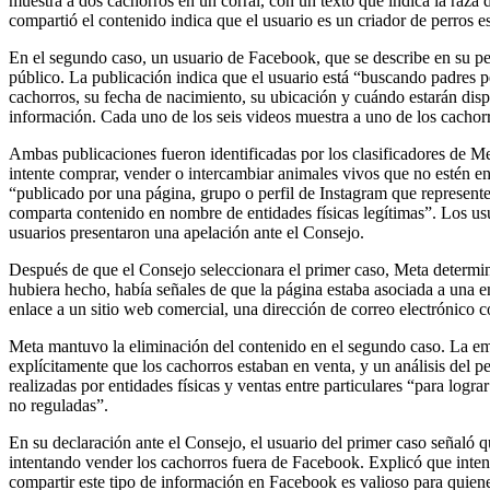
muestra a dos cachorros en un corral, con un texto que indica la raza
compartió el contenido indica que el usuario es un criador de perros 
En el segundo caso, un usuario de Facebook, que se describe en su per
público. La publicación indica que el usuario está “buscando padres 
cachorros, su fecha de nacimiento, su ubicación y cuándo estarán disp
información. Cada uno de los seis videos muestra a uno de los cacho
Ambas publicaciones fueron identificadas por los clasificadores de Me
intente comprar, vender o intercambiar animales vivos que no estén en
“publicado por una página, grupo o perfil de Instagram que represente 
comparta contenido en nombre de entidades físicas legítimas”. Los us
usuarios presentaron una apelación ante el Consejo.
Después de que el Consejo seleccionara el primer caso, Meta determinó
hubiera hecho, había señales de que la página estaba asociada a una e
enlace a un sitio web comercial, una dirección de correo electrónico c
Meta mantuvo la eliminación del contenido en el segundo caso. La emp
explícitamente que los cachorros estaban en venta, y un análisis del p
realizadas por entidades físicas y ventas entre particulares “para logr
no reguladas”.
En su declaración ante el Consejo, el usuario del primer caso señaló
intentando vender los cachorros fuera de Facebook. Explicó que inten
compartir este tipo de información en Facebook es valioso para quienes