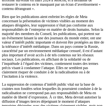
terroriste survenue en mars 2024 à Moscou, et a demandé de
restaurer le contenu en le masquant par un écran d’avertissement «
contenu dérangeant ».
Bien que les publications aient enfreint les règles de Meta
concernant la présentation de victimes visibles au moment des
attaques désignées, leur suppression n’était pas conforme aux
responsabilités de l’entreprise en matière de droits humains. Selon la
majorité des membres du Conseil, les publications, qui portent sur
un évènement faisant la une des journaux du monde entier, ont une
valeur d’intérêt public importante et doivent être protégées au titre de
la tolérance d’intérêt médiatique. Dans un pays comme la Russie,
caractérisé par un environnement médiatique censuré, il est d’autant
plus important d’avoir accès à de tels contenus sur les réseaux
sociaux. Les publications, en affichant de la solidarité ou de
l’inquiétude à l’égard des victimes, contiennent toutes des termes
précis visant à condamner l’attaque. Elles ne semblent pas
clairement risquer de conduire à de la radicalisation ou à de
l’incitation à la violence.
La suppression de contenus d’intérêt public vital sur la base de
craintes non fondées selon lesquelles ils pourraient conduire à de la
radicalisation ne correspond pas aux responsabilités de Meta en
matière de liberté d’expression. À ce titre, Meta devrait autoriser la
diffusion d’images tierces dépeignant le moment d’attaques
terroristes désignées avec des victimes clairement visibles, mais non