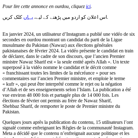
Pour lire cette annonce en ourdou, cliquez
ici
.
کلک کریں.
اس اعلان کو اردو میں پڑھنے کے لیے،
یہاں
En janvier 2024, un utilisateur d’Instagram a publié une vidéo de six
secondes en ourdou montrant un candidat du parti de la Ligue
musulmane du Pakistan (Nawaz) aux élections générales
pakistanaises de février 2024. La vidéo présente le candidat en train
de déclarer, dans le cadre de son discours, que l’ancien Premier
ministre Nawaz Sharif est « la seule entité après Allah ». Un texte
superposé à la vidéo nomme le candidat et le décrit comme
« franchissant toutes les limites de la mécréance » pour ses
commentaires sur l’ancien Premier ministre, et emploie le terme
« kufr », qui peut être interprété comme le rejet ou la négation
d’Allah et de ses enseignements selon l’Islam. La publication a été
vue environ 48 000 fois et partagée plus de 14 000 fois. Les
élections de février ont permis au frère de Nawaz Sharif,
Shehbaz Sharif, de remporter le poste de Premier ministre du
Pakistan.
Quelques jours après la publication du contenu, 15 utilisateurs l’ont
signalé comme enfreignant les Règles de la communauté Instagram.
Meta a décidé que le contenu n’enfreignait aucune politique et les