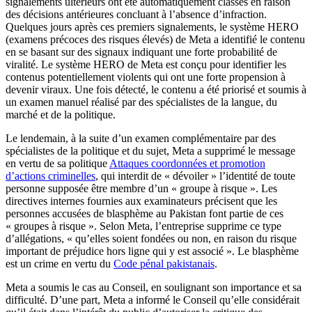
signalements ultérieurs ont été automatiquement classés en raison
des décisions antérieures concluant à l’absence d’infraction.
Quelques jours après ces premiers signalements, le système HERO
(examens précoces des risques élevés) de Meta a identifié le contenu
en se basant sur des signaux indiquant une forte probabilité de
viralité. Le système HERO de Meta est conçu pour identifier les
contenus potentiellement violents qui ont une forte propension à
devenir viraux. Une fois détecté, le contenu a été priorisé et soumis à
un examen manuel réalisé par des spécialistes de la langue, du
marché et de la politique.
Le lendemain, à la suite d’un examen complémentaire par des
spécialistes de la politique et du sujet, Meta a supprimé le message
en vertu de sa politique
Attaques coordonnées et promotion
d’actions criminelles
, qui interdit de « dévoiler » l’identité de toute
personne supposée être membre d’un « groupe à risque ». Les
directives internes fournies aux examinateurs précisent que les
personnes accusées de blasphème au Pakistan font partie de ces
« groupes à risque ». Selon Meta, l’entreprise supprime ce type
d’allégations, « qu’elles soient fondées ou non, en raison du risque
important de préjudice hors ligne qui y est associé ». Le blasphème
est un crime en vertu du
Code pénal pakistanais
.
Meta a soumis le cas au Conseil, en soulignant son importance et sa
difficulté. D’une part, Meta a informé le Conseil qu’elle considérait