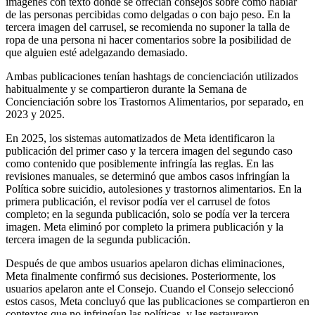
imágenes con texto donde se ofrecían consejos sobre cómo hablar
de las personas percibidas como delgadas o con bajo peso. En la
tercera imagen del carrusel, se recomienda no suponer la talla de
ropa de una persona ni hacer comentarios sobre la posibilidad de
que alguien esté adelgazando demasiado.
Ambas publicaciones tenían hashtags de concienciación utilizados
habitualmente y se compartieron durante la Semana de
Concienciación sobre los Trastornos Alimentarios, por separado, en
2023 y 2025.
En 2025, los sistemas automatizados de Meta identificaron la
publicación del primer caso y la tercera imagen del segundo caso
como contenido que posiblemente infringía las reglas. En las
revisiones manuales, se determinó que ambos casos infringían la
Política sobre suicidio, autolesiones y trastornos alimentarios. En la
primera publicación, el revisor podía ver el carrusel de fotos
completo; en la segunda publicación, solo se podía ver la tercera
imagen. Meta eliminó por completo la primera publicación y la
tercera imagen de la segunda publicación.
Después de que ambos usuarios apelaron dichas eliminaciones,
Meta finalmente confirmó sus decisiones. Posteriormente, los
usuarios apelaron ante el Consejo. Cuando el Consejo seleccionó
estos casos, Meta concluyó que las publicaciones se compartieron en
contextos que no infringían las políticas, y las restauraron.