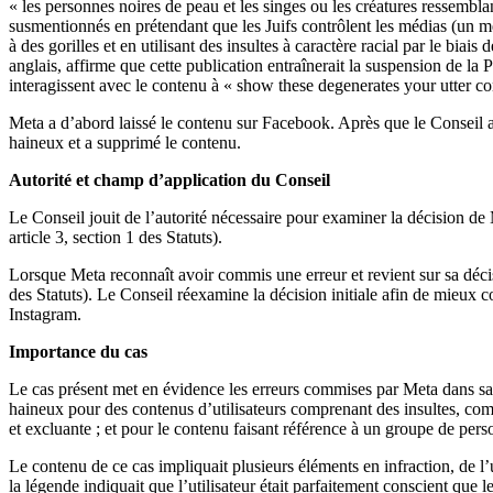
« les personnes noires de peau et les singes ou les créatures ressemblan
susmentionnés en prétendant que les Juifs contrôlent les médias (un m
à des gorilles et en utilisant des insultes à caractère racial par le b
anglais, affirme que cette publication entraînerait la suspension de la
interagissent avec le contenu à « show these degenerates your utter con
Meta a d’abord laissé le contenu sur Facebook. Après que le Conseil a 
haineux et a supprimé le contenu.
Autorité et champ d’application du Conseil
Le Conseil jouit de l’autorité nécessaire pour examiner la décision de Me
article 3, section 1 des Statuts).
Lorsque Meta reconnaît avoir commis une erreur et revient sur sa déci
des Statuts). Le Conseil réexamine la décision initiale afin de mieux c
Instagram.
Importance du cas
Le cas présent met en évidence les erreurs commises par Meta dans sa 
haineux pour des contenus d’utilisateurs comprenant des insultes, co
et excluante ; et pour le contenu faisant référence à un groupe de pe
Le contenu de ce cas impliquait plusieurs éléments en infraction, de l’u
la légende indiquait que l’utilisateur était parfaitement conscient que 