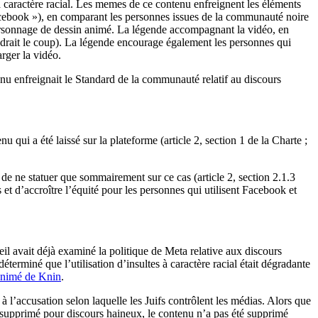
s à caractère racial. Les memes de ce contenu enfreignent les éléments
facebook »), en comparant les personnes issues de la communauté noire
n personnage de dessin animé. La légende accompagnant la vidéo, en
vaudrait le coup). La légende encourage également les personnes qui
rger la vidéo.
enu enfreignait le Standard de la communauté relatif au discours
u qui a été laissé sur la plateforme (article 2, section 1 de la Charte ;
de ne statuer que sommairement sur ce cas (article 2, section 2.1.3
et d’accroître l’équité pour les personnes qui utilisent Facebook et
il avait déjà examiné la politique de Meta relative aux discours
éterminé que l’utilisation d’insultes à caractère racial était dégradante
animé de Knin
.
à l’accusation selon laquelle les Juifs contrôlent les médias. Alors que
tre supprimé pour discours haineux, le contenu n’a pas été supprimé