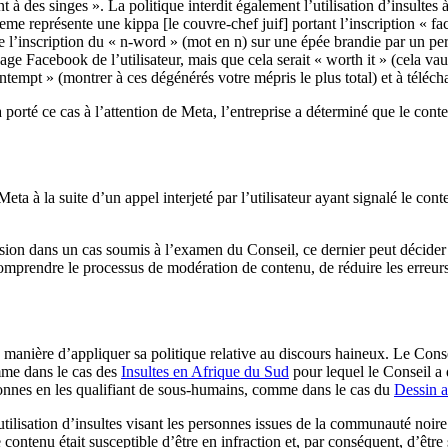
t à des singes ». La politique interdit également l’utilisation d’insulte
eme représente une kippa [le couvre-chef juif] portant l’inscription « 
iais de l’inscription du « n-word » (mot en n) sur une épée brandie par u
 Page Facebook de l’utilisateur, mais que cela serait « worth it » (cela 
tempt » (montrer à ces dégénérés votre mépris le plus total) et à télécha
porté ce cas à l’attention de Meta, l’entreprise a déterminé que le cont
ta à la suite d’un appel interjeté par l’utilisateur ayant signalé le conten
sion dans un cas soumis à l’examen du Conseil, ce dernier peut décider 
omprendre le processus de modération de contenu, de réduire les erreurs 
manière d’appliquer sa politique relative au discours haineux. Le Conse
mme dans le cas des
Insultes en Afrique du Sud
pour lequel le Conseil a d
rsonnes en les qualifiant de sous-humains, comme dans le cas du
Dessin 
tilisation d’insultes visant les personnes issues de la communauté noire 
le contenu était susceptible d’être en infraction et, par conséquent, d’ê