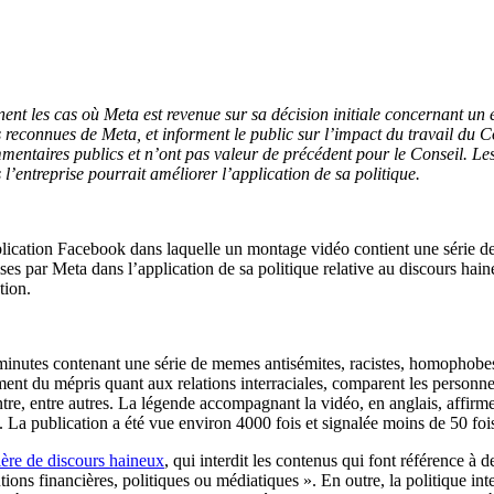
ent les cas où Meta est revenue sur sa décision initiale concernant un é
urs reconnues de Meta, et informent le public sur l’impact du travail d
ommentaires publics et n’ont pas valeur de précédent pour le Conseil. Le
’entreprise pourrait améliorer l’application de sa politique.
ublication Facebook dans laquelle un montage vidéo contient une série d
 par Meta dans l’application de sa politique relative au discours haine
tion.
 minutes contenant une série de memes antisémites, racistes, homophobes
ment du mépris quant aux relations interraciales, comparent les personne
, entre autres. La légende accompagnant la vidéo, en anglais, affirme 
p). La publication a été vue environ 4000 fois et signalée moins de 50 foi
ière de discours haineux
, qui interdit les contenus qui font référence à d
tutions financières, politiques ou médiatiques ». En outre, la politique i