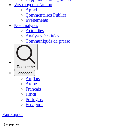
Vos moyens d’action
Appel
Commentaires Publics
Événements
Nos analyses
Actualités
Analyses éclairées
Communiqués de presse
Recherche
Langages
Anglais
Arabe
Français
Hindi
Portugais
Espagnol
Faire appel
Renversé