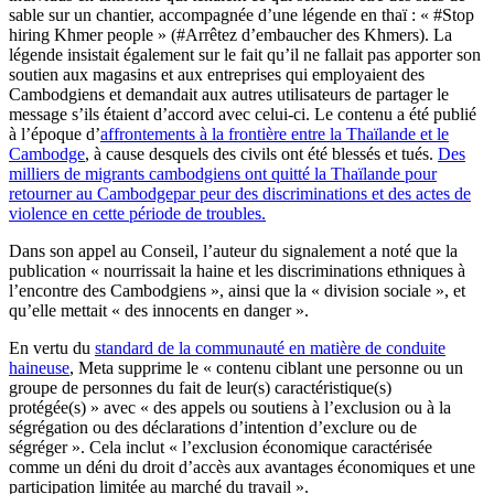
sable sur un chantier, accompagnée d’une légende en thaï : « #Stop
hiring Khmer people » (#Arrêtez d’embaucher des Khmers). La
légende insistait également sur le fait qu’il ne fallait pas apporter son
soutien aux magasins et aux entreprises qui employaient des
Cambodgiens et demandait aux autres utilisateurs de partager le
message s’ils étaient d’accord avec celui-ci. Le contenu a été publié
à l’époque d’
affrontements à la frontière entre la Thaïlande et le
Cambodge
, à cause desquels des civils ont été blessés et tués.
Des
milliers de migrants cambodgiens
ont quitté la Thaïlande pour
retourner au Cambodge
par peur des discriminations et des actes de
violence en cette période de troubles
.
Dans son appel au Conseil, l’auteur du signalement a noté que la
publication « nourrissait la haine et les discriminations ethniques à
l’encontre des Cambodgiens », ainsi que la « division sociale », et
qu’elle mettait « des innocents en danger ».
En vertu du
standard de la communauté en matière de conduite
haineuse
, Meta supprime le « contenu ciblant une personne ou un
groupe de personnes du fait de leur(s) caractéristique(s)
protégée(s) » avec « des appels ou soutiens à l’exclusion ou à la
ségrégation ou des déclarations d’intention d’exclure ou de
ségréger ». Cela inclut « l’exclusion économique caractérisée
comme un déni du droit d’accès aux avantages économiques et une
participation limitée au marché du travail ».