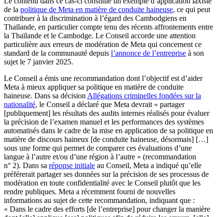
Le contenu dans ce cas-ci constitue un exemple d’application laxiste
de la
politique de Meta en matière de conduite haineuse
, ce qui peut
contribuer à la discrimination à l’égard des Cambodgiens en
Thaïlande, en particulier compte tenu des récents affrontements entre
la Thaïlande et le Cambodge. Le Conseil accorde une attention
particulière aux erreurs de modération de Meta qui concernent ce
standard de la communauté depuis
l’annonce de l’entreprise
à son
sujet le 7 janvier 2025.
Le Conseil a émis une recommandation dont l’objectif est d’aider
Meta à mieux appliquer sa politique en matière de conduite
haineuse. Dans sa décision
Allégations criminelles fondées sur la
nationalité
, le Conseil a déclaré que Meta devrait « partager
[publiquement] les résultats des audits internes réalisés pour évaluer
la précision de l’examen manuel et les performances des systèmes
automatisés dans le cadre de la mise en application de sa politique en
matière de discours haineux [de conduite haineuse, désormais] […]
sous une forme qui permet de comparer ces évaluations d’une
langue à l’autre et/ou d’une région à l’autre » (recommandation
n° 2). Dans sa
réponse initiale
au Conseil, Meta a indiqué qu’elle
préférerait partager ses données sur la précision de ses processus de
modération en toute confidentialité avec le Conseil plutôt que les
rendre publiques. Meta a récemment fourni de nouvelles
informations au sujet de cette recommandation, indiquant que :
« Dans le cadre des efforts [de l’entreprise] pour changer la manière